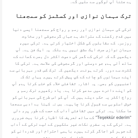
ہے جتنا آپ لوگوں سے ملیں گے۔
ترک مہمان نوازی اور کسٹمز کو سمجھنا
ترکی کی مہمان نوازی اور رسم و رواج کو سمجھنا ایسی دنیا
میں قدم رکھنے کے مترادف ہے جہاں گرمجوشی اور سخاوت
روزمرہ کے مقابلوں کی شکل اختیار کرتی ہے۔ ترکی میں،
مہمان نوازی صرف ایک مشق نہیں ہے بلکہ یہ ایک فن ہے۔ آپ
دیکھیں گے کہ ترکی کے گھر کی دعوت اکثر دل بھرے کھانے کے
ساتھ آتی ہے، جو دوستی اور گرمجوشی کی علامت ہے۔ ترکی کا
کثرت سے دورہ کرتے ہوئے، دیکھیں کہ ترک کس قدر مہربانی سے
اپنے مہمانوں کو چائے کے کپ پیش کرتے ہیں، یہاں تک کہ
اجنبیوں کو بھی۔ یہ اشارہ ثقافتی خلاء کو ختم کرتا ہے، آپ
کو اپنے دائرے میں مدعو کرتا ہے۔ یاد رکھیں، ترک رسم و
رواج اکثر یہ حکم دیتے ہیں کہ آپ کو اس طرح کی مہربانی کو
خوش اسلوبی سے قبول کرنا چاہیے۔ بس نہ کہنا بے ادبی سمجھا
جا سکتا ہے۔ ترکی میں ثقافتی آداب کے حصے کے طور پر، دلی
"Teşekkür ederim” کے ساتھ تعریف کا اظہار کرنا بہت ضروری
ہے۔ ترکی کے یہ سفری نکات غیر ملکیوں کے لیے ترکی کے آداب
کے جوہر کو اجاگر کرتے ہیں، باہمی احترام اور قدردانی کو
اجاگر کرتے ہیں جو ہر ملاقات کو تقویت بخشتے ہیں، دیرپا