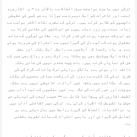
ترکی میں باعزت مواصلت صرف الفاظ سے بالاتر ہے – یہ اشاروں،
لہجے اور تاثرات کو ایک دوسرے سے جوڑتا ہے جو کسی کی حقیقی
دلچسپی کو ظاہر کرتے ہیں۔ ترکی کے سفری نکات اکثر بولنے سے
زیادہ سننے پر زور دیتے ہیں، جو اس کلچر کی عکاسی کرتا ہے
جو اس وقت موجود ہونے کی قدر کرتا ہے۔ مقامی لوگوں کے ساتھ
مشغول ہونے کے لیے دل کی گہرائیوں سے احترام کی ضرورت ہوتی
ہے، یہ یاد رکھنا کہ آنکھوں سے رابطہ ایک رشتہ اور بعض
اوقات ایک چیلنج بھی ہو سکتا ہے۔ ترک رسم و رواج بھی صبر کے
فن کو نمایاں کرتے ہیں۔ بات چیت جلدی نہیں کی جاتی بلکہ
ذائقہ دار ہوتی ہے، بالکل روایتی ترک چائے کے گرم کپ کی
طرح۔ ترکی کا کثرت سے دورہ کرتے وقت، مسافر محسوس کر سکتے
ہیں کہ مکالمے میں وقفہ غیر آرام دہ خاموشی نہیں ہے، بلکہ
سوچنے اور غور کرنے کی جگہ ہے۔ غیر ملکیوں کے لیے آداب میں
لطیف اشاروں کو پہچاننا شامل ہے — جیسے لہجے کی تبدیلی جو
جوش یا تشویش کا اظہار کرتی ہے۔ ترکی میں ثقافتی آداب میں
یہ نزاکت سادہ الفاظ کو گہرے روابط میں بدل دیتی ہے، ہر
تعامل کو گہرائی اور باہمی احترام کے ساتھ تقویت بخشتی
ہے۔
ترکی میں ثقافتی آداب کی پیچیدگیوں کو دریافت کرنے میں