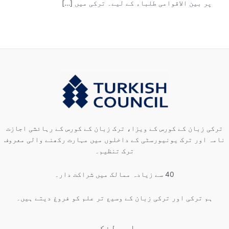
پر بین الاقوامی طلباء کے لیے۔ ترکی میں […]
ترکی زبان کے کورس کے ویزا، ترک زبان کے کورس کے رہائشی اجازت
نامہ اور ترک یونیورسٹی کے داخلوں میں مہارت رکھنے والی معروف
ترک تنظیم۔
40 سے زیادہ ممالک میں شراکت دار۔
ہم ترکی اور ترکی زبان کے وسیع تر علم کو فروغ دیتے ہیں۔
اہم لنکس