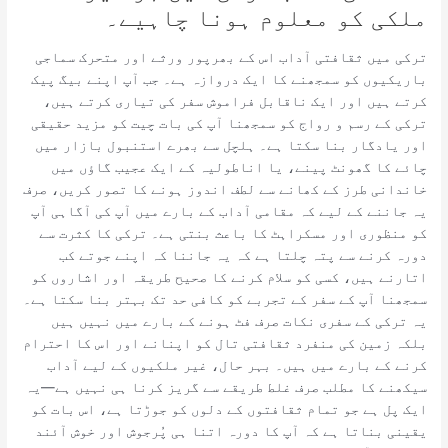
ملکی کو معلوم ہونا چاہیے۔
ترکی میں ثقافتی آداب اس کے بھرپور ورثے اور متحرک سماجی
باریکیوں کو سمجھنے کا ایک دروازہ ہے۔ جب آپ اپنے بیگ پیک
کرتے ہیں اور ایک ناقابل فراموش سفر کی تیاری کرتے ہیں،
ترکی کے رسم و رواج کو سمجھنا آپ کی بات چیت کو مزید حقیقی
اور یادگار بنا سکتا ہے۔ ہلچل سے بھرے استنبول بازار میں
چائے کا گھونٹ پینے، یا اناطولیہ کے ایک عجیب گاؤں میں
خاندانی طرز کے کھانے سے لطف اندوز ہونے کا تصور کریں، صرف
یہ جاننے کے لیے کہ مقامی آداب کے بارے میں آپ کی آگاہی آپ
کو منظوری اور مسکراہٹ کا باعث بنتی ہے۔ ترکی کا کثرت سے
دورہ کرنے سے پتہ چلتا ہے کہ یہ جاننا کہ اپنے جوتے کب
اتارنے ہیں، کسی کو سلام کرنے کا صحیح طریقہ اور اشاروں کو
سمجھنا آپ کے سفر کے تجربے کو کافی حد تک بہتر بنا سکتا ہے۔
یہ ترکی کے سفری نکات صرف فٹ ہونے کے بارے میں نہیں ہیں
بلکہ زمین کی منفرد ثقافتی تال کو اپنانے اور اس کا احترام
کرنے کے بارے میں ہیں۔ بہر حال، غیر ملکیوں کے لیے آداب
سیکھنے کا مطلب صرف غلط طریقے سے گریز کرنا ہی نہیں ہے—یہ
ایک پل ہے جو تمام ثقافتوں کے دلوں کو جوڑتا ہے، اس بات کو
یقینی بناتا ہے کہ آپ کا دورہ اتنا ہی پُرجوش اور خوش آئند