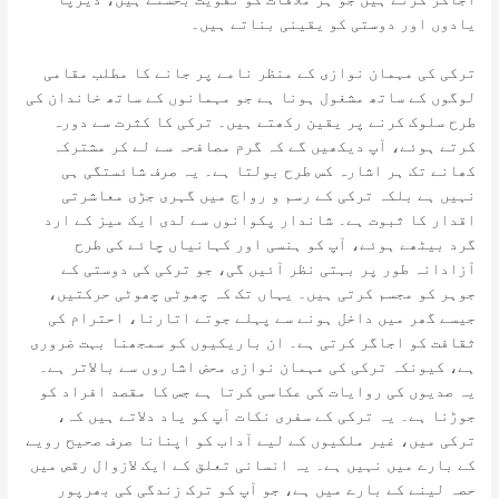
یادوں اور دوستی کو یقینی بناتے ہیں۔
ترکی کی مہمان نوازی کے منظر نامے پر جانے کا مطلب مقامی
لوگوں کے ساتھ مشغول ہونا ہے جو مہمانوں کے ساتھ خاندان کی
طرح سلوک کرنے پر یقین رکھتے ہیں۔ ترکی کا کثرت سے دورہ
کرتے ہوئے، آپ دیکھیں گے کہ گرم مصافحہ سے لے کر مشترکہ
کھانے تک ہر اشارہ کس طرح بولتا ہے۔ یہ صرف شائستگی ہی
نہیں ہے بلکہ ترکی کے رسم و رواج میں گہری جڑی معاشرتی
اقدار کا ثبوت ہے۔ شاندار پکوانوں سے لدی ایک میز کے ارد
گرد بیٹھے ہوئے، آپ کو ہنسی اور کہانیاں چائے کی طرح
آزادانہ طور پر بہتی نظر آئیں گی، جو ترکی کی دوستی کے
جوہر کو مجسم کرتی ہیں۔ یہاں تک کہ چھوٹی چھوٹی حرکتیں،
جیسے گھر میں داخل ہونے سے پہلے جوتے اتارنا، احترام کی
ثقافت کو اجاگر کرتی ہے۔ ان باریکیوں کو سمجھنا بہت ضروری
ہے، کیونکہ ترکی کی مہمان نوازی محض اشاروں سے بالاتر ہے۔
یہ صدیوں کی روایات کی عکاسی کرتا ہے جس کا مقصد افراد کو
جوڑنا ہے۔ یہ ترکی کے سفری نکات آپ کو یاد دلاتے ہیں کہ،
ترکی میں، غیر ملکیوں کے لیے آداب کو اپنانا صرف صحیح رویے
کے بارے میں نہیں ہے۔ یہ انسانی تعلق کے ایک لازوال رقص میں
حصہ لینے کے بارے میں ہے، جو آپ کو ترک زندگی کی بھرپور