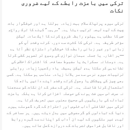
ترکی میں باعزت رابطے کے لیے ضروری
نکات
ترکی میں، پرتپاک سلام بہت زیادہ بولتا ہے اور خوشگوار بات
چیت کے لیے لہجہ ترتیب دیتا ہے۔ "مرہبہ” کہنے کا ترک رواج،
جس کا مطلب ہے ہیلو، رابطہ شروع کرنے کا ایک سادہ لیکن
مؤثر طریقہ ہے۔ ترکی کا کثرت سے دورہ کرتے وقت، آپ کو
زبانی اور غیر زبانی رابطے کا خوشگوار امتزاج نظر آتا ہے
—ہر اشارہ یا جملہ مہمان نوازی کی وسیع تر تصویر کشی کرتا
ہے۔ دوستانہ مسکراہٹ یا مضبوط مصافحہ کا اشتراک اخلاص کی
نشاندہی کر سکتا ہے، لیکن ہمیشہ یاد رکھیں: زیادہ روایتی
ترتیبات میں، نرمی سے سر ہلانا زیادہ مناسب ہو سکتا ہے۔ کسی
بھی چیز کی پیشکش یا وصول کرتے وقت، اپنے دائیں ہاتھ کا
استعمال کرنا شائستہ ہے۔ ترکی کے سفر کے ان نکات کو سمجھنا
نہ صرف اس میں فٹ ہونے کی حوصلہ افزائی کرتا ہے بلکہ باعزت
تبادلے کی باریکیوں کی صحیح معنوں میں تعریف کرتا ہے۔
ترکی میں ثقافتی آداب خلوص اور احترام کے گرد گھومتے ہیں،
دنیا کے تبادلوں کو گرمجوشی میں بدل دیتے ہیں۔ ہر مسافر کے
لیے، غیر ملکیوں کے لیے ان آداب کو اپنانے سے گہرے روابط
اور ناقابل فراموش تجربات کے دروازے کھل جاتے ہیں۔