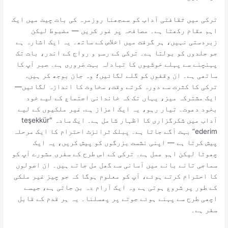
ترکی میں ثقافتی آداب کو سمجھنا روزمرہ کی بات چیت میں ایک
اہم مقام رکھتا ہے۔ مصافحہ پر غور کریں — مضبوط لیکن
زبردستی نہیں، ہر گرفت میں اخلاص کے ساتھ۔ یہ ایک اشارہ ہے
جو جلدوں کو بولتا ہے۔ ترکی کے رسم و رواج کے اندر، بات تک
پہنچنے سے پہلے خوشیوں کا تبادلہ بہت ضروری ہے۔ صبر آپ کا
ساتھی ہے۔ ان وقفوں کو گلے لگائیں؛ وہ جان بوجھ کر ہیں.
ترکی کا کثرت سے دورہ کرتے وقت، سخاوت کا اندازہ لگائیں—
ایک مشترکہ میز، یہاں تک کہ خاندانی اجتماع کے لیے خود
بخود دعوت۔ تیار رہو، یہ ایک اعزاز ہے. غیر ملکیوں کے لیے
آداب میں شکرگزاری کا اظہار شامل ہے۔ ایک سادہ "teşekkür
ederim” بہت آگے جاتا ہے۔ پبلک ٹرانزٹ احترام کا ایک مرحلہ
پیش کرتا ہے — اپنی نشست بزرگوں کو پیش کریں، یہ ایک
چھوٹا لیکن اہم عمل ہے۔ ترکی کے اس طرح کے سفری مشورے آپ کو
سماجی تانے بانے میں آسانی سے گھل مل جاتے ہیں۔ ان اصولوں
کا احترام کرتے ہوئے، آپ کو معلوم ہوگا کہ جو چیز غیر ملکی
کے طور پر شروع ہوتی ہے وہ ایک آرام دہ بن جاتی ہے، جیسے
اچھی طرح سے پہنے ہوئے جوتے پر پھسلنا۔ یہ ہر قدم کے قابل
سفر ہے۔