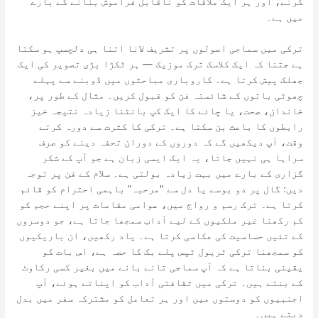
کرنے، اور ہر ایک ملاقات کو ناقابل فراموش بنانے کے بارے
میں ہے۔
ترکی میں سماجی اصولوں پر تشریف لانا اتنا ہی دلچسپ ہو سکتا
ہے جتنا کہ ایک کلاسک ترک موزیک — ہر ٹکڑا بڑی تصویر کی ایک
جھلک پیش کرتا ہے۔ کاروباری مباحثوں میں ڈوبنے سے پہلے
چھوٹی باتوں کے شائستہ فن کو قبول کریں۔ مثال کے طور پر،
خاندان، صحت، یا چائے کا ایک کپ بانٹنا زیادہ نتیجہ خیز
رابطوں کا باعث بن سکتا ہے۔ ترکی کا کثرت سے دورہ کرتے
وقت، آپ دیکھیں گے کہ دوروں کے دوران تحفہ دینے کو صرف
سراہا ہی نہیں جاتا، یہ ایک ایسی زبان ہے جو آپ کے شکر
گزاری کے بارے میں بہت زیادہ بولتی ہے۔ سلام کے فن پر توجہ
دیں: گال پر دو بوسے یا دل سے "مرحبہ” باہمی احترام کو قائم
کرتا ہے۔ ترک رسم و رواج میں، عوامی مقامات پر اپنے حجم کو
کم رکھنا غیر ملکیوں کے لیے آداب سمجھا جاتا ہے، جو دوسروں
کے تئیں حساسیت کی عکاسی کرتا ہے۔ یاد رکھیں، ان باریکیوں
کو سمجھنا ترکی ٹریول ٹپس پلے بک کا حصہ ہے، اس بات کو
یقینی بناتا ہے کہ آپ سماجی تانے بانے میں بغیر کسی رکاوٹ
کے بنتے ہیں۔ ترکی میں ثقافتی آداب کو اپناتے ہوئے، آپ
اجنبیوں کو دوستوں میں اور ہر تعامل کو مشترکہ سفر میں بدل
دیتے ہیں۔