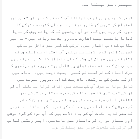
ٹیپسٹری میں لپیٹتا ہے۔
ترکی کے رسم و رواج کو اپنانا آپ کے سفر کے دوران تعلق اور
احترام کی تہوں کو ظاہر کرتا ہے۔ جب آپ کثرت سے ترکی کا
دورہ کر رہے ہوں گے، تو آپ دیکھیں گے کہ چائے پیش کرنے یا
کھانا بانٹنے جیسے اشارے محض روایت سے زیادہ ہیں – یہ خیر
سگالی کے دلی اظہار ہیں۔ ترکی کے گھر میں داخل ہونے کی
تصویر: اندر قدم رکھنے سے پہلے، آپ احترام سے اپنے جوتے
اتارتے ہیں، جو ان کی جگہ کے لیے اعزاز کا اشارہ دیتے ہیں۔
جب آپ ان کے ساتھ دسترخوان پر شامل ہوتے ہیں، تو دیکھیں کہ
ترک اتحاد کے اس لمحے کو کتنی اہمیت دیتے ہیں، اتحاد میں
ان کے یقین کی بازگشت۔ بات چیت کے اس بھرپور نمونے میں
شامل ہونا نہ صرف آپ کی سمجھ میں اضافہ کرتا ہے بلکہ آپ کو
ان کی ٹیپسٹری کا حصہ بننے کی دعوت دیتا ہے۔ ترکی میں
ثقافتی آداب صرف سیکھے نہیں جاتے ہیں – یہ رواج کے اس
گرمجوشی کے تبادلے میں حصہ لے کر تجربہ کیا جاتا ہے۔ ترکی
کے سفر کے یہ نکات آپ کو یاد دلاتے ہیں کہ آپ خود کو گرم جوشی
اور مہمان نوازی کی داستان میں باندھیں، اپنی رنگین کہانی
کو ترکی کے متحرک جوہر میں پینٹ کریں۔