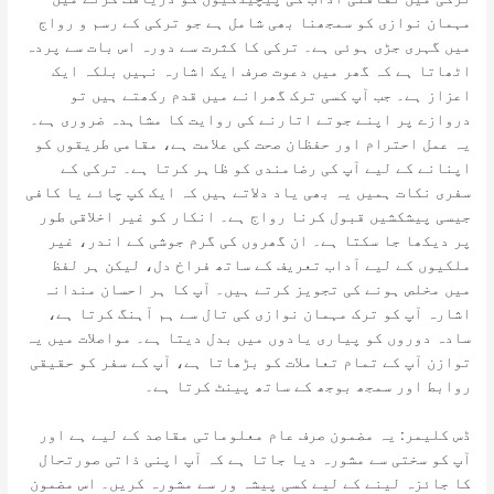
مہمان نوازی کو سمجھنا بھی شامل ہے جو ترکی کے رسم و رواج
میں گہری جڑی ہوئی ہے۔ ترکی کا کثرت سے دورہ اس بات سے پردہ
اٹھاتا ہے کہ گھر میں دعوت صرف ایک اشارہ نہیں بلکہ ایک
اعزاز ہے۔ جب آپ کسی ترک گھرانے میں قدم رکھتے ہیں تو
دروازے پر اپنے جوتے اتارنے کی روایت کا مشاہدہ ضروری ہے۔
یہ عمل احترام اور حفظان صحت کی علامت ہے، مقامی طریقوں کو
اپنانے کے لیے آپ کی رضامندی کو ظاہر کرتا ہے۔ ترکی کے
سفری نکات ہمیں یہ بھی یاد دلاتے ہیں کہ ایک کپ چائے یا کافی
جیسی پیشکشیں قبول کرنا رواج ہے۔ انکار کو غیر اخلاقی طور
پر دیکھا جا سکتا ہے۔ ان گھروں کی گرم جوشی کے اندر، غیر
ملکیوں کے لیے آداب تعریف کے ساتھ فراخ دل، لیکن ہر لفظ
میں مخلص ہونے کی تجویز کرتے ہیں۔ آپ کا ہر احسان مندانہ
اشارہ آپ کو ترک مہمان نوازی کی تال سے ہم آہنگ کرتا ہے،
سادہ دوروں کو پیاری یادوں میں بدل دیتا ہے۔ مواصلات میں یہ
توازن آپ کے تمام تعاملات کو بڑھاتا ہے، آپ کے سفر کو حقیقی
روابط اور سمجھ بوجھ کے ساتھ پینٹ کرتا ہے۔
ڈس کلیمر: یہ مضمون صرف عام معلوماتی مقاصد کے لیے ہے اور
آپ کو سختی سے مشورہ دیا جاتا ہے کہ آپ اپنی ذاتی صورتحال
کا جائزہ لینے کے لیے کسی پیشہ ور سے مشورہ کریں۔ اس مضمون