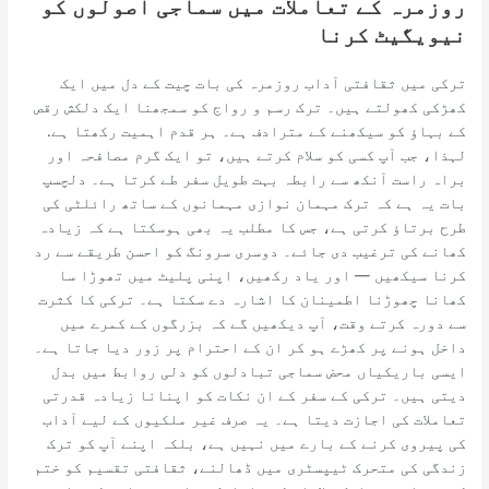
روزمرہ کے تعاملات میں سماجی اصولوں کو
نیویگیٹ کرنا
ترکی میں ثقافتی آداب روزمرہ کی بات چیت کے دل میں ایک
کھڑکی کھولتے ہیں۔ ترک رسم و رواج کو سمجھنا ایک دلکش رقص
کے بہاؤ کو سیکھنے کے مترادف ہے۔ ہر قدم اہمیت رکھتا ہے.
لہذا، جب آپ کسی کو سلام کرتے ہیں، تو ایک گرم مصافحہ اور
براہ راست آنکھ سے رابطہ بہت طویل سفر طے کرتا ہے۔ دلچسپ
بات یہ ہے کہ ترک مہمان نوازی مہمانوں کے ساتھ رائلٹی کی
طرح برتاؤ کرتی ہے، جس کا مطلب یہ بھی ہوسکتا ہے کہ زیادہ
کھانے کی ترغیب دی جائے۔ دوسری سرونگ کو احسن طریقے سے رد
کرنا سیکھیں — اور یاد رکھیں، اپنی پلیٹ میں تھوڑا سا
کھانا چھوڑنا اطمینان کا اشارہ دے سکتا ہے۔ ترکی کا کثرت
سے دورہ کرتے وقت، آپ دیکھیں گے کہ بزرگوں کے کمرے میں
داخل ہونے پر کھڑے ہو کر ان کے احترام پر زور دیا جاتا ہے۔
ایسی باریکیاں محض سماجی تبادلوں کو دلی روابط میں بدل
دیتی ہیں۔ ترکی کے سفر کے ان نکات کو اپنانا زیادہ قدرتی
تعاملات کی اجازت دیتا ہے۔ یہ صرف غیر ملکیوں کے لیے آداب
کی پیروی کرنے کے بارے میں نہیں ہے، بلکہ اپنے آپ کو ترک
زندگی کی متحرک ٹیپسٹری میں ڈھالنے، ثقافتی تقسیم کو ختم