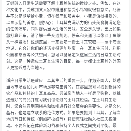
无缝融入日常生活需要了解土耳其传统的微妙之处。例如，在这
种文化中，受邀到某人家中赠送和接受小礼物就很有意义。尽管
并不总是期望给小费，但在餐厅和服务中，小费是值得接受的，
以显示您的善意。别担心；土耳其充满活力的街头美食将满足您
的任何渴望，同时提供当地生活的品味。安全是关键，因此如果
您打算开车，请了解一些交通规则。停车和交通可以像沙丁鱼罐
头一样紧凑！说到这里，一定要吃一份土耳其软糖——毫不夸张
地说，它会让你们的谈话变得更加甜蜜。在土耳其生活时，利用
公园和茶园等公共空间，您可以见证定义这里生活的日常生活时
刻。这是一种适应土耳其生活的舞蹈，每一步都让土耳其的外国
人更接近成为当地人。
适应日常生活是适应土耳其生活的重要一步。作为外国人，熟悉
当地市场或帕扎尔市场是非常宝贵的，在那里您可以找到新鲜的
农产品和独特的土耳其商品。尝试像当地人一样尽早购物，以挑
选最好的商品并练习我们讨论过的土耳其短语。在土耳其生活
时，您会注意到围绕茶和咖啡进行社交聚会的重要性。这是文化
基石，也是建立联系的绝佳方式。如果您要搬到土耳其，了解当
地的节日和传统（例如拜拉姆节）将使您轻松融入社区庆祝活
动。不要忘记在体验新习俗和保持个人仪式之间找到平衡。最