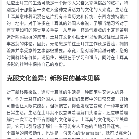
适应土耳其的生活可能是一个既令人兴奋又充满挑战的旅程，特
别是对于那些第一次进入这种充满活力的文化的人来说。生活在
土耳其意味着沉浸在这片拥有丰富历史和传统、东西方独特融合
的土地中。对于许多在土耳其的外国人来说，了解当地习俗对于
有宾至如归的感觉至关重要。从品尝一杯热气腾腾的土耳其茶到
逛逛熙熙攘攘的集市，土耳其文化小贴士可以帮助您轻松过渡并
丰富您的体验。因此，无论您是前往土耳其工作还是冒险，拥抱
差异并享受意外之事都很重要。毕竟，您对新体验越开放，您的
时间就越有价值。请记住，关键在于学习和适应，同时在土耳其
多彩的挂毯中保持自己的身份。
克服文化差异：新移民的基本见解
对于新移民来说，适应土耳其的生活是一种既陌生又迷人的经
历。作为土耳其的外国人，熙熙攘攘的集市中的日常交流一开始
可能会让人眼花缭乱，但拥抱它，你会发现它变成了一种丰富的
日常生活。生活在土耳其不仅意味着理解口头语言，还意味着理
解每一次互动中不言而喻的文化暗示。土耳其的文化提示至关重
要，它可以引导您了解乍一看可能令人困惑的当地习俗迷宫。一
个简单的问候动作，也许是一句衷心的“Merhaba”，就可以弥合分