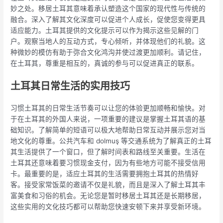
妙之处。移居土耳其意味着承认塑造这个国家的现代性与传统的
融合。深入了解其文化深度可以促进个人成长，促使您变得更具
适应能力。土耳其提供的文化提示可以作为揭示这些见解的门
户。观察当地人的互动方式，专心倾听，并体现他们的礼貌。这
种微妙的模仿有助于弥合文化鸿沟并使过渡更加顺利。请记住，
在土耳其，尊重是相互的，真诚的参与可以促进真正的联系。
土耳其日常生活的实用技巧
习惯土耳其的日常生活节奏可以让您的体验更加顺畅和愉快。对
于在土耳其的外国人来说，一项重要的建议是掌握土耳其语的基
础知识。了解简单的短语可以极大地帮助日常互动并展示您对当
地文化的尊重。公共汽车和 dolmuş 等交通系统为了解真正的土耳
其生活提供了一个窗口，但了解时间表和路线至关重要。生活在
土耳其还意味着要习惯现金支付，因为有些地方可能不接受信用
卡。最重要的是，适应土耳其的生活需要拥抱土耳其的热情好
客。接受家常饭菜的邀请不仅是礼貌，而且是深入了解土耳其丰
富美食和习俗的机会。无论您是暂时移居土耳其还是长期移居，
这些实用的文化技巧都可以帮助您快速安顿下来并享受新环境。