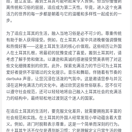
歧，建立友谊。搬到土耳其可能听起来令人畏惧，但当你慢慢剥
离传统和习俗的层层，适应成为第二天性。毕竟，进入这个充满
活力的世界的每一步都是朝着与它的温暖和多样性一起成长的一
步。
为了适应土耳其的生活，融入当地习俗是必不可少的。尊重传统
有助于新人获得接受。例如，在土耳其人家中共进晚餐强调慷慨
和热情好客——这是土耳其生活的核心价值观。这些经历让外国
人在土耳其扎根，将最初的犹豫变成了喜爱。搬到土耳其时，请
考虑了解手势和做法。以谦逊和真诚的感谢接受赞美表明了对这
些文化细微差别的欣赏。此外，探索充满活力的节日可为土耳其
爱好者提供不容错过的文化提示。音乐和舞蹈，伴随着有节奏的
darbuka 声音，让您沉浸在活泼的气氛中。这是邀请您参与并沉
浸在这种充满活力的文化中。通过欣赏这些世俗联系，您不仅可
以遵守社会规范，还可以轻轻地将自己融入土耳其社会的充满活
力的结构中，最终轻松地过渡到这个迷人的国家。
在适应土耳其的生活时，要克服文化差异，就需要拥抱其丰富的
社会规范和实践。在土耳其的外国人经常发现小举动蕴含着大意
义。例如，进门时脱鞋表示尊重，这是一个简单而深刻的行为。
在土耳其生活不仅仅是遇到新习惯；它是理解定义日常生活的微