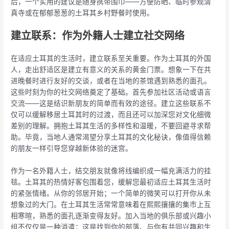
后，一个实用的建议是随身携带围巾——方便防晒、临时参观清
真寺或在郁郁葱葱的土耳其乡村野餐时使用。
建立联系：作为外籍人士建立社交网络
在适应土耳其的生活时，建立联系至关重要。作为土耳其的外国
人，走出舒适区是建立有意义的关系的黄金门票。想象一下在共
进晚餐时进行友好的交谈，或者在当地的茶馆遇到熟悉的面孔。
这些时刻为你的社交网络奠定了基础。首先参加社区活动或语言
交流——这是结识新朋友的简单而有效的途径。建立这些联系不
仅可以缓解移居土耳其时的过渡，而且还可以加深您对文化细微
差别的理解。拥抱土耳其生活的多样性和温暖，不要回避寻求帮
助。毕竟，当地人通常渴望分享土耳其的文化秘诀，像值得信赖
的朋友一样引导您穿越新体验的迷宫。
作为一名外籍人士，结交朋友就像将线编织成一幅充满活力的挂
毯。土耳其的热情好客包围着您，缓解您最初适应土耳其生活时
的紧张情绪。从你的邻居开始；一个简单的微笑可以打开你从未
想象过的大门。在土耳其生活常常意味着在熙熙攘攘的集市上互
相寒暄，熟悉的面孔逐渐变得友好。加入当地的俱乐部或兴趣小
组不仅仅是一种消遣；这是找到你的部落、与你有共同兴趣和生