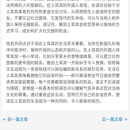
活热情的人的垫脚石。在土耳其的外国人发现，友谊往往始于对
土耳其美食的共同热爱或文化讨论，从而将陌生人变成终生的朋
友。不要忘记社交媒体，它是现代的生命线，可以与当地人和外
国人保持无缝联系。请记住，搬到土耳其会给您带来以愉快的方
式学习、成长和扩大社交圈的机会。
找到共同点对于适应土耳其的生活至关重要。当你在新面孔的海
洋中跋涉时，保持开放的心态和开放的心。在土耳其的外国人经
常发现一些小举动，比如分享家乡的食物或故事，可以建立比你
想象的更牢固的联系。搬到土耳其一开始似乎令人畏惧，但将每
次互动视为一条挂毯线可以简化编织新关系的艰巨任务。生活在
土耳其意味着拥抱它的自发时刻——即兴邀请参加节​​日或突然要
求参加家庭聚餐。每个优惠都是加深联系的机会。语言不应该成
为障碍；即使是一些基本的短语也可以缓解气氛并表达您对当地
文化的尊重。通过重视这些互动，您将打开自己的友谊世界，使
适应土耳其的生活成为一种共同的、令人振奋的经历。
←
前一篇文章
后一篇文章
→