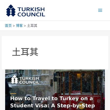
跳
Main
至
Men
内
容
首页
博客
土耳其
土耳其
如
何
持
学
生
签
证
前