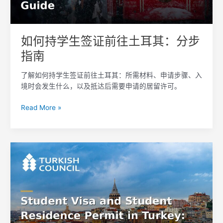
往
土
耳
如何持学生签证前往土耳其：分步
其：
指南
分
步
了解如何持学生签证前往土耳其：所需材料、申请步骤、入
指
境时会发生什么，以及抵达后需要申请的居留许可。
南
Read More »
土
耳
其
学
生
签
证