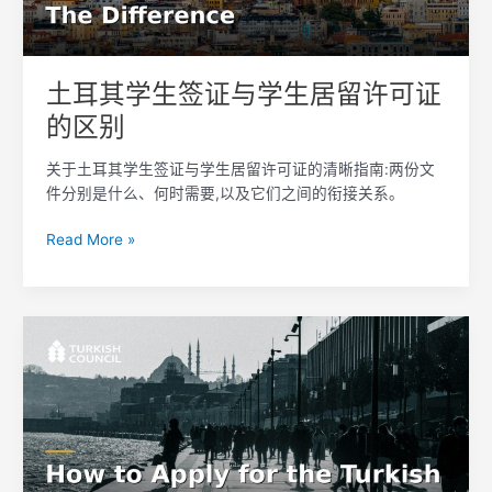
与
学
生
居
土耳其学生签证与学生居留许可证
留
的区别
许
可
关于土耳其学生签证与学生居留许可证的清晰指南:两份文
证
件分别是什么、何时需要,以及它们之间的衔接关系。
的
区
Read More »
别
如
何
申
请
土
耳
其