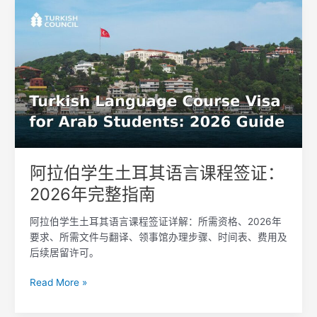
阿
拉
伯
学
生
土
耳
其
语
言
课
阿拉伯学生土耳其语言课程签证：
程
2026年完整指南
签
证：
阿拉伯学生土耳其语言课程签证详解：所需资格、2026年
2026
要求、所需文件与翻译、领事馆办理步骤、时间表、费用及
年
后续居留许可。
完
整
Read More »
指
南