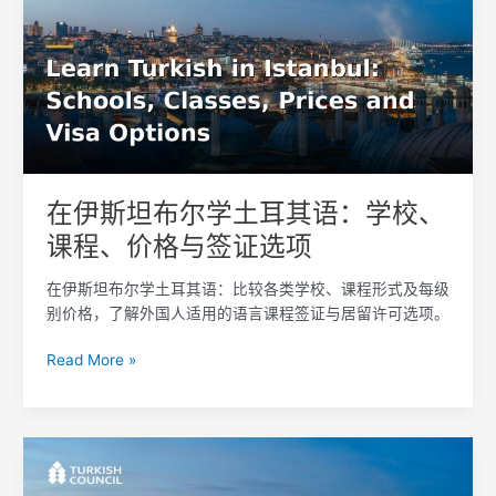
坦
布
尔
学
土
耳
其
语：
在伊斯坦布尔学土耳其语：学校、
学
课程、价格与签证选项
校、
课
在伊斯坦布尔学土耳其语：比较各类学校、课程形式及每级
程、
别价格，了解外国人适用的语言课程签证与居留许可选项。
价
格
Read More »
与
签
证
选
MEB
项
认