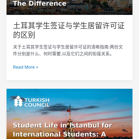
学
生
居
土耳其学生签证与学生居留许可证
留
的区别
许
可
关于土耳其学生签证与学生居留许可证的清晰指南:两份文
证
件分别是什么、何时需要,以及它们之间的衔接关系。
的
区
Read More »
别
国
际
学
生
在
伊
斯