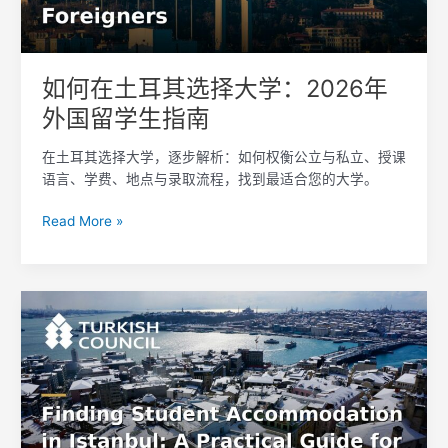
择
大
学：
2026
如何在土耳其选择大学：2026年
年
外国留学生指南
外
国
在土耳其选择大学，逐步解析：如何权衡公立与私立、授课
留
语言、学费、地点与录取流程，找到最适合您的大学。
学
生
Read More »
指
南
在
伊
斯
坦
布
尔
寻