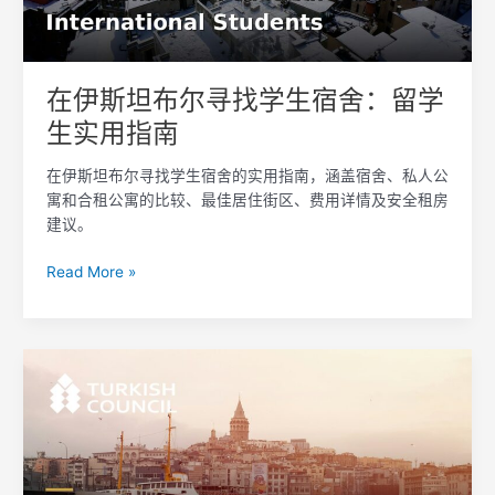
找
学
生
宿
在伊斯坦布尔寻找学生宿舍：留学
舍：
生实用指南
留
学
在伊斯坦布尔寻找学生宿舍的实用指南，涵盖宿舍、私人公
生
寓和合租公寓的比较、最佳居住街区、费用详情及安全租房
实
建议。
用
指
Read More »
南
外
国
留
学
生
如