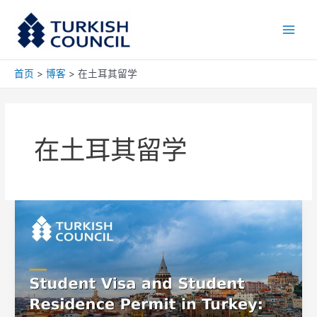
跳
Main
至
Men
内
容
首页
博客
在土耳其留学
在土耳其留学
土
耳
其
学
生
签
证
与