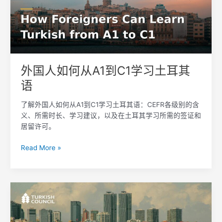
从
A1
到
C1
学
习
外国人如何从A1到C1学习土耳其
土
语
耳
其
了解外国人如何从A1到C1学习土耳其语：CEFR各级别的含
语
义、所需时长、学习建议，以及在土耳其学习所需的签证和
居留许可。
Read More »
土
耳
其
语