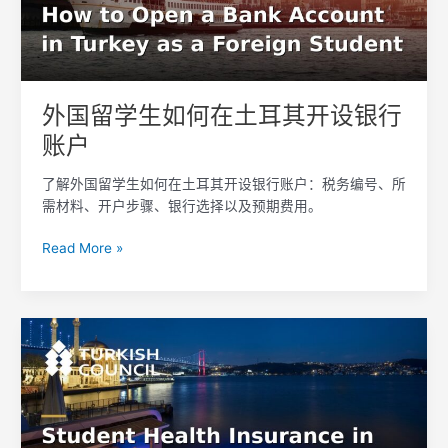
何
在
土
耳
其
外国留学生如何在土耳其开设银行
开
账户
设
银
了解外国留学生如何在土耳其开设银行账户：税务编号、所
行
需材料、开户步骤、银行选择以及预期费用。
账
户
Read More »
土
耳
其
留
学
生