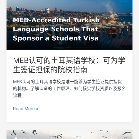
可
的
土
耳
其
语
学
校：
可
MEB认可的土耳其语学校：可为学
为
生签证担保的院校指南
学
生
MEB认可的土耳其语学校是唯一能够为学生签证提供担保
签
的机构。了解认证的工作原理、如何核实学校资质以及报名
证
流程。
担
保
Read More »
的
院
校
指
土
南