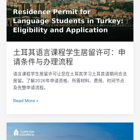
言
课
程
学
生
居
留
土耳其语言课程学生居留许可：申
许
请条件与办理流程
可：
申
语言课程学生居留许可让您在土耳其学习土耳其语期间合法
请
居留。了解2026年申请资格、所需材料、费用、时间节点
条
及完整申请流程。
件
与
Read More »
办
理
流
程
在
伊
斯