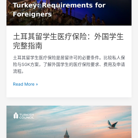
医
疗
保
险：
外
土耳其留学生医疗保险：外国学生
国
完整指南
学
生
土耳其留学生医疗保险是居留许可的必要条件。比较私人保
完
险与SGK方案，了解外国学生的医疗保险要求、费用及申请
整
流程。
指
南
Read More »
外
国
人
如
何