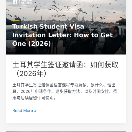
耳
其
学
生
签
证
邀
请
函：
如
土耳其学生签证邀请函：如何获取
何
（2026年）
获
取
土耳其学生签证邀请函语言课程专项解读：是什么、谁出
（2026
具、2026年申请条件、逐步获取方法，以及时间安排、费
年）
用与后续居留许可说明。
Read More »