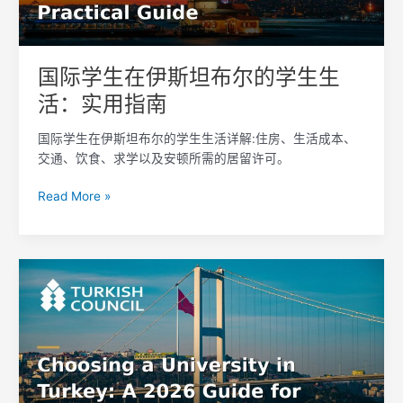
坦
布
尔
的
国际学生在伊斯坦布尔的学生生
学
活：实用指南
生
生
国际学生在伊斯坦布尔的学生生活详解:住房、生活成本、
活：
交通、饮食、求学以及安顿所需的居留许可。
实
用
Read More »
指
南
如
何
在
土
耳
其
选