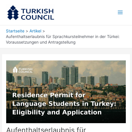
Zum
Main
Inhalt
Men
springen
Startseite
Artikel
Aufenthaltserlaubnis für Sprachkursteilnehmer in der Türkei:
Voraussetzungen und Antragstellung
Aufenthaltserlaubnis für