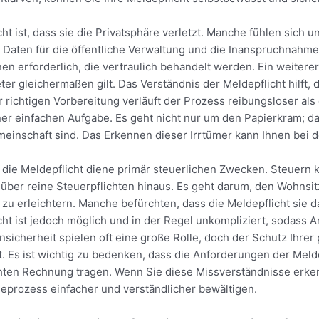
cht ist, dass sie die Privatsphäre verletzt. Manche fühlen sich 
aten für die öffentliche Verwaltung und die Inanspruchnahme l
en erforderlich, die vertraulich behandelt werden. Ein weiterer 
ter gleichermaßen gilt. Das Verständnis der Meldepflicht hilft,
 richtigen Vorbereitung verläuft der Prozess reibungsloser als
einer einfachen Aufgabe. Es geht nicht nur um den Papierkram; 
emeinschaft sind. Das Erkennen dieser Irrtümer kann Ihnen bei de
, die Meldepflicht diene primär steuerlichen Zwecken. Steuern
 über reine Steuerpflichten hinaus. Es geht darum, den Wohnsi
 zu erleichtern. Manche befürchten, dass die Meldepflicht sie d
licht ist jedoch möglich und in der Regel unkompliziert, soda
sicherheit spielen oft eine große Rolle, doch der Schutz Ihre
. Es ist wichtig zu bedenken, dass die Anforderungen der Meld
chten Rechnung tragen. Wenn Sie diese Missverständnisse erk
eprozess einfacher und verständlicher bewältigen.