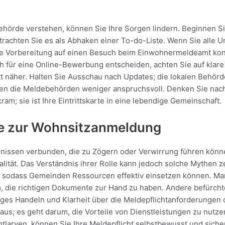
behörde verstehen, können Sie Ihre Sorgen lindern. Beginnen Si
rachten Sie es als Abhaken einer To-do-Liste. Wenn Sie alle 
ie Vorbereitung auf einen Besuch beim Einwohnermeldeamt konze
 für eine Online-Bewerbung entscheiden, achten Sie auf klare 
tt näher. Halten Sie Ausschau nach Updates; die lokalen Behör
en die Meldebehörden weniger anspruchsvoll. Denken Sie nach E
ram; sie ist Ihre Eintrittskarte in eine lebendige Gemeinschaft.
se zur Wohnsitzanmeldung
ändnissen verbunden, die zu Zögern oder Verwirrung führen könn
lität. Das Verständnis ihrer Rolle kann jedoch solche Mythen ze
 sodass Gemeinden Ressourcen effektiv einsetzen können. Ma
um, die richtigen Dokumente zur Hand zu haben. Andere befürch
tiges Handeln und Klarheit über die Meldepflichtanforderunge
aus; es geht darum, die Vorteile von Dienstleistungen zu nutze
tlarven, können Sie Ihre Meldepflicht selbstbewusst und sich