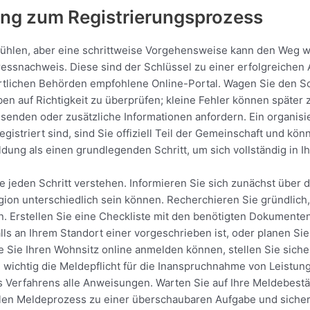
tung zum Registrierungsprozess
fühlen, aber eine schrittweise Vorgehensweise kann den Weg w
essnachweis. Diese sind der Schlüssel zu einer erfolgreichen
lichen Behörden empfohlene Online-Portal. Wagen Sie den Schr
aben auf Richtigkeit zu überprüfen; kleine Fehler können späte
enden oder zusätzliche Informationen anfordern. Ein organisie
gistriert sind, sind Sie offiziell Teil der Gemeinschaft und kö
ldung als einen grundlegenden Schritt, um sich vollständig in
eden Schritt verstehen. Informieren Sie sich zunächst über die
gion unterschiedlich sein können. Recherchieren Sie gründlich,
Erstellen Sie eine Checkliste mit den benötigten Dokumenten,
alls an Ihrem Standort einer vorgeschrieben ist, oder planen 
Sie Ihren Wohnsitz online anmelden können, stellen Sie sicher,
 wichtig die Meldepflicht für die Inanspruchnahme von Leistung
s Verfahrens alle Anweisungen. Warten Sie auf Ihre Meldebestä
n Meldeprozess zu einer überschaubaren Aufgabe und sichert 