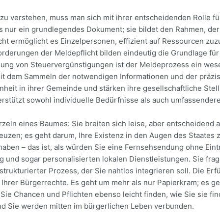
zu verstehen, muss man sich mit ihrer entscheidenden Rolle fü
als nur ein grundlegendes Dokument; sie bildet den Rahmen, de
icht ermöglicht es Einzelpersonen, effizient auf Ressourcen zu
forderungen der Meldepflicht bilden eindeutig die Grundlage f
gung von Steuervergünstigungen ist der Meldeprozess ein wese
t mit dem Sammeln der notwendigen Informationen und der präzi
eit in ihrer Gemeinde und stärken ihre gesellschaftliche Stell
erstützt sowohl individuelle Bedürfnisse als auch umfassendere
rzeln eines Baumes: Sie breiten sich leise, aber entscheidend 
uzen; es geht darum, Ihre Existenz in den Augen des Staates zu
haben – das ist, als würden Sie eine Fernsehsendung ohne Eintr
und sogar personalisierten lokalen Dienstleistungen. Sie fra
trukturierter Prozess, der Sie nahtlos integrieren soll. Die Er
ng Ihrer Bürgerrechte. Es geht um mehr als nur Papierkram; es ge
ie Chancen und Pflichten ebenso leicht finden, wie Sie sie fin
 und Sie werden mitten im bürgerlichen Leben verbunden.