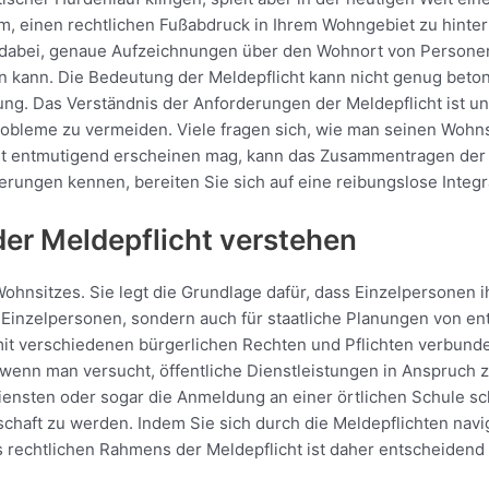
m, einen rechtlichen Fußabdruck in Ihrem Wohngebiet zu hinterl
den dabei, genaue Aufzeichnungen über den Wohnort von Persone
kann. Die Bedeutung der Meldepflicht kann nicht genug betont 
. Das Verständnis der Anforderungen der Meldepflicht ist uner
robleme zu vermeiden. Viele fragen sich, wie man seinen Wohn
t entmutigend erscheinen mag, kann das Zusammentragen der 
rungen kennen, bereiten Sie sich auf eine reibungslose Integr
der Meldepflicht verstehen
 Wohnsitzes. Sie legt die Grundlage dafür, dass Einzelpersonen 
r Einzelpersonen, sondern auch für staatliche Planungen von e
mit verschiedenen bürgerlichen Rechten und Pflichten verbunde
h, wenn man versucht, öffentliche Dienstleistungen in Anspru
sten oder sogar die Anmeldung an einer örtlichen Schule schw
einschaft zu werden. Indem Sie sich durch die Meldepflichten nav
 rechtlichen Rahmens der Meldepflicht ist daher entscheidend f