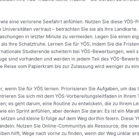
ie eine verlorene Seefahrt anfühlen. Nutzen Sie diese YÖS-P
Universitäten vertraut – betrachten Sie sie als Ihre Landkarte
aschungen in letzter Minute zu vermeiden. Legen Sie einen ei
als Ihre Schatztruhe. Lernen Sie für YÖS, indem Sie die Friste
ernationale Studierende scheitern bei YÖS-Bewerbungen, weil s
uge sind vorhanden und werden in jedem Teil des YÖS-Bewerbu
ese Reise vom Papierkram bis zur Zulassung wird weniger zu ei
r, wenn Sie für YÖS lernen. Priorisieren Sie Aufgaben, um das
trieren Sie sich mit dem YÖS-Vorbereitungsleitfaden in Ihrem T
en; es geht darum, eine Routine zu entwickeln, die zu Ihrem Leb
ein Sprint anfühlen, aber denken Sie daran: Es ist ein Marat
e setzen und kleine Erfolge auf dem Weg dorthin feiern. Diese 
andeln. Nutzen Sie Online-Communitys als Ressource, die sowoh
eiben hilft, Wege nach vorne zu finden, wenn der Weg unklar er