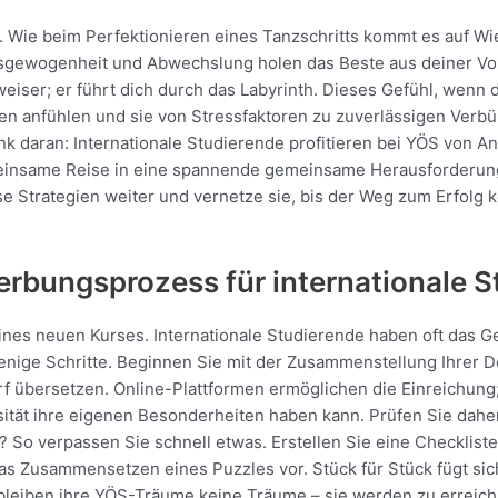
t. Wie beim Perfektionieren eines Tanzschritts kommt es auf W
 Ausgewogenheit und Abwechslung holen das Beste aus deiner V
eiser; er führt dich durch das Labyrinth. Dieses Gefühl, wenn 
ngen anfühlen und sie von Stressfaktoren zu zuverlässigen Ver
 daran: Internationale Studierende profitieren bei YÖS von A
 einsame Reise in eine spannende gemeinsame Herausforderung.
se Strategien weiter und vernetze sie, bis der Weg zum Erfolg 
rbungsprozess für internationale S
nes neuen Kurses. Internationale Studierende haben oft das G
enige Schritte. Beginnen Sie mit der Zusammenstellung Ihrer D
rf übersetzen. Online-Plattformen ermöglichen die Einreichung;
ität ihre eigenen Besonderheiten haben kann. Prüfen Sie daher
t? So verpassen Sie schnell etwas. Erstellen Sie eine Checklis
ie das Zusammensetzen eines Puzzles vor. Stück für Stück fügt s
 bleiben ihre YÖS-Träume keine Träume – sie werden zu erreichb