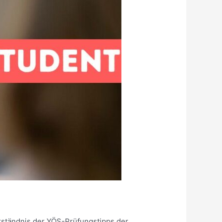
erständnis der YÖS-Prüfungstipps der