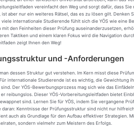
itungsleitfaden vereinfacht den Weg und sorgt dafür, dass Sie
 aber nur ein weiteres Rätsel, das es zu lösen gilt. Denken S
r viele internationale Studierende fühlt sich die YÖS wie eine B
ich mit den Feinheiten dieser Prüfung auseinanderzusetzen, erh
veren Taktiken und einem klaren Fokus wird die Navigation dur
Leitfaden zeigt Ihnen den Weg!
ungsstruktur und -Anforderungen
 dessen Struktur gut verstehen. Im Kern misst diese Prüfung
r internationale Studierende ist es wichtig, die Gewichtung ih
 sind. Der YÖS-Bewerbungsprozess mag sich wie das Einfädeln
er reibungslos. Dieser YÖS-Vorbereitungsleitfaden bietet Einbl
 gewappnet sind. Lernen Sie für YÖS, indem Sie vergangene Pr
ran: Kenntnisse der Prüfungsstruktur sind nicht nur hilfreich 
dient auch als Grundlage für den Aufbau effektiver Strategien. 
elraten, sondern vielmehr zum Meistern des Erfolgs.