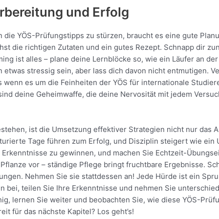
orbereitung und Erfolg
 die YÖS-Prüfungstipps zu stürzen, braucht es eine gute Planun
hst die richtigen Zutaten und ein gutes Rezept. Schnapp dir z
ng ist alles – plane deine Lernblöcke so, wie ein Läufer an der
was stressig sein, aber lass dich davon nicht entmutigen. V
s wenn es um die Feinheiten der YÖS für internationale Studie
 sind deine Geheimwaffe, die deine Nervosität mit jedem Versuc
estehen, ist die Umsetzung effektiver Strategien nicht nur das
turierte Tage führen zum Erfolg, und Disziplin steigert wie ein 
 Erkenntnisse zu gewinnen, und machen Sie Echtzeit-Übungseinh
 Pflanze vor – ständige Pflege bringt fruchtbare Ergebnisse. S
gen. Nehmen Sie sie stattdessen an! Jede Hürde ist ein Sprung
bei, teilen Sie Ihre Erkenntnisse und nehmen Sie unterschiedli
g, lernen Sie weiter und beobachten Sie, wie diese YÖS-Prüfun
it für das nächste Kapitel? Los geht’s!