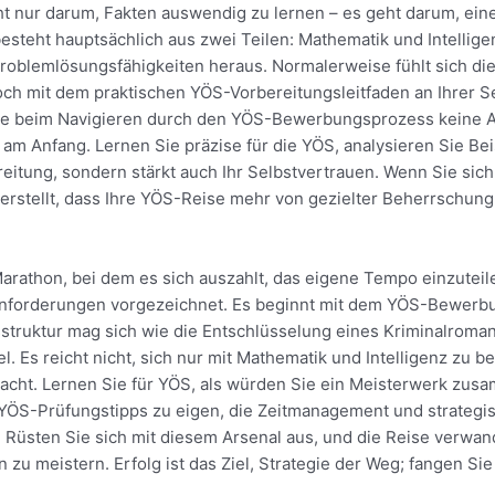
t nur darum, Fakten auswendig zu lernen – es geht darum, eine
esteht hauptsächlich aus zwei Teilen: Mathematik und Intellig
 Problemlösungsfähigkeiten heraus. Normalerweise fühlt sich di
 mit dem praktischen YÖS-Vorbereitungsleitfaden an Ihrer Seit
ie beim Navigieren durch den YÖS-Bewerbungsprozess keine A
 am Anfang. Lernen Sie präzise für die YÖS, analysieren Sie Bei
reitung, sondern stärkt auch Ihr Selbstvertrauen. Wenn Sie sic
herstellt, dass Ihre YÖS-Reise mehr von gezielter Beherrschun
arathon, bei dem es sich auszahlt, das eigene Tempo einzuteile
anforderungen vorgezeichnet. Es beginnt mit dem YÖS-Bewerbu
ruktur mag sich wie die Entschlüsselung eines Kriminalroman
el. Es reicht nicht, sich nur mit Mathematik und Intelligenz z
ht. Lernen Sie für YÖS, als würden Sie ein Meisterwerk zusam
e YÖS-Prüfungstipps zu eigen, die Zeitmanagement und strategis
 Rüsten Sie sich mit diesem Arsenal aus, und die Reise verwande
zu meistern. Erfolg ist das Ziel, Strategie der Weg; fangen Sie