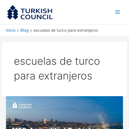
Ir
Main
al
Men
contenido
Inicio
Blog
escuelas de turco para extranjeros
escuelas de turco
para extranjeros
Escuelas
de
turco
acreditadas
por