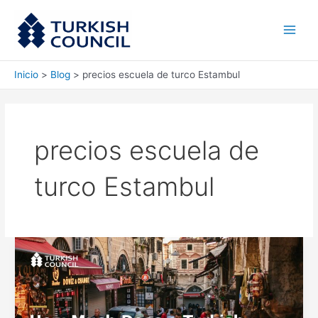
Ir
Main
al
Men
contenido
Inicio
Blog
precios escuela de turco Estambul
precios escuela de
turco Estambul
Cuanto
Cuesta
un
Curso
de