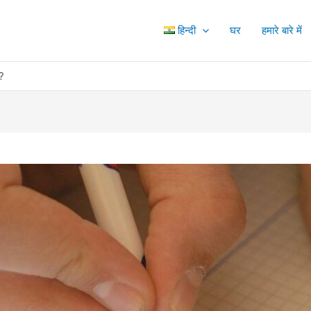
हिन्दी
घर
हमारे बारे में
ै?