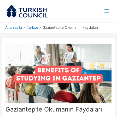
İçeriğe
Main
atla
Men
Ana sayfa
Türkçe
Gaziantep’te Okumanın Faydaları
Gaziantep’te Okumanın Faydaları