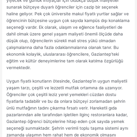
yiyecek ve günlük ihtiyaçlar için oldukça düşük maliyetler
sunarak bütçeye duyarlı öğrenciler için cazip bir seçenek
haline geliyor. Pek çok üniversite makul fiyatlı yurtlar sağlar ve
öğrencinin bütçesine uygun çok sayıda kampüs dışı konaklama
seçeneği vardır. Ek olarak, ulaşım ve eğlence faaliyetleri de
dahil olmak üzere genel yaşam maliyeti önemli ölçüde daha
düşük olup, öğrencilerin sürekli mali stres yükü olmadan
çalışmalarına daha fazla odaklanmalarına olanak tanır. Bu
ekonomik kolaylık, uluslararası öğrencilere, Gaziantep’teki
eğitim ve kültür deneyimlerine tam olarak katılma özgürlüğü
vermektedir.
Uygun fiyatlı konutların ötesinde, Gaziantep’in uygun maliyetli
yaşam tarzı, çeşitli ve lezzetli mutfak ortamına da uzanıyor.
Öğrenciler çok çeşitli leziz yerel yemekleri cüzdan dostu
fiyatlarla tadabilir ve bu da onlara bütçeyi zorlamadan şehrin
ünlü mutfağının tadını çıkarma fırsatı verir. Hareketli gıda
pazarlarından aile tarafından işletilen ilginç restoranlara kadar,
Gaziantep öğrenci bütçelerine hitap eden çok sayıda yemek
seçeneği sunmaktadır. Şehrin verimli toplu taşıma sistemi aynı
zamanda ulaşımın hem rahat hem de ekonomik olmasını