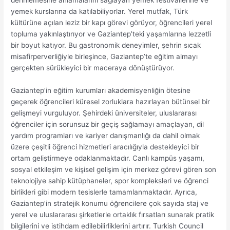
yemek kurslarına da katılabiliyorlar. Yerel mutfak, Türk
kültürüne açılan leziz bir kapı görevi görüyor, öğrencileri yerel
topluma yakınlaştırıyor ve Gaziantep’teki yaşamlarına lezzetli
bir boyut katıyor. Bu gastronomik deneyimler, şehrin sıcak
misafirperverliğiyle birleşince, Gaziantep’te eğitim almayı
gerçekten sürükleyici bir maceraya dönüştürüyor.
Gaziantep’in eğitim kurumları akademisyenliğin ötesine
geçerek öğrencileri küresel zorluklara hazırlayan bütünsel bir
gelişmeyi vurguluyor. Şehirdeki üniversiteler, uluslararası
öğrenciler için sorunsuz bir geçiş sağlamayı amaçlayan, dil
yardım programları ve kariyer danışmanlığı da dahil olmak
üzere çeşitli öğrenci hizmetleri aracılığıyla destekleyici bir
ortam geliştirmeye odaklanmaktadır. Canlı kampüs yaşamı,
sosyal etkileşim ve kişisel gelişim için merkez görevi gören son
teknolojiye sahip kütüphaneler, spor kompleksleri ve öğrenci
birlikleri gibi modern tesislerle tamamlanmaktadır. Ayrıca,
Gaziantep’in stratejik konumu öğrencilere çok sayıda staj ve
yerel ve uluslararası şirketlerle ortaklık fırsatları sunarak pratik
bilgilerini ve istihdam edilebilirliklerini artırır. Turkish Council