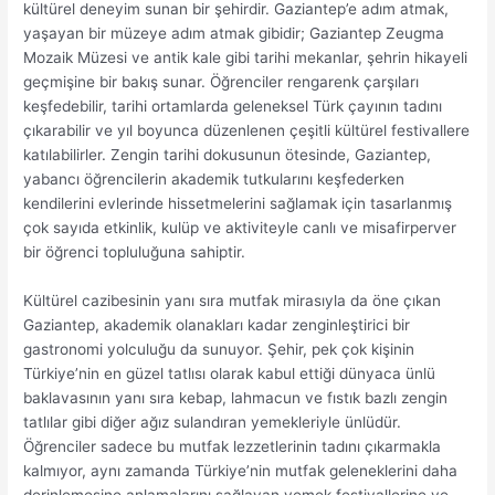
kültürel deneyim sunan bir şehirdir. Gaziantep’e adım atmak,
yaşayan bir müzeye adım atmak gibidir; Gaziantep Zeugma
Mozaik Müzesi ve antik kale gibi tarihi mekanlar, şehrin hikayeli
geçmişine bir bakış sunar. Öğrenciler rengarenk çarşıları
keşfedebilir, tarihi ortamlarda geleneksel Türk çayının tadını
çıkarabilir ve yıl boyunca düzenlenen çeşitli kültürel festivallere
katılabilirler. Zengin tarihi dokusunun ötesinde, Gaziantep,
yabancı öğrencilerin akademik tutkularını keşfederken
kendilerini evlerinde hissetmelerini sağlamak için tasarlanmış
çok sayıda etkinlik, kulüp ve aktiviteyle canlı ve misafirperver
bir öğrenci topluluğuna sahiptir.
Kültürel cazibesinin yanı sıra mutfak mirasıyla da öne çıkan
Gaziantep, akademik olanakları kadar zenginleştirici bir
gastronomi yolculuğu da sunuyor. Şehir, pek çok kişinin
Türkiye’nin en güzel tatlısı olarak kabul ettiği dünyaca ünlü
baklavasının yanı sıra kebap, lahmacun ve fıstık bazlı zengin
tatlılar gibi diğer ağız sulandıran yemekleriyle ünlüdür.
Öğrenciler sadece bu mutfak lezzetlerinin tadını çıkarmakla
kalmıyor, aynı zamanda Türkiye’nin mutfak geleneklerini daha
derinlemesine anlamalarını sağlayan yemek festivallerine ve