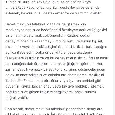
Türkçe dil kursuna kayıt olduğunuza dair belge veya
üniversiteye kabul onayı gibi ilgili destekleyici belgeleri de
eklemek, başvurunuzu desteklemenize de yardımcı olabilir.
Davet mektubu talebinizi daha da geliştirmek için
motivasyonlarınızı ve hedeflerinizi özetleyen açık ve ilgi çekici
bir anlatım oluşturmak çok önemlidir. Kültürel değişim
deneyiminden ne kazanmayı umduğunuzu ve bunun kişisel,
akademik veya mesleki gelişiminize nasıl katkıda bulunacağını
açıkça ifade edin. Daha önce kültürel veya akademik
faaliyetlere katıldığınıza ve bu deneyimlerin sizi bu fırsata nasıl
hazırladığına dair örnekler sunarak bağlılığınızı gösterin. Her
zaman saygılı ve nazik bir ses tonu kullanın, düşüncelerinden
dolayı minnettarlığınızı ve çabalarınızı destekleme istekliliğini
ifade edin. Ek olarak, profesörler veya işveren amirleri gibi
güvenilir kaynaklardan onay veya tavsiye mektubu istemek,
bağlılığınızı ve güvenilirliğinizi sergileyerek başvurunuzu
doğrulayabilir.
Son olarak, davet mektubu talebinizi gönderirken detaylara
dikkat etmek çok önemlidir. İyi cilalanmış bir istek bağlılığınızı