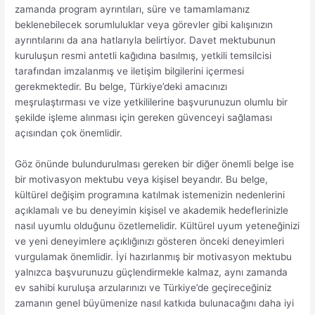
zamanda program ayrıntıları, süre ve tamamlamanız
beklenebilecek sorumluluklar veya görevler gibi kalışınızın
ayrıntılarını da ana hatlarıyla belirtiyor. Davet mektubunun
kuruluşun resmi antetli kağıdına basılmış, yetkili temsilcisi
tarafından imzalanmış ve iletişim bilgilerini içermesi
gerekmektedir. Bu belge, Türkiye’deki amacınızı
meşrulaştırması ve vize yetkililerine başvurunuzun olumlu bir
şekilde işleme alınması için gereken güvenceyi sağlaması
açısından çok önemlidir.
Göz önünde bulundurulması gereken bir diğer önemli belge ise
bir motivasyon mektubu veya kişisel beyandır. Bu belge,
kültürel değişim programına katılmak istemenizin nedenlerini
açıklamalı ve bu deneyimin kişisel ve akademik hedeflerinizle
nasıl uyumlu olduğunu özetlemelidir. Kültürel uyum yeteneğinizi
ve yeni deneyimlere açıklığınızı gösteren önceki deneyimleri
vurgulamak önemlidir. İyi hazırlanmış bir motivasyon mektubu
yalnızca başvurunuzu güçlendirmekle kalmaz, aynı zamanda
ev sahibi kuruluşa arzularınızı ve Türkiye’de geçireceğiniz
zamanın genel büyümenize nasıl katkıda bulunacağını daha iyi