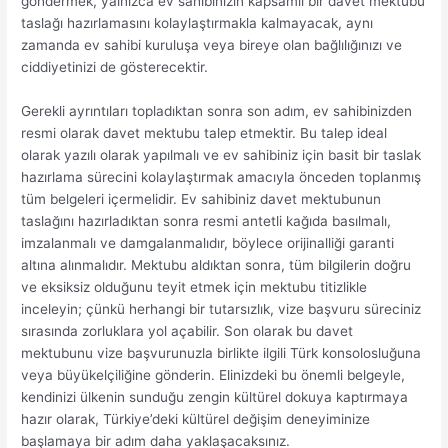
göndermek, yalnızca ev sahibinizin kapsamlı bir davet mektubu
taslağı hazırlamasını kolaylaştırmakla kalmayacak, aynı
zamanda ev sahibi kuruluşa veya bireye olan bağlılığınızı ve
ciddiyetinizi de gösterecektir.
Gerekli ayrıntıları topladıktan sonra son adım, ev sahibinizden
resmi olarak davet mektubu talep etmektir. Bu talep ideal
olarak yazılı olarak yapılmalı ve ev sahibiniz için basit bir taslak
hazırlama sürecini kolaylaştırmak amacıyla önceden toplanmış
tüm belgeleri içermelidir. Ev sahibiniz davet mektubunun
taslağını hazırladıktan sonra resmi antetli kağıda basılmalı,
imzalanmalı ve damgalanmalıdır, böylece orijinalliği garanti
altına alınmalıdır. Mektubu aldıktan sonra, tüm bilgilerin doğru
ve eksiksiz olduğunu teyit etmek için mektubu titizlikle
inceleyin; çünkü herhangi bir tutarsızlık, vize başvuru süreciniz
sırasında zorluklara yol açabilir. Son olarak bu davet
mektubunu vize başvurunuzla birlikte ilgili Türk konsolosluğuna
veya büyükelçiliğine gönderin. Elinizdeki bu önemli belgeyle,
kendinizi ülkenin sunduğu zengin kültürel dokuya kaptırmaya
hazır olarak, Türkiye’deki kültürel değişim deneyiminize
başlamaya bir adım daha yaklaşacaksınız.