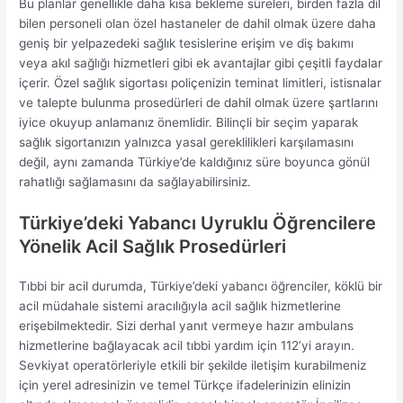
Bu planlar genellikle daha kısa bekleme süreleri, birden fazla dil
bilen personeli olan özel hastaneler de dahil olmak üzere daha
geniş bir yelpazedeki sağlık tesislerine erişim ve diş bakımı
veya akıl sağlığı hizmetleri gibi ek avantajlar gibi çeşitli faydalar
içerir. Özel sağlık sigortası poliçenizin teminat limitleri, istisnalar
ve talepte bulunma prosedürleri de dahil olmak üzere şartlarını
iyice okuyup anlamanız önemlidir. Bilinçli bir seçim yaparak
sağlık sigortanızın yalnızca yasal gereklilikleri karşılamasını
değil, aynı zamanda Türkiye’de kaldığınız süre boyunca gönül
rahatlığı sağlamasını da sağlayabilirsiniz.
Türkiye’deki Yabancı Uyruklu Öğrencilere
Yönelik Acil Sağlık Prosedürleri
Tıbbi bir acil durumda, Türkiye’deki yabancı öğrenciler, köklü bir
acil müdahale sistemi aracılığıyla acil sağlık hizmetlerine
erişebilmektedir. Sizi derhal yanıt vermeye hazır ambulans
hizmetlerine bağlayacak acil tıbbi yardım için 112’yi arayın.
Sevkiyat operatörleriyle etkili bir şekilde iletişim kurabilmeniz
için yerel adresinizin ve temel Türkçe ifadelerinizin elinizin