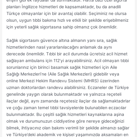
erişim gibi ek faydalar da sunmaktadır. Hatta bazı özel sigorta
planları İngilizce hizmetleri de kapsamaktadır, bu da anadili
Türkçe olmayanlar için bir avantaj olabilir. Seçiminiz ne olursa
olsun, uygun tıbbi bakıma hızlı ve etkili bir şekilde erişebilmeniz
için yeterli sağlık sigortasına sahip olmanız çok önemlidir.
Sağlık sigortasını güvence altına almanın yanı sıra, sağlık
hizmetlerinden nasıl yararlanılacağını anlamak da aynı
derecede önemlidir. Tıbbi bir acil durumda ücretsiz acil hizmet
sağlayan ambulans için 112’yi arayabilirsiniz. Acil olmayan tıbbi
sorunlarınız için birinci basamak sağlık hizmetleri için Aile
Sağlığı Merkezleri’ne (Aile Sağlık Merkezleri) gidebilir veya
online Merkezi Hekim Randevu Sistemi (MHRS) üzerinden
uzman doktorlardan randevu alabilirsiniz. Eczaneler de Türkiye
genelinde yaygın olarak bulunmaktadır ve yalnızca reçeteli
ilaçlar değil, aynı zamanda reçetesiz ilaçlar da sağlamaktadırlar
ve çoğu zaman temel tıbbi tavsiyelerde bulunabilen eczacılar
bulunmaktadır. Bu çeşitli sağlık hizmetleri kaynaklarına aşina
olmak ve durumunuzun ciddiyetine göre nereye gideceğinizi
bilmek, ihtiyacınız olan bakımı verimli bir şekilde almanızı sağlar
ve Türkiye’deki akademik ve kişisel yaşamınızda aksamaları en