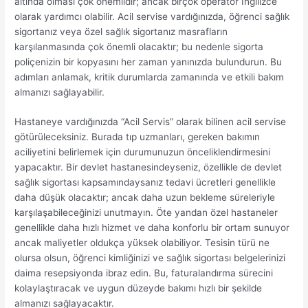
altında olması çok önemlidir; ancak birçok operatör İngilizce
olarak yardımcı olabilir. Acil servise vardığınızda, öğrenci sağlık
sigortanız veya özel sağlık sigortanız masrafların
karşılanmasında çok önemli olacaktır; bu nedenle sigorta
poliçenizin bir kopyasını her zaman yanınızda bulundurun. Bu
adımları anlamak, kritik durumlarda zamanında ve etkili bakım
almanızı sağlayabilir.
Hastaneye vardığınızda “Acil Servis” olarak bilinen acil servise
götürüleceksiniz. Burada tıp uzmanları, gereken bakımın
aciliyetini belirlemek için durumunuzun önceliklendirmesini
yapacaktır. Bir devlet hastanesindeyseniz, özellikle de devlet
sağlık sigortası kapsamındaysanız tedavi ücretleri genellikle
daha düşük olacaktır; ancak daha uzun bekleme süreleriyle
karşılaşabileceğinizi unutmayın. Öte yandan özel hastaneler
genellikle daha hızlı hizmet ve daha konforlu bir ortam sunuyor
ancak maliyetler oldukça yüksek olabiliyor. Tesisin türü ne
olursa olsun, öğrenci kimliğinizi ve sağlık sigortası belgelerinizi
daima resepsiyonda ibraz edin. Bu, faturalandırma sürecini
kolaylaştıracak ve uygun düzeyde bakımı hızlı bir şekilde
almanızı sağlayacaktır.