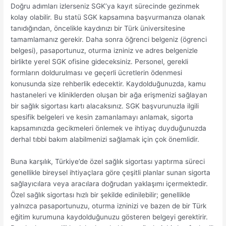
Doğru adımları izlerseniz SGK’ya kayıt sürecinde gezinmek
kolay olabilir. Bu statü SGK kapsamına başvurmanıza olanak
tanıdığından, öncelikle kaydınızı bir Türk üniversitesine
tamamlamanız gerekir. Daha sonra öğrenci belgeniz (ögrenci
belgesi), pasaportunuz, oturma izniniz ve adres belgenizle
birlikte yerel SGK ofisine gideceksiniz. Personel, gerekli
formların doldurulması ve geçerli ücretlerin ödenmesi
konusunda size rehberlik edecektir. Kaydolduğunuzda, kamu
hastaneleri ve kliniklerden oluşan bir ağa erişmenizi sağlayan
bir sağlık sigortası kartı alacaksınız. SGK başvurunuzla ilgili
spesifik belgeleri ve kesin zamanlamayı anlamak, sigorta
kapsamınızda gecikmeleri önlemek ve ihtiyaç duyduğunuzda
derhal tıbbi bakım alabilmenizi sağlamak için çok önemlidir.
Buna karşılık, Türkiye’de özel sağlık sigortası yaptırma süreci
genellikle bireysel ihtiyaçlara göre çeşitli planlar sunan sigorta
sağlayıcılara veya aracılara doğrudan yaklaşımı içermektedir.
Özel sağlık sigortası hızlı bir şekilde edinilebilir; genellikle
yalnızca pasaportunuzu, oturma izninizi ve bazen de bir Türk
eğitim kurumuna kaydolduğunuzu gösteren belgeyi gerektirir.