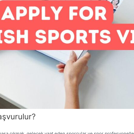
aşvurulur?
başa çıkmak, gelecek vaat eden sporcular ve spor profesyonelleri 