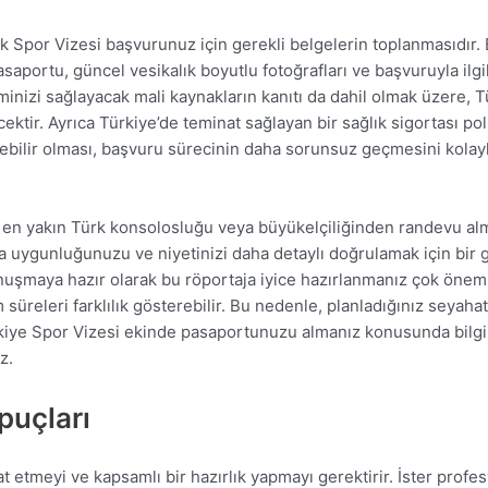
 Spor Vizesi başvurunuz için gerekli belgelerin toplanmasıdır.
pasaportu, güncel vesikalık boyutlu fotoğrafları ve başvuruyla ilgi
nizi sağlayacak mali kaynakların kanıtı da dahil olmak üzere, Tür
ktir. Ayrıca Türkiye’de teminat sağlayan bir sağlık sigortası pol
ilebilir olması, başvuru sürecinin daha sorunsuz geçmesini kola
m, en yakın Türk konsolosluğu veya büyükelçiliğinden randevu al
ca uygunluğunuzu ve niyetinizi daha detaylı doğrulamak için bir 
 konuşmaya hazır olarak bu röportaja iyice hazırlanmanız çok ön
süreleri farklılık gösterebilir. Bu nedenle, planladığınız seya
ürkiye Spor Vizesi ekinde pasaportunuzu almanız konusunda bilgi
z.
İpuçları
kat etmeyi ve kapsamlı bir hazırlık yapmayı gerektirir. İster pro