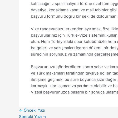
katılacağınız spor faaliyeti türüne özel tüm uy
davetiye, konaklama kanıtı ve mali tablolar gibi
başvuru formunu doğru bir şekilde doldurmanız 
Vize randevunuzu erkenden ayırtmak, özellikle 
başvurularınız için Türk e-Vize sistemini kulla
olun. Hem Türkiye’deki spor kulübünüzle hem de
belgeleri ve yazışmaları içeren düzenli bir dosy
sürecinin sorunsuz ve zamanında gerçekleşmes
Başvurunuzu gönderdikten sonra sabır ve kararl
ve Türk makamları tarafından tavsiye edilen taki
iletişime geçmek, bu süre boyunca size değerl
karmaşıklıkları aşmanıza yardımcı olabilir ve ba
Vizesi başvurunuzda başarılı bir sonuca ulaşman
←
Önceki Yazı
Sonraki Yazı
→