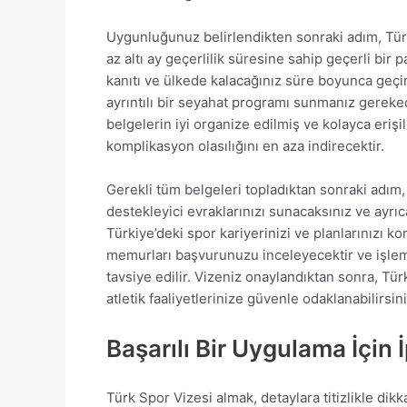
Uygunluğunuz belirlendikten sonraki adım, Türk
az altı ay geçerlilik süresine sahip geçerli bir 
kanıtı ve ülkede kalacağınız süre boyunca geçimi
ayrıntılı bir seyahat programı sunmanız gerekece
belgelerin iyi organize edilmiş ve kolayca eriş
komplikasyon olasılığını en aza indirecektir.
Gerekli tüm belgeleri topladıktan sonraki adı
destekleyici evraklarınızı sunacaksınız ve ayrı
Türkiye’deki spor kariyerinizi ve planlarınızı
memurları başvurunuzu inceleyecektir ve işlem 
tavsiye edilir. Vizeniz onaylandıktan sonra, T
atletik faaliyetlerinize güvenle odaklanabilirsini
Başarılı Bir Uygulama İçin 
Türk Spor Vizesi almak, detaylara titizlikle dik