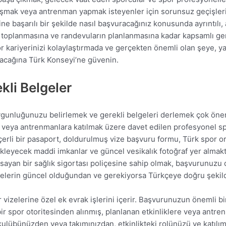
ışmak veya antrenman yapmak isteyenler için sorunsuz geçişleri
ne başarılı bir şekilde nasıl başvuracağınız konusunda ayrıntılı,
n toplanmasına ve randevuların planlanmasına kadar kapsamlı gen
r kariyerinizi kolaylaştırmada ve gerçekten önemli olan şeye, ya
lacağına Türk Konseyi’ne güvenin.
kli Belgeler
gunluğunuzu belirlemek ve gerekli belgeleri derlemek çok önem
ra veya antrenmanlara katılmak üzere davet edilen profesyonel sp
geçerli bir pasaport, doldurulmuş vize başvuru formu, Türk spor
eyecek maddi imkanlar ve güncel vesikalık fotoğraf yer almaktadır.
ayan bir sağlık sigortası poliçesine sahip olmak, başvurunuzu 
elerin güncel olduğundan ve gerekiyorsa Türkçeye doğru şekild
r vizelerine özel ek evrak işlerini içerir. Başvurunuzun önemli b
ir spor otoritesinden alınmış, planlanan etkinliklere veya antren
 kulübünüzden veya takımınızdan, etkinlikteki rolünüzü ve katılı