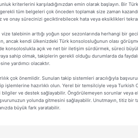
gunluk kriterlerini karşıladığınızdan emin olarak başlayın. Bir 
 gerekli tüm belgeleri çok önceden toplamak size zaman kazandırab
ve onay sürecinizi geciktirebilecek hata veya eksiklikleri tekra
vize talebinin arttığı yoğun spor sezonlarında herhangi bir geci
nın, ancak kendi ülkenizdeki Türk konsolosluğunun olası görüşmel
 konsoloslukla açık ve net bir iletişim sürdürmek, süreci büyük
aya sahip olmak, takiplerin gerekli olduğu durumlarda da faydalı 
ine yardımcı olacaktır.
ılık çok önemlidir. Sunulan takip sistemleri aracılığıyla başvu
p işlemlerine hazırlıklı olun. Yerel bir temsilciyle veya Turkish 
i bilgiler ve destek sağlayabilir. Öngörülemeyen sorunlar veya
şvurunuzun yolunda gitmesini sağlayabilir. Unutmayın, titiz bir ta
ızda büyük fark yaratabilir.