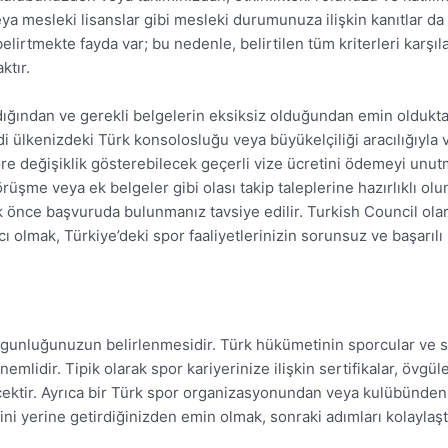
r veya mesleki lisanslar gibi mesleki durumunuza ilişkin kanıtlar d
belirtmekte fayda var; bu nedenle, belirtilen tüm kriterleri kar
ktır.
andığından ve gerekli belgelerin eksiksiz olduğundan emin old
 ülkenizdeki Türk konsolosluğu veya büyükelçiliği aracılığıyla v
öre değişiklik gösterebilecek geçerli vize ücretini ödemeyi un
me veya ek belgeler gibi olası takip taleplerine hazırlıklı olun.
k önce başvuruda bulunmanız tavsiye edilir. Turkish Council ol
ı olmak, Türkiye’deki spor faaliyetlerinizin sorunsuz ve başarılı
ygunluğunuzun belirlenmesidir. Türk hükümetinin sporcular ve sp
önemlidir. Tipik olarak spor kariyerinize ilişkin sertifikalar, öv
kecektir. Ayrıca bir Türk spor organizasyonundan veya kulübün
erini yerine getirdiğinizden emin olmak, sonraki adımları kolayl