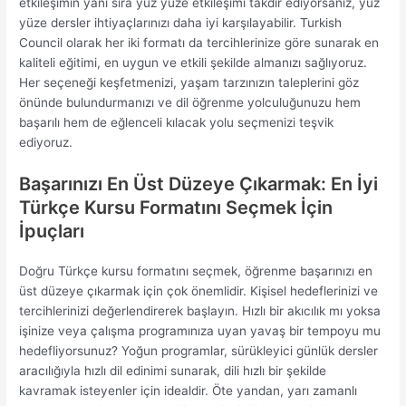
etkileşimin yanı sıra yüz yüze etkileşimi takdir ediyorsanız, yüz
yüze dersler ihtiyaçlarınızı daha iyi karşılayabilir. Turkish
Council olarak her iki formatı da tercihlerinize göre sunarak en
kaliteli eğitimi, en uygun ve etkili şekilde almanızı sağlıyoruz.
Her seçeneği keşfetmenizi, yaşam tarzınızın taleplerini göz
önünde bulundurmanızı ve dil öğrenme yolculuğunuzu hem
başarılı hem de eğlenceli kılacak yolu seçmenizi teşvik
ediyoruz.
Başarınızı En Üst Düzeye Çıkarmak: En İyi
Türkçe Kursu Formatını Seçmek İçin
İpuçları
Doğru Türkçe kursu formatını seçmek, öğrenme başarınızı en
üst düzeye çıkarmak için çok önemlidir. Kişisel hedeflerinizi ve
tercihlerinizi değerlendirerek başlayın. Hızlı bir akıcılık mı yoksa
işinize veya çalışma programınıza uyan yavaş bir tempoyu mu
hedefliyorsunuz? Yoğun programlar, sürükleyici günlük dersler
aracılığıyla hızlı dil edinimi sunarak, dili hızlı bir şekilde
kavramak isteyenler için idealdir. Öte yandan, yarı zamanlı