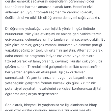
dersler esneklik sağlayarak öğrencilerin öğrenmeyi diğer
taahhütlerle harmanlamasına olanak tanır. Hedeflerinizi
anlamak, en uygun formatı seçmenize yardımcı olacak,
ödüllendirici ve etkili bir dil öğrenme deneyimi sağlayacaktır.
Dil öğrenme yolculuğunuzun lojistik yönlerini göz önünde
bulundurun. Yüz yüze etkileşimi ve anında geri bildirimi tercih
ediyorsanız, geleneksel sınıf ortamları en iyi seçenek olabilir. Bu
yüz yüze dersler, gerçek zamanlı konuşma ve dinleme pratiği
yapabileceğiniz bir topluluk ortamını geliştirir. Alternatif olarak,
daha esnek bir programa ihtiyacınız varsa veya derslere
fiziksel olarak katılamıyorsanız, çevrimiçi kurslar çok yönlü bir
çözüm sunar. Teknolojideki gelişmelerle birlikte sanal sınıflar,
her yerden erişilebilen etkileşimli, ilgi çekici dersler
sunmaktadır. Yaşam tarzınıza en uygun ve başarılı olma
yeteneğinizi geliştiren formatı bulmak için günlük rutininizi,
potansiyel seyahat mesafelerini ve kişisel konforunuzu dijital
öğrenme araçlarıyla değerlendirin.
Son olarak, bireysel ihtiyaçlarınıza ve ilgi alanlarınıza hitap
eden özel kurslar düşünün. Amacınız Türkçeyi mesleki