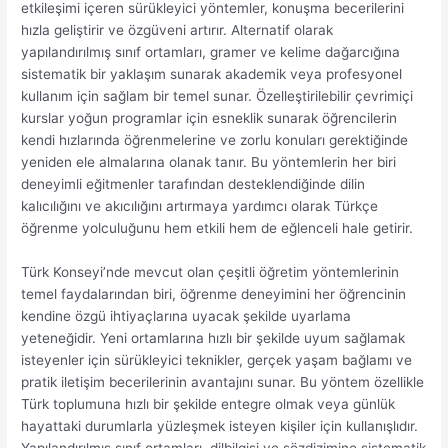
etkileşimi içeren sürükleyici yöntemler, konuşma becerilerini
hızla geliştirir ve özgüveni artırır. Alternatif olarak
yapılandırılmış sınıf ortamları, gramer ve kelime dağarcığına
sistematik bir yaklaşım sunarak akademik veya profesyonel
kullanım için sağlam bir temel sunar. Özelleştirilebilir çevrimiçi
kurslar yoğun programlar için esneklik sunarak öğrencilerin
kendi hızlarında öğrenmelerine ve zorlu konuları gerektiğinde
yeniden ele almalarına olanak tanır. Bu yöntemlerin her biri
deneyimli eğitmenler tarafından desteklendiğinde dilin
kalıcılığını ve akıcılığını artırmaya yardımcı olarak Türkçe
öğrenme yolculuğunu hem etkili hem de eğlenceli hale getirir.
Türk Konseyi’nde mevcut olan çeşitli öğretim yöntemlerinin
temel faydalarından biri, öğrenme deneyimini her öğrencinin
kendine özgü ihtiyaçlarına uyacak şekilde uyarlama
yeteneğidir. Yeni ortamlarına hızlı bir şekilde uyum sağlamak
isteyenler için sürükleyici teknikler, gerçek yaşam bağlamı ve
pratik iletişim becerilerinin avantajını sunar. Bu yöntem özellikle
Türk toplumuna hızlı bir şekilde entegre olmak veya günlük
hayattaki durumlarla yüzleşmek isteyen kişiler için kullanışlıdır.
Yapılandırılmış sınıf ortamları, dilbilgisi ve sözdizimine sistematik