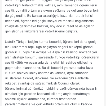
daha hızlı geliştirirler. Bu uygulamalı yaklaşım yalnızca dil
yeterliliğini hızlandırmakla kalmaz, aynı zamanda öğrencilerin
çeşitli, çok dilli ortamlara uyum sağlama ve gelişme becerilerini
de güçlendirir. Bu kurslar aracılığıyla kazanılan pratik iletişim
becerileri, öğrencileri çeşitli sosyal ve mesleki bağlamlarda
kolaylıkla gezinmeye hazırlar, böylece küresel bakış açılarını
genişletir ve kültürlerarası yeterliliklerini geliştirir.
Üstelik Türkçe iletişim kurma becerisi, öğrencileri daha geniş
bir uluslararası topluluğa bağlayan değerli bir köprü görevi
görebilir. Türkiye’nin Avrupa ve Asya’nın kesiştiği noktada yer
alan stratejik konumu sayesinde Türkçe yeterliliği, öğrencilerin
çeşitli kültür ve pazarlarla daha etkili bir şekilde etkileşime
geçmesine olanak tanır. Bu dil becerisi yalnızca daha fazla
kültürel anlayışı kolaylaştırmakla kalmaz, aynı zamanda
uluslararası ticaret, diplomasi ve akademi gibi alanlarda
rekabet avantajı da sağlar. Turkish Council olarak
öğrencilerimizi günümüzün birbirine bağlı dünyasında başarılı
olmaları için gereken kapsamlı dil araçlarıyla donatmaya,
anlamlı ilişkiler kurmalarına, küresel fırsatlardan
yararlanmalarına ve çok kültürlü ortamlara olumlu katkıda