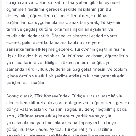
çalışmaları ve toplumsal katılım faaliyetleri gibi deneyimsel
öğrenme fırsatlarını içerecek şekilde hazırlanmıştır. Bu
deneyimler, öğrencilerin dil becerilerini gerçek dünya
bağlamlarında uygulamalarına olanak tanıyarak, Türkiye’nin
tarihi ve çağdaş kültürel ortamına ilişkin anlayışlarını ve
takdirlerini derinleştirir. Öğrenciler simgesel yerleri ziyaret
ederek, geleneksel kutlamalara katılarak ve yerel
zanaatkârlarla etkileşime geçerek, Türkiye’nin çeşitli mirasına
ilişkin ilk elden bilgi edinirler. Bu bütünsel yaklaşım, öğrencilerin
yalnızca kelime ve dilbilgisini özümsemesini değil, aynı
zamanda Türk kültürüyle derin bir bağ geliştirmesini ve toplum
içinde özgün ve etkili bir şekilde etkileşim kurma yeteneklerini
geliştirmesini sağlar.
Sonuç olarak, Türk Konseyi’ndeki Türkçe kursları aracılığıyla
elde edilen kültürel anlayış ve entegrasyon, öğrencilerin gerçek
dünya vatandaşları olmalarını sağlar. Bu zenginleştirilmiş bakış
açısı, kültürler arası etkileşimlere duyarlılık ve saygıyla
yaklaşmalarına yardımcı olarak daha kapsayıcı bir dünya
görüşünü teşvik eder. Ayrıca, Türkçe iletişim kurabilme
becerisi, uluslararası işbirliklerine, akademik araştırmalara ve