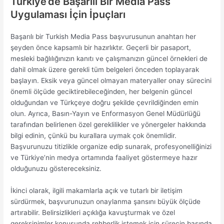
Türkiye’de Başarılı Bir Media Pass
Uygulaması İçin İpuçları
Başarılı bir Turkish Media Pass başvurusunun anahtarı her
şeyden önce kapsamlı bir hazırlıktır. Geçerli bir pasaport,
mesleki bağlılığınızın kanıtı ve çalışmanızın güncel örnekleri de
dahil olmak üzere gerekli tüm belgeleri önceden toplayarak
başlayın. Eksik veya güncel olmayan materyaller onay sürecini
önemli ölçüde geciktirebileceğinden, her belgenin güncel
olduğundan ve Türkçeye doğru şekilde çevrildiğinden emin
olun. Ayrıca, Basın-Yayın ve Enformasyon Genel Müdürlüğü
tarafından belirlenen özel gereklilikler ve yönergeler hakkında
bilgi edinin, çünkü bu kurallara uymak çok önemlidir.
Başvurunuzu titizlikle organize edip sunarak, profesyonelliğinizi
ve Türkiye’nin medya ortamında faaliyet göstermeye hazır
olduğunuzu göstereceksiniz.
İkinci olarak, ilgili makamlarla açık ve tutarlı bir iletişim
sürdürmek, başvurunuzun onaylanma şansını büyük ölçüde
artırabilir. Belirsizlikleri açıklığa kavuşturmak ve özel
gereksinimler konusunda rehberlik istemek için sürecin başında