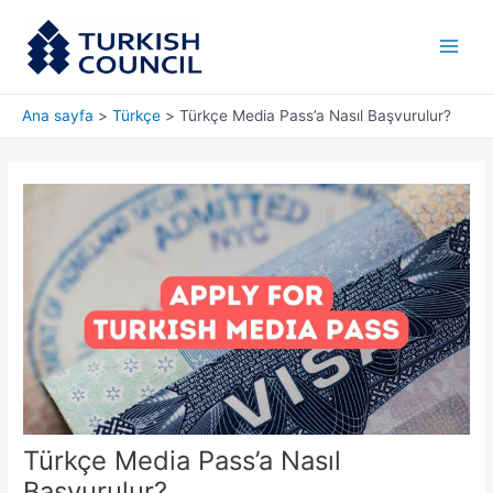
İçeriğe
Main
atla
Men
Ana sayfa
Türkçe
Türkçe Media Pass’a Nasıl Başvurulur?
Türkçe Media Pass’a Nasıl
Başvurulur?