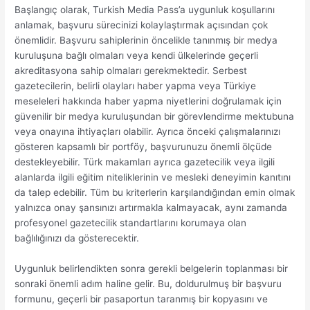
Başlangıç ​​olarak, Turkish Media Pass’a uygunluk koşullarını
anlamak, başvuru sürecinizi kolaylaştırmak açısından çok
önemlidir. Başvuru sahiplerinin öncelikle tanınmış bir medya
kuruluşuna bağlı olmaları veya kendi ülkelerinde geçerli
akreditasyona sahip olmaları gerekmektedir. Serbest
gazetecilerin, belirli olayları haber yapma veya Türkiye
meseleleri hakkında haber yapma niyetlerini doğrulamak için
güvenilir bir medya kuruluşundan bir görevlendirme mektubuna
veya onayına ihtiyaçları olabilir. Ayrıca önceki çalışmalarınızı
gösteren kapsamlı bir portföy, başvurunuzu önemli ölçüde
destekleyebilir. Türk makamları ayrıca gazetecilik veya ilgili
alanlarda ilgili eğitim niteliklerinin ve mesleki deneyimin kanıtını
da talep edebilir. Tüm bu kriterlerin karşılandığından emin olmak
yalnızca onay şansınızı artırmakla kalmayacak, aynı zamanda
profesyonel gazetecilik standartlarını korumaya olan
bağlılığınızı da gösterecektir.
Uygunluk belirlendikten sonra gerekli belgelerin toplanması bir
sonraki önemli adım haline gelir. Bu, doldurulmuş bir başvuru
formunu, geçerli bir pasaportun taranmış bir kopyasını ve