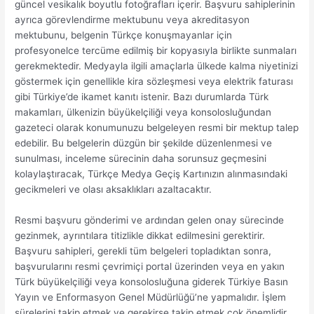
güncel vesikalık boyutlu fotoğrafları içerir. Başvuru sahiplerinin
ayrıca görevlendirme mektubunu veya akreditasyon
mektubunu, belgenin Türkçe konuşmayanlar için
profesyonelce tercüme edilmiş bir kopyasıyla birlikte sunmaları
gerekmektedir. Medyayla ilgili amaçlarla ülkede kalma niyetinizi
göstermek için genellikle kira sözleşmesi veya elektrik faturası
gibi Türkiye’de ikamet kanıtı istenir. Bazı durumlarda Türk
makamları, ülkenizin büyükelçiliği veya konsolosluğundan
gazeteci olarak konumunuzu belgeleyen resmi bir mektup talep
edebilir. Bu belgelerin düzgün bir şekilde düzenlenmesi ve
sunulması, inceleme sürecinin daha sorunsuz geçmesini
kolaylaştıracak, Türkçe Medya Geçiş Kartınızın alınmasındaki
gecikmeleri ve olası aksaklıkları azaltacaktır.
Resmi başvuru gönderimi ve ardından gelen onay sürecinde
gezinmek, ayrıntılara titizlikle dikkat edilmesini gerektirir.
Başvuru sahipleri, gerekli tüm belgeleri topladıktan sonra,
başvurularını resmi çevrimiçi portal üzerinden veya en yakın
Türk büyükelçiliği veya konsolosluğuna giderek Türkiye Basın
Yayın ve Enformasyon Genel Müdürlüğü’ne yapmalıdır. İşlem
sürelerini takip etmek ve gerekirse takip etmek çok önemlidir