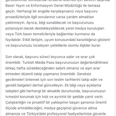
Basın Yayın ve Enformasyon Genel Müdürlüğü ile temasa
geçin. Herhangi bir engelle karşılaşırsanız veya başvuru
prosedürleriyle ilgili sorularınız varsa yardım almaktan
çekinmeyin. Ayrıca, bilgi sunabilecek ve başvurunuzu
potansiyel olarak destekleyebilecek yerel medya kuruluşları
veya Türk basın temsilcileriyle bağlantılar kurmanız da
faydalıdır. Etkili iletişim, uyum konusundaki kararlılığınızı gösterir
ve başvurunuzu inceleyen yetkililerle olumlu ilişkiler kurar.
Son olarak, başvuru süreci boyunca sabır ve ısrar çok
önemlidir. Turkish Media Pass başvurunuzun değerlendirilmesi
birkaç hafta sürebileceğinden sabırlı olmanız ve aşırı ısrar
etmeden düzenli takip yapmanız önemlidir. Gereksiz
gecikmeleri önlemek için son teslim tarihlerini takip edin ve
gerekli belgeleri derhal güncelleyin. Ek bilgi veya açıklama
talepleri gibi herhangi bir aksaklık durumunda, başvurunuzun
ivmesini korumak için hızlı ve ayrıntılı bir şekilde yanıt verin.
Çalışkanlığın ve proaktif bir yaklaşımın başarı şansınızı önemli
ölçüde artırabileceğini, medya geçişinizi güvence altına
almanıza ve Türkiye’deki profesyonel faaliyetlerinize güvenle