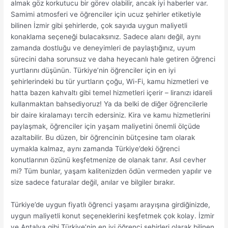
almak göz korkutucu bir görev olabilir, ancak iyi haberler var.
Samimi atmosferi ve öğrenciler için ucuz şehirler etiketiyle
bilinen İzmir gibi şehirlerde, çok sayıda uygun maliyetli
konaklama seçeneği bulacaksınız. Sadece alanı değil, aynı
zamanda dostluğu ve deneyimleri de paylaştığınız, uyum
sürecini daha sorunsuz ve daha heyecanlı hale getiren öğrenci
yurtlarını düşünün. Türkiye’nin öğrenciler için en iyi
şehirlerindeki bu tür yurtların çoğu, Wi-Fi, kamu hizmetleri ve
hatta bazen kahvaltı gibi temel hizmetleri içerir – liranızı idareli
kullanmaktan bahsediyoruz! Ya da belki de diğer öğrencilerle
bir daire kiralamayı tercih edersiniz. Kira ve kamu hizmetlerini
paylaşmak, öğrenciler için yaşam maliyetini önemli ölçüde
azaltabilir. Bu düzen, bir öğrencinin bütçesine tam olarak
uymakla kalmaz, aynı zamanda Türkiye’deki öğrenci
konutlarının özünü keşfetmenize de olanak tanır. Asıl cevher
mi? Tüm bunlar, yaşam kalitenizden ödün vermeden yapılır ve
size sadece faturalar değil, anılar ve bilgiler bırakır.
Türkiye’de uygun fiyatlı öğrenci yaşamı arayışına girdiğinizde,
uygun maliyetli konut seçeneklerini keşfetmek çok kolay. İzmir
ve Antalya gibi Türkiye’nin en iyi öğrenci şehirleri olarak bilinen