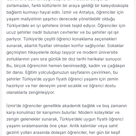
zorlamadan, farklı kültürlerin bir araya geldiği bir kaleydoskopla
bağlantı kurmayı hayal edin. İzmir ve Antalya, öğrenciler için
yaşam maliyetinin şaşırtıcı derecede yönetilebilir olduğu
Türkiye’deki en iyi şehirlere örnek teşkil ediyor. Öğrenciler için
ucuz şehirler nadir bulunan cevherler ve bu şehirler ışıl ışıl
parlıyor. Türkiye’de çeşitli öğrenci konaklama seçenekleri
sunarak, abartılı fiyatlar olmadan konfor sağlıyorlar. Sokaklar
geçmişten hikayelerle dolup taşıyor ve modern üniversite
zorluklarının yanı sıra günlük bir doz tarihi harikalar sunuyor.
Bu, birçok öğrencinin hemen benimsediği, kadim ve çağdaşın
bir dansı. Eğitim yolculuğunuzun sayfalarını çevirirken, bu
şehirler Türkiye’de uygun fiyatlı öğrenci yaşamı için zemin
hazırlıyor ve her deneyim yerel sıcaklık ve öğrenci dostu
olanaklarla zenginleşiyor.
İzmir’de öğrenciler genellikle akademik bağlılık ve boş zamanın
karşı konulmaz bir karışımını bulurlar. Modern kolaylıklar ve
zengin gelenekler sunarak, Türkiye’deki uygun fiyatlı öğrenci
yaşamı sıralamasında öne çıkar. Antik kalıntılar veya sahil
gezinti yolları arasında dolaşan öğrenciler, her gün bir keşif