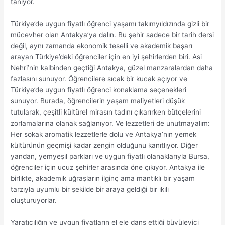
tanıyor.
Türkiye’de uygun fiyatlı öğrenci yaşamı takımyıldızında gizli bir
mücevher olan Antakya’ya dalın. Bu şehir sadece bir tarih dersi
değil, aynı zamanda ekonomik teselli ve akademik başarı
arayan Türkiye’deki öğrenciler için en iyi şehirlerden biri. Asi
Nehri’nin kalbinden geçtiği Antakya, güzel manzaralardan daha
fazlasını sunuyor. Öğrencilere sıcak bir kucak açıyor ve
Türkiye’de uygun fiyatlı öğrenci konaklama seçenekleri
sunuyor. Burada, öğrencilerin yaşam maliyetleri düşük
tutularak, çeşitli kültürel mirasın tadını çıkarırken bütçelerini
zorlamalarına olanak sağlanıyor. Ve lezzetleri de unutmayalım:
Her sokak aromatik lezzetlerle dolu ve Antakya’nın yemek
kültürünün geçmişi kadar zengin olduğunu kanıtlıyor. Diğer
yandan, yemyeşil parkları ve uygun fiyatlı olanaklarıyla Bursa,
öğrenciler için ucuz şehirler arasında öne çıkıyor. Antakya ile
birlikte, akademik uğraşların ilginç ama mantıklı bir yaşam
tarzıyla uyumlu bir şekilde bir araya geldiği bir ikili
oluşturuyorlar.
Yaratıcılığın ve uygun fiyatların el ele dans ettiği büyüleyici