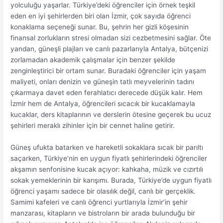
yolculuğu yaşarlar. Türkiye’deki öğrenciler için örnek teşkil
eden en iyi şehirlerden biri olan İzmir, çok sayıda öğrenci
konaklama seçeneği sunar. Bu, şehrin her gizli köşesinin
finansal zorlukların stresi olmadan sizi cezbetmesini sağlar. Öte
yandan, güneşli plajları ve canlı pazarlarıyla Antalya, bütçenizi
zorlamadan akademik çalışmalar için benzer şekilde
zenginleştirici bir ortam sunar. Buradaki öğrenciler için yaşam
maliyeti, onları denizin ve güneşin tatlı meyvelerinin tadını
çıkarmaya davet eden ferahlatıcı derecede düşük kalır. Hem
İzmir hem de Antalya, öğrencileri sıcacık bir kucaklamayla
kucaklar, ders kitaplarının ve derslerin ötesine geçerek bu ucuz
şehirleri meraklı zihinler için bir cennet haline getirir.
Güneş ufukta batarken ve hareketli sokaklara sıcak bir parıltı
saçarken, Türkiye’nin en uygun fiyatlı şehirlerindeki öğrenciler
akşamın senfonisine kucak açıyor: kahkaha, müzik ve cızırtılı
sokak yemeklerinin bir karışımı. Burada, Türkiye’de uygun fiyatlı
öğrenci yaşamı sadece bir olasılık değil, canlı bir gerçeklik.
Samimi kafeleri ve canlı öğrenci yurtlarıyla İzmir’in şehir
manzarası, kitapların ve bistroların bir arada bulunduğu bir