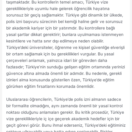
taşımaktadır. Bu kontrollerin temel amacı, Türkiye vize
gereklilikleriyle uyumlu hale gelerek öğrencilik hayatına
sorunsuz bir geçiş sağlamaktır. Türkiye gibi dinamik bir ülkede,
polis izni başvuru sürecinin bel kemiği haline gelir ve sorunsuz
bir akademik kariyer için bir yatırımdır. Bu kontrollere bağlı
yasal şartlar dikkat gerektirir; bunlara uyulmaması istenmeyen
kesintilere ve hatta sınır dışı edilmeye neden olabilir.
Türkiye’deki üniversiteler, öğrenme ve kişisel güvenliğe elverişli
bir ortam sağlamak için bu gereklilikleri vurgular. Bu yasal
çerçeveleri anlamak, yalnızca idari bir görevden daha
fazlasıdır; Türkiye’nin sunduğu gelişen eğitim ortamında yerinizi
güvence altına almada önemli bir adımdır. Bu nedenle, gerekli
izinleri alma konusunda gösterilen özen, Türkiye’de eğitim
görürken eğitim fırsatlarını korumada önemlidir.
Uluslararası öğrencilerin, Türkiye’de polis izni almanın sadece
bir formalite olmadığını, aynı zamanda önemli bir yasal kontrol
noktası olduğunu anlamaları gerekir. Bu kritik prosedür, Türkiye
vize gereklilikleriyle iç içe geçerek akademik hedefler için bir
geçit görevi görür. Bunu ihmal ederseniz, Türkiye’deki eğitiminiz
sekteye uğrayabilir veya hatta erken sonlanabilir. Riskler