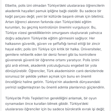
Elbette, polis izni olmadan Türkiye’deki uluslararası öğrencilerin
akademik hayalleri pamuk ipliğine bağlı olabilir. Bu sadece bir
kağıt parçası değil; yeni bir kültürde başarılı olmak için biletiniz.
Artan öğrenci akınının farkında olan Türkiye’deki eğitim
kurumları, bu geçmiş kontrolünün önemini vurguluyor. Bu,
Türkiye vizesi gerekliliklerinin omurgasını oluşturarak yalnızca
doğru adayların Türkiye’de eğitim görmesini sağlıyor. Her
halkasının güvenlik, güven ve şeffaflığı temsil ettiği bir zincir
hayal edin; polis izni Türkiye için kritik bir halka. Üniversiteler,
gemilere rehberlik eden bir deniz feneri gibi bu kontrollere
güvenerek güvenli bir öğrenme ortamı yaratıyor. Polis iznini
göz ardı etmek, akademik yolculuğunuzu engebeli bir yola
dönüştürebilir. Öğrenciler, Türk akademisinin canlı denizlerinde
sorunsuz bir şekilde yelken açmak için bunu en önemli
önceliğiniz haline getirin. Türkiye’nin akademik dünyasındaki
yerinizi sağlamlaştıran bu önemli adımla planlarınızı güçlendirin.
Türkiye’de Polis Teşkilatı’nın gerekliliğini anlamak, bir oyun
oynamadan önce kuralları bilmek gibidir. Türkiye’deki
uluslararası öğrenciler için bu sadece bürokratik evrak işi değil;