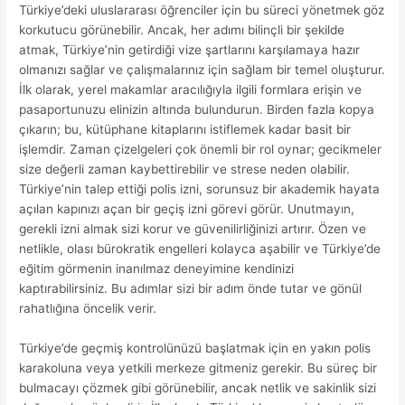
Türkiye’deki uluslararası öğrenciler için bu süreci yönetmek göz
korkutucu görünebilir. Ancak, her adımı bilinçli bir şekilde
atmak, Türkiye’nin getirdiği vize şartlarını karşılamaya hazır
olmanızı sağlar ve çalışmalarınız için sağlam bir temel oluşturur.
İlk olarak, yerel makamlar aracılığıyla ilgili formlara erişin ve
pasaportunuzu elinizin altında bulundurun. Birden fazla kopya
çıkarın; bu, kütüphane kitaplarını istiflemek kadar basit bir
işlemdir. Zaman çizelgeleri çok önemli bir rol oynar; gecikmeler
size değerli zaman kaybettirebilir ve strese neden olabilir.
Türkiye’nin talep ettiği polis izni, sorunsuz bir akademik hayata
açılan kapınızı açan bir geçiş izni görevi görür. Unutmayın,
gerekli izni almak sizi korur ve güvenilirliğinizi artırır. Özen ve
netlikle, olası bürokratik engelleri kolayca aşabilir ve Türkiye’de
eğitim görmenin inanılmaz deneyimine kendinizi
kaptırabilirsiniz. Bu adımlar sizi bir adım önde tutar ve gönül
rahatlığına öncelik verir.
Türkiye’de geçmiş kontrolünüzü başlatmak için en yakın polis
karakoluna veya yetkili merkeze gitmeniz gerekir. Bu süreç bir
bulmacayı çözmek gibi görünebilir, ancak netlik ve sakinlik sizi