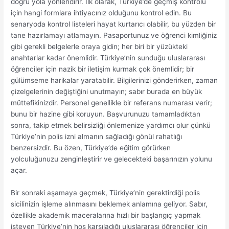
doğru yola yönlendirir. İlk olarak, Türkiye’de geçmiş kontrolü
için hangi formlara ihtiyacınız olduğunu kontrol edin. Bu
senaryoda kontrol listeleri hayat kurtarıcı olabilir, bu yüzden bir
tane hazırlamayı atlamayın. Pasaportunuz ve öğrenci kimliğiniz
gibi gerekli belgelerle oraya gidin; her biri bir yüzükteki
anahtarlar kadar önemlidir. Türkiye’nin sunduğu uluslararası
öğrenciler için nazik bir iletişim kurmak çok önemlidir; bir
gülümseme harikalar yaratabilir. Bilgilerinizi gönderirken, zaman
çizelgelerinin değiştiğini unutmayın; sabır burada en büyük
müttefikinizdir. Personel genellikle bir referans numarası verir;
bunu bir hazine gibi koruyun. Başvurunuzu tamamladıktan
sonra, takip etmek belirsizliği önlemenize yardımcı olur çünkü
Türkiye’nin polis izni almanın sağladığı gönül rahatlığı
benzersizdir. Bu özen, Türkiye’de eğitim görürken
yolculuğunuzu zenginleştirir ve gelecekteki başarınızın yolunu
açar.
Bir sonraki aşamaya geçmek, Türkiye’nin gerektirdiği polis
sicilinizin işleme alınmasını beklemek anlamına geliyor. Sabır,
özellikle akademik maceralarına hızlı bir başlangıç ​​yapmak
isteyen Türkiye’nin hoş karşıladığı uluslararası öğrenciler için