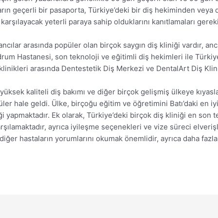
arın geçerli bir pasaporta, Türkiye’deki bir diş hekiminden veya d
karşılayacak yeterli paraya sahip olduklarını kanıtlamaları gereki
ancılar arasında popüler olan birçok saygın diş kliniği vardır, an
Hastanesi, son teknoloji ve eğitimli diş hekimleri ile Türkiye’n
 klinikleri arasında Dentestetik Diş Merkezi ve DentalArt Diş Kli
 yüksek kaliteli diş bakımı ve diğer birçok gelişmiş ülkeye kıya
ler hale geldi. Ülke, birçoğu eğitim ve öğretimini Batı’daki en i
i yapmaktadır. Ek olarak, Türkiye’deki birçok diş kliniği en son te
rşılamaktadır, ayrıca iyileşme seçenekleri ve vize süreci elveriş
e diğer hastaların yorumlarını okumak önemlidir, ayrıca daha fazla