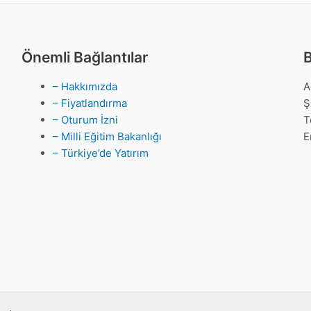
Önemli Bağlantılar
B
– Hakkımızda
A
– Fiyatlandırma
Ş
– Oturum İzni
T
– Milli Eğitim Bakanlığı
E
– Türkiye’de Yatırım