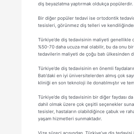
diş beyazlatma yaptırmak oldukça popülerdir.
Bir diğer popüler tedavi ise ortodontik tedavi
tesisleri, görünmez diş telleri ve kendiliğind
Türkiye’de diş tedavisinin maliyeti genellikle
%50-70 daha ucuza mal olabilir, bu da onu birç
tedavilerin maliyeti de çoğu batı ülkesinden 
Türkiye’de diş tedavisinin en önemli faydaları
Batı’daki en iyi üniversitelerden almış çok sa
kliniği en son teknoloji ile donatılmıştır ve te
Türkiye’de diş tedavisinin bir diğer faydası da
dahil olmak üzere çok çeşitli seçenekler suna
tesisler, hastaların olabildiğince çabuk ve rah
yaşam hizmetleri sunmaktadır.
Vize süreci açısından, Türkiye’ye diş tedavisi 