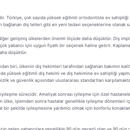
dir. Türkiye, çok sayıda yüksek eğitimli ortodontiste ev sahipliği
en bağlanan diş telleri gibi en yeni tedavi seçeneklerine olanak 
 diğer gelişmiş ülkelerden önemli ölçüde daha düşüktür. Diş impla
ok yabancı için uygun fiyatlı bir seçenek haline getirir. Kaplama
daha düşüktür.
ndan biri, ülkenin diş hekimleri tarafından sağlanan bakımın kalit
yıda yüksek eğitimli diş hekimi ve diş hekimine ev sahipliği yapma
mizlik ve güvenlik açısından uluslararası standartları karşılamakta
 iyileşme sürecidir. Ameliyat sonrası iyileşme için özel hastanel
n ülke, işlemden sonra hastalar genellikle iyileşme dönemleri iç
at bir şekilde iyileşmesine yardımcı olmak için konforlu konaklama
için gelen yabancılara genellikle 90 gün geçerli olan ve 90 gün d