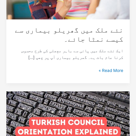
جائے۔
نئے ملک میں گھریلو بیماری سے
کیسے نمٹا جائے۔
ایک نئے ملک میں پانی سے باہر مچھلی کی طرح محسوس
کرنا عام بات ہے۔ گھریلو بیماری آپ پر چھپ […]
Read More »
ترک
کونسل
کا
اورینٹیشن
پروگرام:
اس
میں