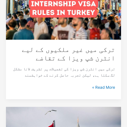
کے
لیے
انٹرن
شپ
ویزا
کے
تقاضے
ترکی میں غیر ملکیوں کے لیے
انٹرن شپ ویزا کے تقاضے
ترکی میں انٹرن شپ ویزا کی تفصیلات پر تشریف لانا مشکل
لگ سکتا ہے، لیکن تجربہ حاصل کرنے کے خواہشمند
Read More »
ترکی
آنے
سے