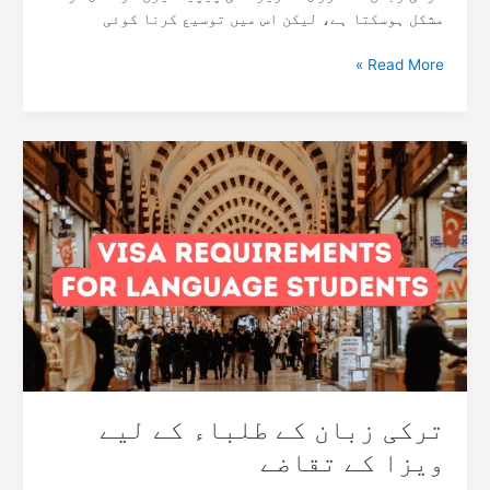
مشکل ہوسکتا ہے، لیکن اس میں توسیع کرنا کوئی
Read More »
ترکی
زبان
کے
طلباء
کے
لیے
ویزا
کے
تقاضے
ترکی زبان کے طلباء کے لیے
ویزا کے تقاضے