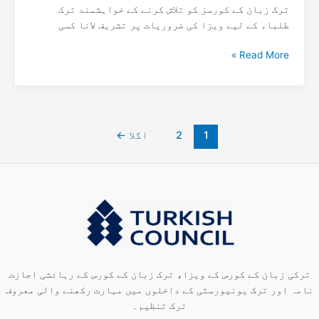
ترک زبان کے کورسز کو تلاش کرنے کے خواہشمند ترک
طلباء کے لیے ویزا کی ضروریات پر تشریف لانا کسی
Read More »
1
2
اگلا
←
ترکی زبان کے کورس کے ویزا، ترک زبان کے کورس کے رہائشی اجازت
نامہ اور ترک یونیورسٹی کے داخلوں میں مہارت رکھنے والی معروف
ترک تنظیم۔