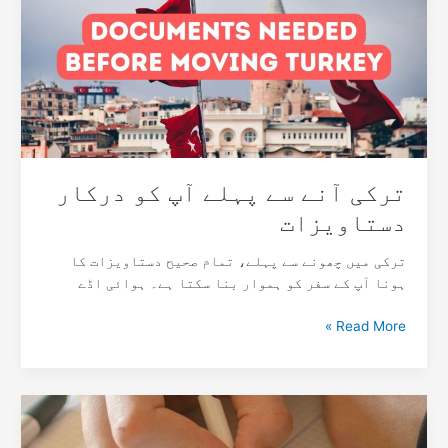
پہلے
آپ
کو
درکار
دستاویزات
ترکی آنے سے پہلے آپ کو درکار
دستاویزات
ترکی میں چھونے سے پہلے، تمام صحیح دستاویزات کا
ہونا آپ کے سفر کو ہموار بنا سکتا ہے۔ ہوائی اڈے
Read More »
ترکی
میں