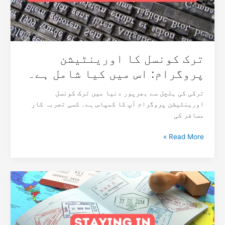
کیا
شامل
ہے۔
ترک کونسل کا اورینٹیشن
پروگرام: اس میں کیا شامل ہے۔
ترکی کی ہلچل سے بھرپور دنیا میں ترک کونسل
اورینٹیشن پروگرام آپ کا کمپاس ہے۔ کسی تجربہ کار
مسافر کی
Read More »
کیا
آپ
گریجویشن
کے
بعد