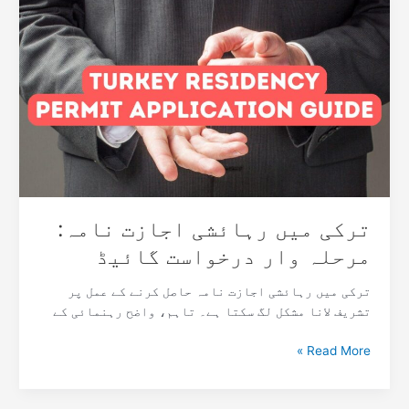
میں
رہائشی
اجازت
نامہ:
مرحلہ
وار
درخواست
گائیڈ
ترکی میں رہائشی اجازت نامہ:
مرحلہ وار درخواست گائیڈ
ترکی میں رہائشی اجازت نامہ حاصل کرنے کے عمل پر
تشریف لانا مشکل لگ سکتا ہے۔ تاہم، واضح رہنمائی کے
Read More »