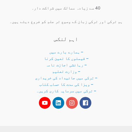
40 سے زیادہ ممالک میں شراکت دار۔
ہم ترکی اور ترکی زبان کے وسیع تر علم کو فروغ دیتے ہیں۔
اہم لنکس
– ہمارے بارے میں
– قیمتوں کا تعین کرنا
– رہائشی اجازت نامہ
– وزارت تعلیم
– ترکی میں جائیداد کی خریداری
– ویزا کی مدت کا حساب کتاب
– ترکی میں سرمایہ کاری کریں۔