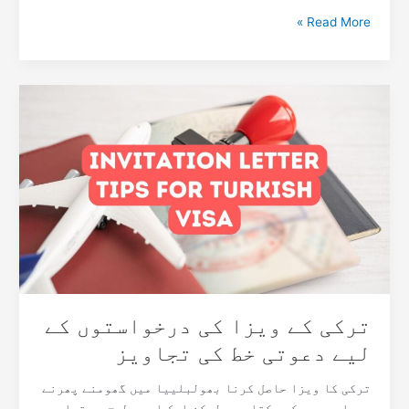
Read More »
ترکی
کے
ویزا
کی
درخواستوں
کے
لیے
دعوتی
خط
کی
تجاویز
ترکی کے ویزا کی درخواستوں کے
لیے دعوتی خط کی تجاویز
ترکی کا ویزا حاصل کرنا بھولبلییا میں گھومنے پھرنے
جیسا محسوس کر سکتا ہے، لیکن ایک اچھی طرح سے تیار