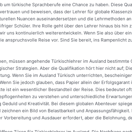
b um türkische Sprachberufe eine Chance zu haben. Diese Quali
rtrauen und beweisen, dass der Lehrer für globale Klassenzimm
ulturellen Nuancen auseinandersetzen und die Lehrmethoden an 
ifriger Schüler. Ihre Rolle geht über den Lehrer hinaus bis hin
wir uns kontinuierlich weiterentwickeln. Wenn Sie also über ei
ie anspruchsvolle Reise vor. Sind Sie bereit, ins Rampenlicht z
nen, müssen angehende Türkischlehrer im Ausland bestimmte Qua
her Strategien. Aber die Qualifikation hört hier nicht auf; Di
tung. Wenn Sie im Ausland Türkisch unterrichten, bescheinigen
. Wenn Sie jedoch glauben, dass Papier allein der Erfolgsgarant
e ist ein wesentlicher Bestandteil der Reise. Dies bedeutet oft
pflogenheiten zu verstehen und unterschiedliche Erwartungen
g Geduld und Kreativität. Bei diesem globalen Abenteuer spie
zeichnen ein Bild von Belastbarkeit und Anpassungsfähigkeit. 
er Vorbereitung und Ausdauer erfordert, aber die Belohnung, d
öffnen Türen für Türkischlehrer im Ausland. Die Nachfrage nac