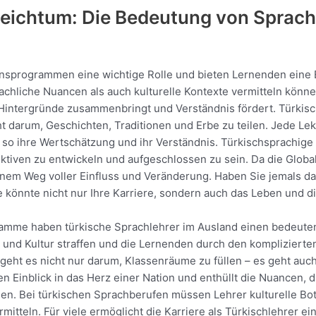
 Reichtum: Die Bedeutung von Sprach
nsprogrammen eine wichtige Rolle und bieten Lernenden eine Ei
hliche Nuancen als auch kulturelle Kontexte vermitteln können, 
Hintergründe zusammenbringt und Verständnis fördert. Türkisch
 darum, Geschichten, Traditionen und Erbe zu teilen. Jede Lekti
t so ihre Wertschätzung und ihr Verständnis. Türkischsprachig
ektiven zu entwickeln und aufgeschlossen zu sein. Da die Gl
u einem Weg voller Einfluss und Veränderung. Haben Sie jemals 
 könnte nicht nur Ihre Karriere, sondern auch das Leben und di
amme haben türkische Sprachlehrer im Ausland einen bedeuten
und Kultur straffen und die Lernenden durch den komplizierten
 geht es nicht nur darum, Klassenräume zu füllen – es geht au
nen Einblick in das Herz einer Nation und enthüllt die Nuancen
chen. Bei türkischen Sprachberufen müssen Lehrer kulturelle B
mitteln. Für viele ermöglicht die Karriere als Türkischlehrer 