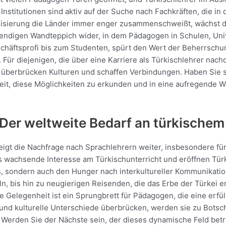
Institutionen sind aktiv auf der Suche nach Fachkräften, die in 
alisierung die Länder immer enger zusammenschweißt, wächst di
ebendigen Wandteppich wider, in dem Pädagogen in Schulen, Uni
chäftsprofi bis zum Studenten, spürt den Wert der Beherrschun
. Für diejenigen, die über eine Karriere als Türkischlehrer nac
e überbrücken Kulturen und schaffen Verbindungen. Haben Sie si
Zeit, diese Möglichkeiten zu erkunden und in eine aufregende W
 Der weltweite Bedarf an türkischem
teigt die Nachfrage nach Sprachlehrern weiter, insbesondere fü
as wachsende Interesse am Türkischunterricht und eröffnen Tür
is, sondern auch den Hunger nach interkultureller Kommunikation
, bis hin zu neugierigen Reisenden, die das Erbe der Türkei e
 Gelegenheit ist ein Sprungbrett für Pädagogen, die eine erfül
nd kulturelle Unterschiede überbrücken, werden sie zu Botsch
: Werden Sie der Nächste sein, der dieses dynamische Feld betri