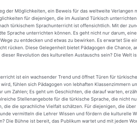
eg der Möglichkeiten, ein Beweis für das weltweite Verlangen na
lichkeiten für diejenigen, die im Ausland Türkisch unterrichte
nach türkischem Sprachunterricht ist offensichtlich. Mit der z
te Sprache unterrichten können. Es geht nicht nur darum, einen
 Wege zu entdecken und etwas zu bewirken. Es erwartet Sie ei
licht rücken. Diese Gelegenheit bietet Pädagogen die Chance, a
 dieser Revolution des kulturellen Austauschs sein? Die Welt is
rricht ist ein wachsender Trend und öffnet Türen für türkisch
r wird, fühlen sich Pädagogen von lebhaften Klassenzimmern u
ur um Zahlen; Es geht um Geschichten, die darauf warten, erzä
lreiche Stellenangebote für die türkische Sprache, die nicht nu
, die die sprachliche Vielfalt schätzen. Für diejenigen, die übe
stunde vermitteln die Lehrer Wissen und fördern die kulturelle W
n? Die Bühne ist bereit, das Publikum wartet und mit jedem Wor