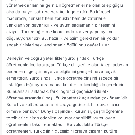
yönetmek anlamına gelir. Dil öğretmenlerine olan talep güçlü
olsa da bu yol sabır ve yaratıcılık gerektirir. Bu küresel
macerada, her sınıf hem zorluklar hem de zaferlerle
yankılanıyor, dayanıklılık ve uyum sağlamanın bir resmini
çiziyor. Türkçe öğretme konusunda kariyer yapmayı mı
düşünüyorsunuz? Bu, hazırlık ve azim gerektiren bir yoldur,
ancak zihinleri şekillendirmenin ödülü onu değerli kılar.
Deneyim ve doğru yeterlilikler yurtdışındaki Türkçe
öğretmenlerine kapı açar. Türkçe dil işlerine olan talep, adayları
becerilerini geliştirmeye ve bilgilerini genişletmeye teşvik
etmektedir. Yurtdışında Türkçe öğretme girişimi sadece dil
ustalığını değil aynı zamanda kültürel farkındalığı da gerektirir.
Bu nüansları anlamak, farklı öğrenci geçmişleri ile etkili
öğrenme arasındaki boşluğu kapatmak açısından çok önemlidir.
Bu, dil ve kültürü ustaca bir araya getirerek bir duvar halısı
örmeye benziyor. Dünya çapındaki kurumlar, çeşitli öğrenme
tercihlerine hitap edebilen ve uyarlanabilirliği vurgulayan
öğretmenleri takdir etmektedir. Bu yolculukta Türkçe
öğretmenleri, Türk dilinin güzelliğini ortaya çıkaran kültürel