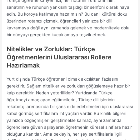
Türkçe öğretme kariyerinizi, her notanın Türk tarihinin,
sanatının ve ruhunun yankısını taşıdığı bir senfoni olarak hayal
edin. Bu koroya katılmaya hazır mısın? Bu canlı kültürel doku
üzerinden rotanızı çizmek, öğrencileri yalnızca bir dili
kavramaya değil aynı zamanda gelenek ve moderniteyle dolu
bir dünyayı gerçekten kucaklamaya teşvik etmek.
Nitelikler ve Zorluklar: Türkçe
Öğretmenlerini Uluslararası Rollere
Hazırlamak
Yurt dışında Türkçe öğretmeni olmak akıcılıktan fazlasını
gerektirir. Sağlam nitelikler ve zorlukları göğüslemeye hazır bir
kalp gerektirir. Neden yeterlilikler? Yurtdışında Türkçe
öğretmeyi amaçlayan eğitimcilerin, Türkçe dili işlerinin
rekabetçi arenasında bir şans elde edebilmeleri için uluslararası
kabul görmüş sertifikalara ihtiyaçları vardır. Bu kimlik bilgileri
yalnızca özgeçmişleri geliştirmekle kalmaz, aynı zamanda
öğrencilere güven aşılayarak öğretmenin küresel sınıflara hazır
olduğunu kanıtlar. Ama bekleyin, her şey sertifikalarla ilgili