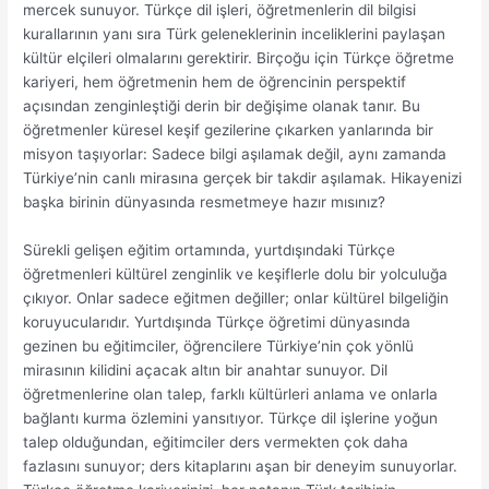
mercek sunuyor. Türkçe dil işleri, öğretmenlerin dil bilgisi
kurallarının yanı sıra Türk geleneklerinin inceliklerini paylaşan
kültür elçileri olmalarını gerektirir. Birçoğu için Türkçe öğretme
kariyeri, hem öğretmenin hem de öğrencinin perspektif
açısından zenginleştiği derin bir değişime olanak tanır. Bu
öğretmenler küresel keşif gezilerine çıkarken yanlarında bir
misyon taşıyorlar: Sadece bilgi aşılamak değil, aynı zamanda
Türkiye’nin canlı mirasına gerçek bir takdir aşılamak. Hikayenizi
başka birinin dünyasında resmetmeye hazır mısınız?
Sürekli gelişen eğitim ortamında, yurtdışındaki Türkçe
öğretmenleri kültürel zenginlik ve keşiflerle dolu bir yolculuğa
çıkıyor. Onlar sadece eğitmen değiller; onlar kültürel bilgeliğin
koruyucularıdır. Yurtdışında Türkçe öğretimi dünyasında
gezinen bu eğitimciler, öğrencilere Türkiye’nin çok yönlü
mirasının kilidini açacak altın bir anahtar sunuyor. Dil
öğretmenlerine olan talep, farklı kültürleri anlama ve onlarla
bağlantı kurma özlemini yansıtıyor. Türkçe dil işlerine yoğun
talep olduğundan, eğitimciler ders vermekten çok daha
fazlasını sunuyor; ders kitaplarını aşan bir deneyim sunuyorlar.