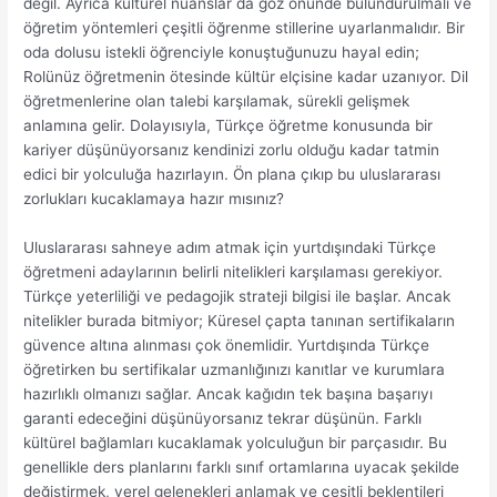
değil. Ayrıca kültürel nüanslar da göz önünde bulundurulmalı ve
öğretim yöntemleri çeşitli öğrenme stillerine uyarlanmalıdır. Bir
oda dolusu istekli öğrenciyle konuştuğunuzu hayal edin;
Rolünüz öğretmenin ötesinde kültür elçisine kadar uzanıyor. Dil
öğretmenlerine olan talebi karşılamak, sürekli gelişmek
anlamına gelir. Dolayısıyla, Türkçe öğretme konusunda bir
kariyer düşünüyorsanız kendinizi zorlu olduğu kadar tatmin
edici bir yolculuğa hazırlayın. Ön plana çıkıp bu uluslararası
zorlukları kucaklamaya hazır mısınız?
Uluslararası sahneye adım atmak için yurtdışındaki Türkçe
öğretmeni adaylarının belirli nitelikleri karşılaması gerekiyor.
Türkçe yeterliliği ve pedagojik strateji bilgisi ile başlar. Ancak
nitelikler burada bitmiyor; Küresel çapta tanınan sertifikaların
güvence altına alınması çok önemlidir. Yurtdışında Türkçe
öğretirken bu sertifikalar uzmanlığınızı kanıtlar ve kurumlara
hazırlıklı olmanızı sağlar. Ancak kağıdın tek başına başarıyı
garanti edeceğini düşünüyorsanız tekrar düşünün. Farklı
kültürel bağlamları kucaklamak yolculuğun bir parçasıdır. Bu
genellikle ders planlarını farklı sınıf ortamlarına uyacak şekilde
değiştirmek, yerel gelenekleri anlamak ve çeşitli beklentileri