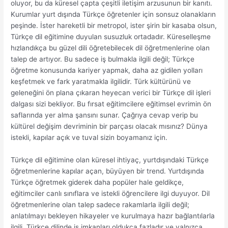
oluyor, bu da küresel çapta çeşitli iletişim arzusunun bir kanıtı.
Kurumlar yurt dışında Türkçe öğretenler için sonsuz olanakların
peşinde. İster hareketli bir metropol, ister şirin bir kasaba olsun,
Türkçe dil eğitimine duyulan susuzluk ortadadır. Küreselleşme
hızlandıkça bu güzel dili öğretebilecek dil öğretmenlerine olan
talep de artıyor. Bu sadece iş bulmakla ilgili değil; Türkçe
öğretme konusunda kariyer yapmak, daha az gidilen yolları
keşfetmek ve fark yaratmakla ilgilidir. Türk kültürünü ve
geleneğini ön plana çıkaran heyecan verici bir Türkçe dil işleri
dalgası sizi bekliyor. Bu fırsat eğitimcilere eğitimsel evrimin ön
saflarında yer alma şansını sunar. Çağrıya cevap verip bu
kültürel değişim devriminin bir parçası olacak mısınız? Dünya
istekli, kapılar açık ve tuval sizin boyamanız için.
Türkçe dil eğitimine olan küresel ihtiyaç, yurtdışındaki Türkçe
öğretmenlerine kapılar açan, büyüyen bir trend. Yurtdışında
Türkçe öğretmek giderek daha popüler hale geldikçe,
eğitimciler canlı sınıflara ve istekli öğrencilere ilgi duyuyor. Dil
öğretmenlerine olan talep sadece rakamlarla ilgili değil;
anlatılmayı bekleyen hikayeler ve kurulmaya hazır bağlantılarla
ilgili. Türkçe dilinde iş imkanları oldukça fazladır ve yalnızca