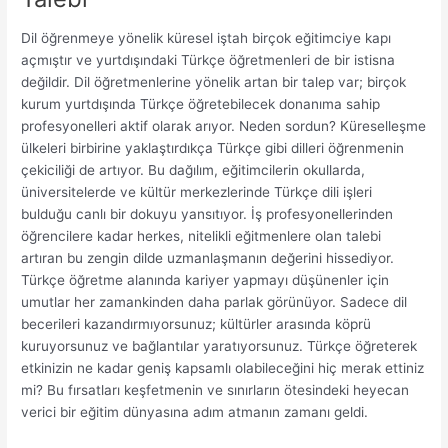
Dil öğrenmeye yönelik küresel iştah birçok eğitimciye kapı
açmıştır ve yurtdışındaki Türkçe öğretmenleri de bir istisna
değildir. Dil öğretmenlerine yönelik artan bir talep var; birçok
kurum yurtdışında Türkçe öğretebilecek donanıma sahip
profesyonelleri aktif olarak arıyor. Neden sordun? Küreselleşme
ülkeleri birbirine yaklaştırdıkça Türkçe gibi dilleri öğrenmenin
çekiciliği de artıyor. Bu dağılım, eğitimcilerin okullarda,
üniversitelerde ve kültür merkezlerinde Türkçe dili işleri
bulduğu canlı bir dokuyu yansıtıyor. İş profesyonellerinden
öğrencilere kadar herkes, nitelikli eğitmenlere olan talebi
artıran bu zengin dilde uzmanlaşmanın değerini hissediyor.
Türkçe öğretme alanında kariyer yapmayı düşünenler için
umutlar her zamankinden daha parlak görünüyor. Sadece dil
becerileri kazandırmıyorsunuz; kültürler arasında köprü
kuruyorsunuz ve bağlantılar yaratıyorsunuz. Türkçe öğreterek
etkinizin ne kadar geniş kapsamlı olabileceğini hiç merak ettiniz
mi? Bu fırsatları keşfetmenin ve sınırların ötesindeki heyecan
verici bir eğitim dünyasına adım atmanın zamanı geldi.