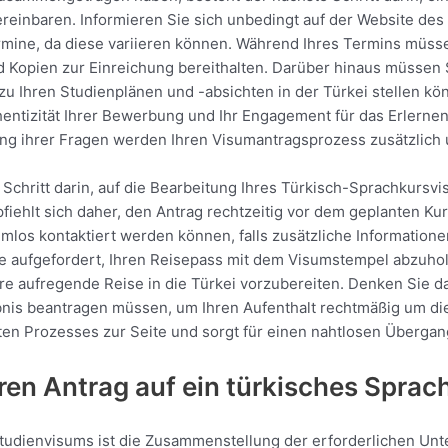
ereinbaren. Informieren Sie sich unbedingt auf der Website des
ine, da diese variieren können. Während Ihres Termins müsse
und Kopien zur Einreichung bereithalten. Darüber hinaus müsse
 Ihren Studienplänen und -absichten in der Türkei stellen kön
thentizität Ihrer Bewerbung und Ihr Engagement für das Erlerne
ng ihrer Fragen werden Ihren Visumantragsprozess zusätzlich 
 Schritt darin, auf die Bearbeitung Ihres Türkisch-Sprachkursv
fiehlt sich daher, den Antrag rechtzeitig vor dem geplanten Ku
lemlos kontaktiert werden können, falls zusätzliche Informati
 aufgefordert, Ihren Reisepass mit dem Visumstempel abzuhole
re aufregende Reise in die Türkei vorzubereiten. Denken Sie dar
bnis beantragen müssen, um Ihren Aufenthalt rechtmäßig um di
n Prozesses zur Seite und sorgt für einen nahtlosen Übergang
hren Antrag auf ein türkisches Spra
tudienvisums ist die Zusammenstellung der erforderlichen Un