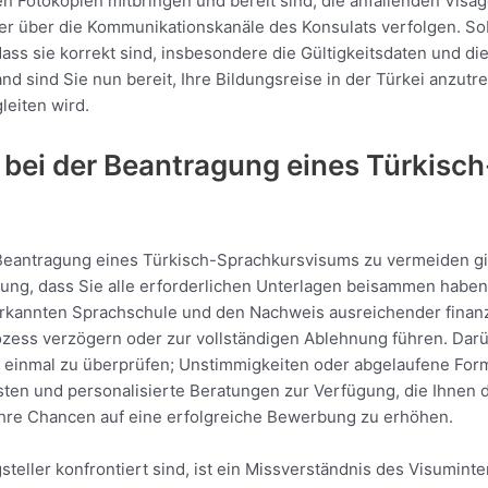
en Fotokopien mitbringen und bereit sind, die anfallenden Vis
der über die Kommunikationskanäle des Konsulats verfolgen. S
 dass sie korrekt sind, insbesondere die Gültigkeitsdaten und d
d sind Sie nun bereit, Ihre Bildungsreise in der Türkei anzutre
leiten wird.
ie bei der Beantragung eines Türkis
r Beantragung eines Türkisch-Sprachkursvisums zu vermeiden gilt
ung, dass Sie alle erforderlichen Unterlagen beisammen haben, 
rkannten Sprachschule und den Nachweis ausreichender finanzie
s verzögern oder zur vollständigen Ablehnung führen. Darüber
h einmal zu überprüfen; Unstimmigkeiten oder abgelaufene For
listen und personalisierte Beratungen zur Verfügung, die Ihnen 
 Ihre Chancen auf eine erfolgreiche Bewerbung zu erhöhen.
steller konfrontiert sind, ist ein Missverständnis des Visumin