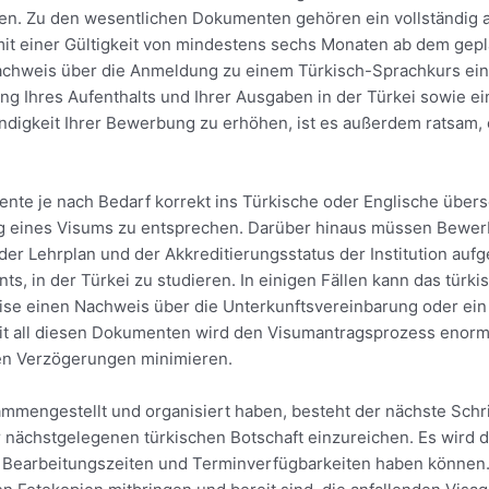
. Zu den wesentlichen Dokumenten gehören ein vollständig a
mit einer Gültigkeit von mindestens sechs Monaten ab dem gepl
chweis über die Anmeldung zu einem Türkisch-Sprachkurs einer
ng Ihres Aufenthalts und Ihrer Ausgaben in der Türkei sowie ein
ndigkeit Ihrer Bewerbung zu erhöhen, ist es außerdem ratsam, 
umente je nach Bedarf korrekt ins Türkische oder Englische übe
g eines Visums zu entsprechen. Darüber hinaus müssen Bewerb
er Lehrplan und der Akkreditierungsstatus der Institution aufg
s, in der Türkei zu studieren. In einigen Fällen kann das türki
ise einen Nachweis über die Unterkunftsvereinbarung oder ein
it all diesen Dokumenten wird den Visumantragsprozess enorm
en Verzögerungen minimieren.
ammengestellt und organisiert haben, besteht der nächste Schrit
 nächstgelegenen türkischen Botschaft einzureichen. Es wird 
 Bearbeitungszeiten und Terminverfügbarkeiten haben können. S