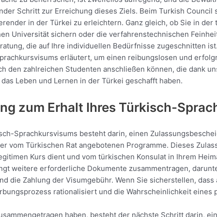
er Schritt zur Erreichung dieses Ziels. Beim Turkish Council s
dierender in der Türkei zu erleichtern. Ganz gleich, ob Sie in 
schen Universität sichern oder die verfahrenstechnischen Fein
tung, die auf Ihre individuellen Bedürfnisse zugeschnitten ist
Sprachkursvisums erläutert, um einen reibungslosen und erfo
ich den zahlreichen Studenten anschließen können, die dank u
 das Leben und Lernen in der Türkei geschafft haben.
tung zum Erhalt Ihres Türkisch-Spra
kisch-Sprachkursvisums besteht darin, einen Zulassungsbesche
 der vom Türkischen Rat angebotenen Programme. Dieses Zulas
legitimen Kurs dient und vom türkischen Konsulat in Ihrem Heima
ngt weitere erforderliche Dokumente zusammentragen, darunter
und die Zahlung der Visumgebühr. Wenn Sie sicherstellen, dass 
ungsprozess rationalisiert und die Wahrscheinlichkeit eines p
sammengetragen haben, besteht der nächste Schritt darin, ein