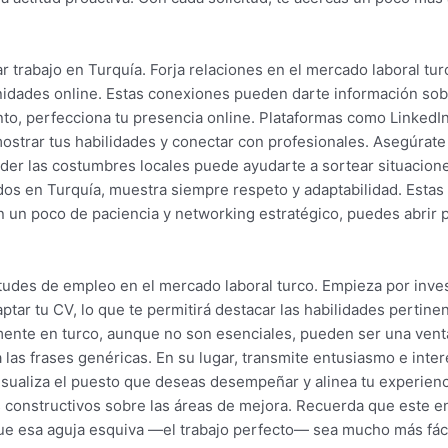
r trabajo en Turquía. Forja relaciones en el mercado laboral tu
nidades online. Estas conexiones pueden darte información sob
anto, perfecciona tu presencia online. Plataformas como Linked
mostrar tus habilidades y conectar con profesionales. Asegúrate
der las costumbres locales puede ayudarte a sortear situacion
ados en Turquía, muestra siempre respeto y adaptabilidad. Esta
on un poco de paciencia y networking estratégico, puedes abrir p
itudes de empleo en el mercado laboral turco. Empieza por inve
aptar tu CV, lo que te permitirá destacar las habilidades pertin
lmente en turco, aunque no son esenciales, pueden ser una vent
vita las frases genéricas. En su lugar, transmite entusiasmo e in
isualiza el puesto que deseas desempeñar y alinea tu experienc
 constructivos sobre las áreas de mejora. Recuerda que este 
ue esa aguja esquiva —el trabajo perfecto— sea mucho más fáci