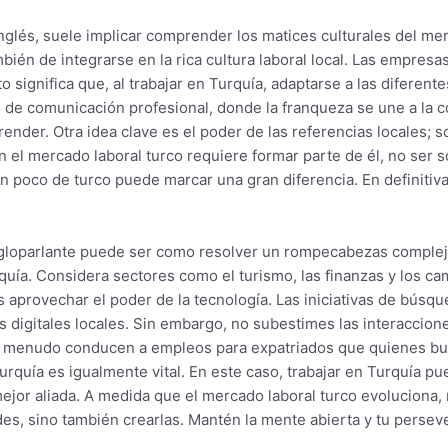
nglés, suele implicar comprender los matices culturales del mer
bién de integrarse en la rica cultura laboral local. Las empresas
o significa que, al trabajar en Turquía, adaptarse a las diferent
o de comunicación profesional, donde la franqueza se une a la c
nder. Otra idea clave es el poder de las referencias locales; 
 el mercado laboral turco requiere formar parte de él, no ser 
n poco de turco puede marcar una gran diferencia. En definitiva, 
ngloparlante puede ser como resolver un rompecabezas complej
uía. Considera sectores como el turismo, las finanzas y los c
 es aprovechar el poder de la tecnología. Las iniciativas de bús
s digitales locales. Sin embargo, no subestimes las interaccion
 a menudo conducen a empleos para expatriados que quienes bu
urquía es igualmente vital. En este caso, trabajar en Turquía pue
ejor aliada. A medida que el mercado laboral turco evoluciona,
es, sino también crearlas. Mantén la mente abierta y tu perseve