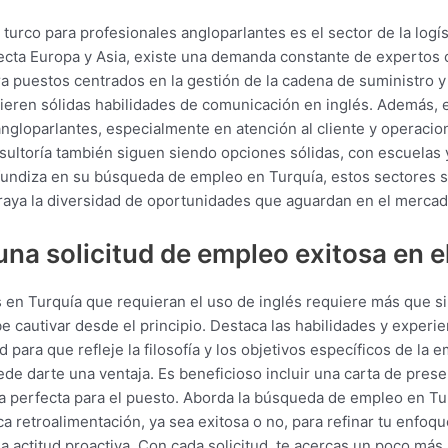
turco para profesionales angloparlantes es el sector de la logí
cta Europa y Asia, existe una demanda constante de expertos c
 puestos centrados en la gestión de la cadena de suministro y 
eren sólidas habilidades de comunicación en inglés. Además, 
ngloparlantes, especialmente en atención al cliente y operaci
onsultoría también siguen siendo opciones sólidas, con escuela
fundiza en su búsqueda de empleo en Turquía, estos sectores se
braya la diversidad de oportunidades que aguardan en el mercado
na solicitud de empleo exitosa en e
 en Turquía que requieran el uso de inglés requiere más que s
 cautivar desde el principio. Destaca las habilidades y experi
d para que refleje la filosofía y los objetivos específicos de l
uede darte una ventaja. Es beneficioso incluir una carta de pres
a perfecta para el puesto. Aborda la búsqueda de empleo en Tu
a retroalimentación, ya sea exitosa o no, para refinar tu enfoqu
na actitud proactiva. Con cada solicitud, te acercas un poco m