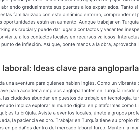
tá abriendo gradualmente sus puertas a los expatriados. Tanto 
 estás familiarizado con este dinámico entorno, comprender el
las oportunidades están en aumento. Aunque trabajar en Turquía
rking es crucial y puede dar lugar a contactos y vacantes ine
nvierte a los contactos locales en recursos valiosos. Interact
unto de inflexión. Así que, ponte manos a la obra, aprovecha l
laboral: Ideas clave para angloparl
oda una aventura para quienes hablan inglés. Como un vibrante
clave para acceder a empleos angloparlantes en Turquía reside
na, las ciudades abundan en puestos de trabajo en tecnología, t
menudo implica explorar el mundo digital en plataformas como Li
í; es tu brújula. Asiste a eventos locales, únete a grupos pro
da, la paciencia es oro. Trabajar en Turquía tiene su propio r
os en peldaños dentro del mercado laboral turco. Mantén la moral