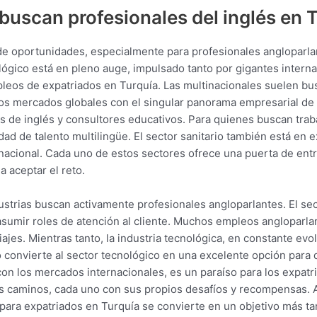
 buscan profesionales del inglés en 
de oportunidades, especialmente para profesionales angloparla
lógico está en pleno auge, impulsado tanto por gigantes intern
pleos de expatriados en Turquía. Las multinacionales suelen bu
os mercados globales con el singular panorama empresarial de 
s de inglés y consultores educativos. Para quienes buscan traba
ad de talento multilingüe. El sector sanitario también está en
nacional. Cada uno de estos sectores ofrece una puerta de entr
 aceptar el reto.
dustrias buscan activamente profesionales angloparlantes. El sec
asumir roles de atención al cliente. Muchos empleos angloparla
ajes. Mientras tanto, la industria tecnológica, en constante ev
sto convierte al sector tecnológico en una excelente opción par
con los mercados internacionales, es un paraíso para los expatr
s caminos, cada uno con sus propios desafíos y recompensas. A
para expatriados en Turquía se convierte en un objetivo más ta