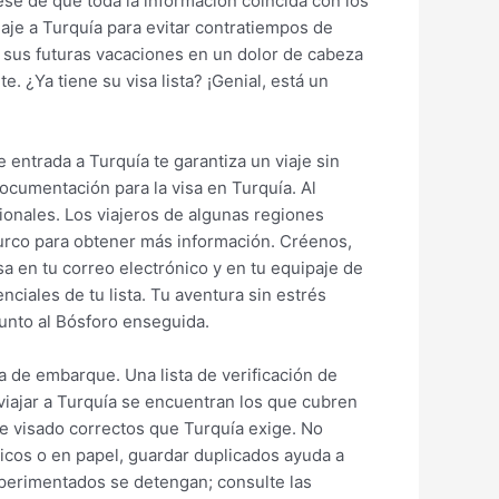
rese de que toda la información coincida con los
 viaje a Turquía para evitar contratiempos de
ir sus futuras vacaciones en un dolor de cabeza
. ¿Ya tiene su visa lista? ¡Genial, está un
e entrada a Turquía te garantiza un viaje sin
documentación para la visa en Turquía. Al
ionales. Los viajeros de algunas regiones
urco para obtener más información. Créenos,
sa en tu correo electrónico y en tu equipaje de
nciales de tu lista. Tu aventura sin estrés
junto al Bósforo enseguida.
a de embarque. Una lista de verificación de
 viajar a Turquía se encuentran los que cubren
e visado correctos que Turquía exige. No
ónicos o en papel, guardar duplicados ayuda a
xperimentados se detengan; consulte las