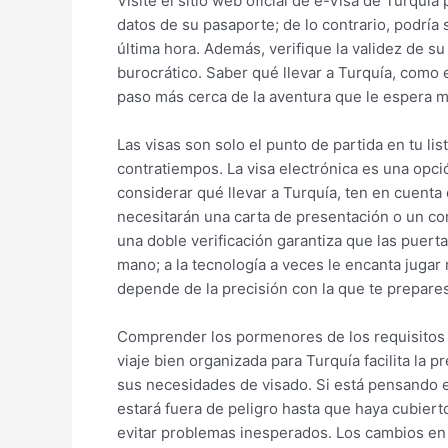
Visite el sitio web oficial de e-Visa de Turquí
datos de su pasaporte; de ​​lo contrario, podría
última hora. Además, verifique la validez de s
burocrático. Saber qué llevar a Turquía, como es
paso más cerca de la aventura que le espera má
Las visas son solo el punto de partida en tu lis
contratiempos. La visa electrónica es una opci
considerar qué llevar a Turquía, ten en cuent
necesitarán una carta de presentación o un co
una doble verificación garantiza que las puert
mano; a la tecnología a veces le encanta jugar 
depende de la precisión con la que te prepares
Comprender los pormenores de los requisitos d
viaje bien organizada para Turquía facilita la
sus necesidades de visado. Si está pensando 
estará fuera de peligro hasta que haya cubierto
evitar problemas inesperados. Los cambios en 