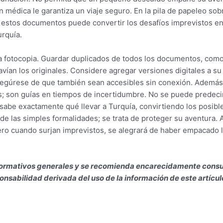
édica le garantiza un viaje seguro. En la pila de papeleo sobre
n estos documentos puede convertir los desafíos imprevistos en
urquía.
 fotocopia. Guardar duplicados de todos los documentos, como l
vían los originales. Considere agregar versiones digitales a su l
egúrese de que también sean accesibles sin conexión. Además, 
s; son guías en tiempos de incertidumbre. No se puede predeci
 sabe exactamente qué llevar a Turquía, convirtiendo los posib
 de las simples formalidades; se trata de proteger su aventura. A
ero cuando surjan imprevistos, se alegrará de haber empacado l
 informativos generales y se recomienda encarecidamente consu
nsabilidad derivada del uso de la información de este artícul