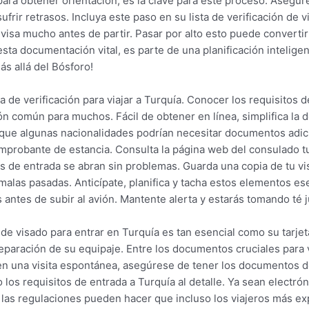
a para obtener orientación; es la clave para este proceso. Asegú
 sufrir retrasos. Incluya este paso en su lista de verificación de
u visa mucho antes de partir. Pasar por alto esto puede convert
ta documentación vital, es parte de una planificación inteligente
s allá del Bósforo!
ta de verificación para viajar a Turquía. Conocer los requisitos d
ón común para muchos. Fácil de obtener en línea, simplifica la 
a que algunas nacionalidades podrían necesitar documentos adic
mprobante de estancia. Consulta la página web del consulado t
as de entrada se abran sin problemas. Guarda una copia de tu vi
malas pasadas. Anticípate, planifica y tacha estos elementos ese
 antes de subir al avión. Mantente alerta y estarás tomando té 
e visado para entrar en Turquía es tan esencial como su tarjet
 preparación de su equipaje. Entre los documentos cruciales para
en una visita espontánea, asegúrese de tener los documentos d
 los requisitos de entrada a Turquía al detalle. Ya sean electr
las regulaciones pueden hacer que incluso los viajeros más e