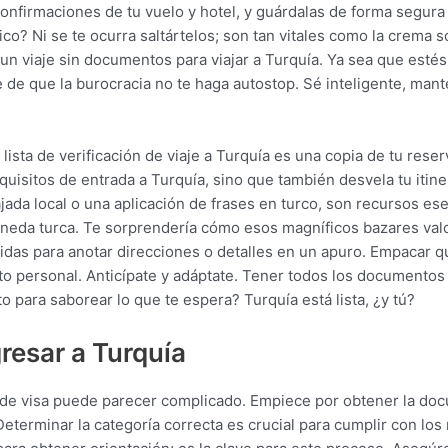
onfirmaciones de tu vuelo y hotel, y guárdalas de forma segura 
? Ni se te ocurra saltártelos; son tan vitales como la crema so
un viaje sin documentos para viajar a Turquía. Ya sea que esté
de que la burocracia no te haga autostop. Sé inteligente, mante
sta de verificación de viaje a Turquía es una copia de tu reser
uisitos de entrada a Turquía, sino que también desvela tu itiner
ada local o una aplicación de frases en turco, son recursos ese
neda turca. Te sorprendería cómo esos magníficos bazares valor
idas para anotar direcciones o detalles en un apuro. Empacar qué
o personal. Anticípate y adáptate. Tener todos los documentos p
to para saborear lo que te espera? Turquía está lista, ¿y tú?
gresar a Turquía
o de visa puede parecer complicado. Empiece por obtener la doc
Determinar la categoría correcta es crucial para cumplir con los