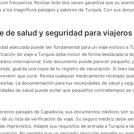
o con frecuencia. Revisar todo dos veces garantiza que su aven
s a los magníficos paisajes y sabores de Turquía. Con sus docum
de salud y seguridad para viajeros
dad adecuada puede ser fundamental para un viaje exitoso a Tur
rificación de viaje a Turquía debe incluir de forma destacada la 
dico internacional. Este documento puede parecer pequeño, per
ás, guarda una copia de tu registro de vacunación. Si bien las
 prevenir que curar. Revisa cualquier medicamento recetado que
necesitas. La documentación para tus necesidades de salud y seg
esidades de salud puede evitar que pequeños contratiempos se 
os serenos paisajes de Capadocia, sus documentos médicos son 
to de su lista de verificación de viaje. Su seguro médico debe 
 de imprevistos. Adapte sus requisitos de entrada a Turquía a la
acunación. No permita que un pequeño descuido empañe su aven