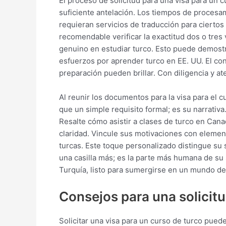
El proceso de solicitud para una visa para un c
suficiente antelación. Los tiempos de procesa
requieran servicios de traducción para ciertos
recomendable verificar la exactitud dos o tres 
genuino en estudiar turco. Esto puede demostr
esfuerzos por aprender turco en EE. UU. El con
preparación pueden brillar. Con diligencia y at
Al reunir los documentos para la visa para el c
que un simple requisito formal; es su narrativa
Resalte cómo asistir a clases de turco en Canad
claridad. Vincule sus motivaciones con elemento
turcas. Este toque personalizado distingue su s
una casilla más; es la parte más humana de su 
Turquía, listo para sumergirse en un mundo d
Consejos para una solicitu
Solicitar una visa para un curso de turco pued