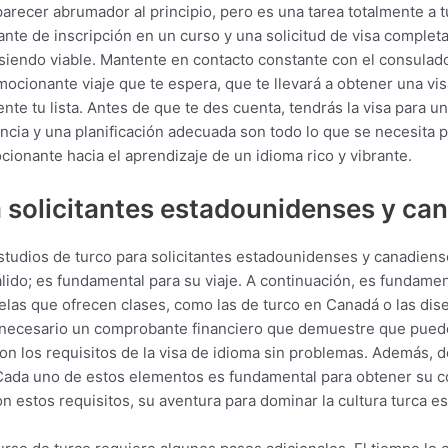
arecer abrumador al principio, pero es una tarea totalmente a 
ante de inscripción en un curso y una solicitud de visa completa
siendo viable. Mantente en contacto constante con el consulad
mocionante viaje que te espera, que te llevará a obtener una vi
 tu lista. Antes de que te des cuenta, tendrás la visa para un 
iencia y una planificación adecuada son todo lo que se necesita 
cionante hacia el aprendizaje de un idioma rico y vibrante.
a solicitantes estadounidenses y ca
studios de turco para solicitantes estadounidenses y canadiense
lido; es fundamental para su viaje. A continuación, es fundame
las que ofrecen clases, como las de turco en Canadá o las dis
 necesario un comprobante financiero que demuestre que puede 
n los requisitos de la visa de idioma sin problemas. Además, 
 Cada uno de estos elementos es fundamental para obtener su co
estos requisitos, su aventura para dominar la cultura turca est