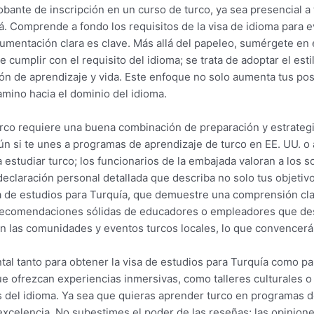
ante de inscripción en un curso de turco, ya sea presencial a
á. Comprende a fondo los requisitos de la visa de idioma para 
umentación clara es clave. Más allá del papeleo, sumérgete en e
 cumplir con el requisito del idioma; se trata de adoptar el est
ón de aprendizaje y vida. Este enfoque no solo aumenta tus pos
amino hacia el dominio del idioma.
turco requiere una buena combinación de preparación y estrategi
gún si te unes a programas de aprendizaje de turco en EE. UU. o
estudiar turco; los funcionarios de la embajada valoran a los s
eclaración personal detallada que describa no solo tus objetivos
a de estudios para Turquía, que demuestre una comprensión cla
a recomendaciones sólidas de educadores o empleadores que de
 en las comunidades y eventos turcos locales, lo que convencerá
al tanto para obtener la visa de estudios para Turquía como pa
que ofrezcan experiencias inmersivas, como talleres culturales 
del idioma. Ya sea que quieras aprender turco en programas de
excelencia. No subestimes el poder de las reseñas; las opinion