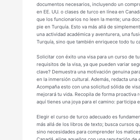
documentos necesarios, incluyendo un comprob
en EE. UU. o clases de turco en línea en Canad
que los funcionarios no leen la mente; una doc
pie en Turquía. Esto va más allá de simplemente
una actividad académica y aventurera, una fusi
Turquía, sino que también enriquece todo tu c
Solicitar con éxito una visa para un curso de 
requisitos de la visa, ya que pueden variar se
clave? Demuestra una motivación genuina para 
en la inmersión cultural. Además, redacta una d
Acompaña esto con una solicitud sólida de vis
mejorará tu vida. Recopila de forma proactiv
aquí tienes una joya para el camino: participa
Elegir el curso de turco adecuado es fundament
más allá de los libros de texto; busca cursos 
sino necesidades para comprender los matices 
Canadá, elige aquellos con una reputación de 