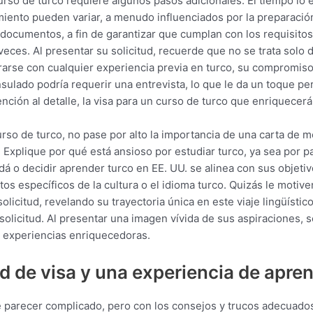
urso de turco requiere algunos pasos adicionales. El tiempo lo e
miento pueden variar, a menudo influenciados por la preparaci
 documentos, a fin de garantizar que cumplan con los requisitos
veces. Al presentar su solicitud, recuerde que no se trata solo
arse con cualquier experiencia previa en turco, su compromiso
sulado podría requerir una entrevista, lo que le da un toque pe
ención al detalle, la visa para un curso de turco que enriquecerá
urso de turco, no pase por alto la importancia de una carta de 
. Explique por qué está ansioso por estudiar turco, ya sea por p
á o decidir aprender turco en EE. UU. se alinea con sus objetiv
s específicos de la cultura o el idioma turco. Quizás le motiven
olicitud, revelando su trayectoria única en este viaje lingüístic
solicitud. Al presentar una imagen vívida de sus aspiraciones, s
e experiencias enriquecedoras.
d de visa y una experiencia de apre
e parecer complicado, pero con los consejos y trucos adecuados