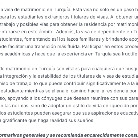
 visa de matrimonio en Turquía. Esta visa no solo es un paso h
ara los estudiantes extranjeros titulares de visas. Al obtener u
 trabajo y posibles vías para obtener la residencia por matrim
aventurarse en este ámbito. Además, la visa de dependiente en
studiantes, fomentando así los lazos familiares y brindando a
e facilitar una transición más fluida. Participar en estos proc
es académicas y hace que la experiencia en Turquía sea fructífe
a de matrimonio en Turquía son vitales para cualquiera que bus
a integración y la estabilidad de los titulares de visas de estud
miso de trabajo, lo que puede contribuir significativamente a la
e estudiante mientras se allana el camino hacia la residencia po
o, apoyando a los cónyuges que desean reunirse con sus pareja
n las normas, sino de adoptar un estilo de vida enriquecido por 
 los estudiantes pueden asegurar que sus aspiraciones educati
gratificante que haga realidad sus sueños.
 informativos generales y se recomienda encarecidamente consu