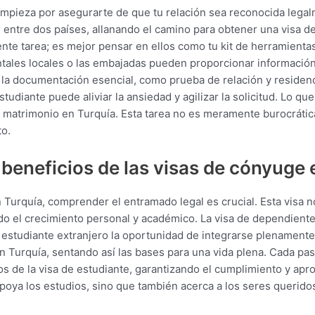
Empieza por asegurarte de que tu relación sea reconocida legalm
 entre dos países, allanando el camino para obtener una visa 
nte tarea; es mejor pensar en ellos como tu kit de herramientas 
tales locales o las embajadas pueden proporcionar información 
a la documentación esencial, como prueba de relación y residenci
tudiante puede aliviar la ansiedad y agilizar la solicitud. Lo qu
r matrimonio en Turquía. Esta tarea no es meramente burocrática
to.
beneficios de las visas de cónyuge e
 Turquía, comprender el entramado legal es crucial. Esta visa no
do el crecimiento personal y académico. La visa de dependiente
 de estudiante extranjero la oportunidad de integrarse plenament
n Turquía, sentando así las bases para una vida plena. Cada paso,
os de la visa de estudiante, garantizando el cumplimiento y apr
oya los estudios, sino que también acerca a los seres queridos, 