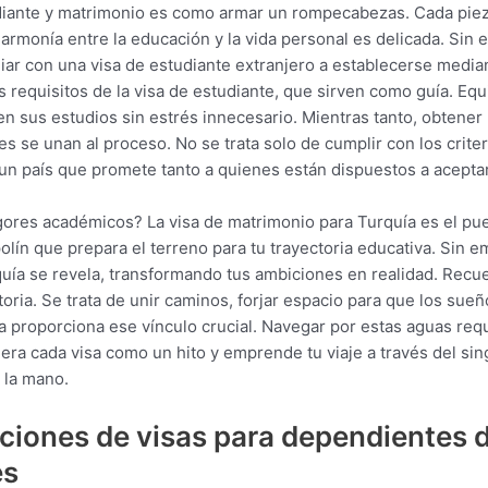
iante y matrimonio es como armar un rompecabezas. Cada pieza 
armonía entre la educación y la vida personal es delicada. Sin
iar con una visa de estudiante extranjero a establecerse media
 requisitos de la visa de estudiante, que sirven como guía. Equi
n sus estudios sin estrés innecesario. Mientras tanto, obtener
es se unan al proceso. No se trata solo de cumplir con los criter
 un país que promete tanto a quienes están dispuestos a acepta
gores académicos? La visa de matrimonio para Turquía es el pu
olín que prepara el terreno para tu trayectoria educativa. Sin 
quía se revela, transformando tus ambiciones en realidad. Recuer
istoria. Se trata de unir caminos, forjar espacio para que los su
ía proporciona ese vínculo crucial. Navegar por estas aguas req
ra cada visa como un hito y emprende tu viaje a través del sing
 la mano.
ciones de visas para dependientes 
es