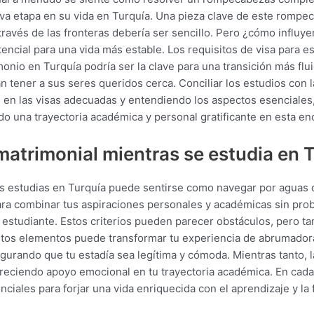
a etapa en su vida en Turquía. Una pieza clave de este rompe
través de las fronteras debería ser sencillo. Pero ¿cómo influy
tencial para una vida más estable. Los requisitos de visa para 
onio en Turquía podría ser la clave para una transición más flu
tener a sus seres queridos cerca. Conciliar los estudios con la 
e en las visas adecuadas y entendiendo los aspectos esenciales
 una trayectoria académica y personal gratificante en esta enc
matrimonial mientras se estudia en 
s estudias en Turquía puede sentirse como navegar por aguas 
ara combinar tus aspiraciones personales y académicas sin pro
e estudiante. Estos criterios pueden parecer obstáculos, pero t
stos elementos puede transformar tu experiencia de abrumador
gurando que tu estadía sea legítima y cómoda. Mientras tanto, 
ofreciendo apoyo emocional en tu trayectoria académica. En cad
ciales para forjar una vida enriquecida con el aprendizaje y la 