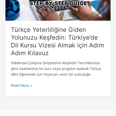
Kursu
Vizesi
Almak
için
Adım
Türkçe Yeterliliğine Giden
Adım
Yolunuzu Keşfedin: Türkiye’de
Kılavuz
Dil Kursu Vizesi Almak için Adım
Adım Kılavuz
Dilbilimsel Çalışma Girişimlerini Keşfedin Tercihlerinize
göre hazırlanmış bir kurs veya program bularak Türkçe
dilini öğrenmek için heyecan verici bir yolculuğa
Read More »