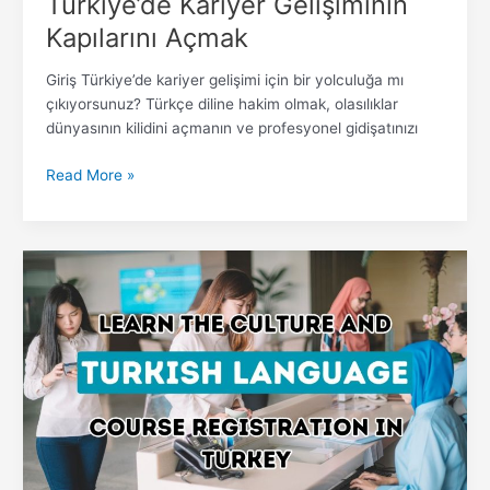
Türkiye’de Kariyer Gelişiminin
Kapılarını Açmak
Giriş Türkiye’de kariyer gelişimi için bir yolculuğa mı
çıkıyorsunuz? Türkçe diline hakim olmak, olasılıklar
dünyasının kilidini açmanın ve profesyonel gidişatınızı
Read More »
Türk
Dili
Yolculuğuna
Çıkmak:
Türkiye’de
Dil
Kurslarına
Kayıt
Olmak
İçin