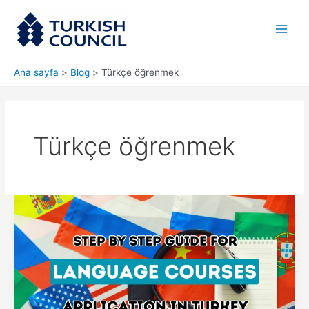
İçeriğe
Main
atla
Men
Ana sayfa
Blog
Türkçe öğrenmek
Türkçe öğrenmek
Kapsamlı
Dil
Kursları
Başvuru
Kılavuzumuzla
Türkçe
Öğrenmenin
Sırlarını