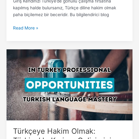
Giriş Kendinizi Türkiye’de gönüllü çalışma fırsatına
kapılmış halde bulursanız, Türkçe diline hakim olmak
paha biçilemez bir beceridir. Bu bilgilendirici blog
Read More »
Türkçeye
Hakim
Olmak:
Türkiye’de
Kariyer
Gelişiminin
Kapılarını
Açmak
Türkçeye Hakim Olmak: