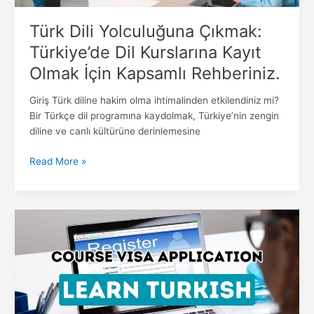
Kapsamlı
Rehberiniz.
Türk Dili Yolculuğuna Çıkmak:
Türkiye’de Dil Kurslarına Kayıt
Olmak İçin Kapsamlı Rehberiniz.
Giriş Türk diline hakim olma ihtimalinden etkilendiniz mi?
Bir Türkçe dil programına kaydolmak, Türkiye’nin zengin
diline ve canlı kültürüne derinlemesine
Read More »
Türkçe
Yeterliliğine
Giden
Yolunuzu
Keşfedin:
Türkiye’de
Dil