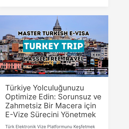
Türkiye
Yolculuğunuzu
Optimize
Edin:
Sorunsuz
ve
Zahmetsiz
Bir
Macera
için
Türkiye Yolculuğunuzu
E-
Vize
Optimize Edin: Sorunsuz ve
Sürecini
Zahmetsiz Bir Macera için
Yönetmek
E-Vize Sürecini Yönetmek
Türk Elektronik Vize Platformunu Keşfetmek