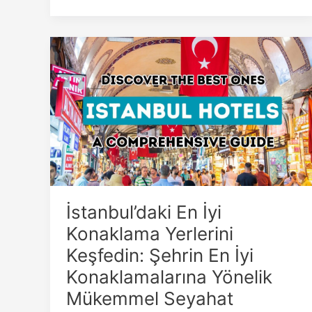
İstanbul’daki
En
İyi
Konaklama
Yerlerini
Keşfedin:
Şehrin
En
İyi
Konaklamalarına
İstanbul’daki En İyi
Yönelik
Mükemmel
Konaklama Yerlerini
Seyahat
Keşfedin: Şehrin En İyi
Rehberiniz
Konaklamalarına Yönelik
Mükemmel Seyahat