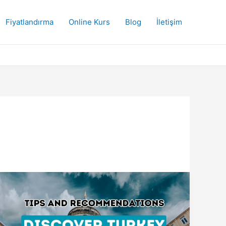
Fiyatlandırma
Online Kurs
Blog
İletişim
Türkiye’deki
Unutulmaz
Maceraları
Keşfedin:
En