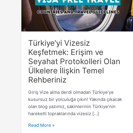
Seyahat
Protokolleri
Olan
Ülkelere
İlişkin
Türkiye’yi Vizesiz
Temel
Rehberiniz
Keşfetmek: Erişim ve
Seyahat Protokolleri Olan
Ülkelere İlişkin Temel
Rehberiniz
Giriş Vize alma derdi olmadan Türkiye’ye
kusursuz bir yolculuğa çıkın! Yakında çıkacak
olan blog yazımız, sakinlerinin Türkiye’nin
hareketli topraklarında vizesiz […]
Read More »