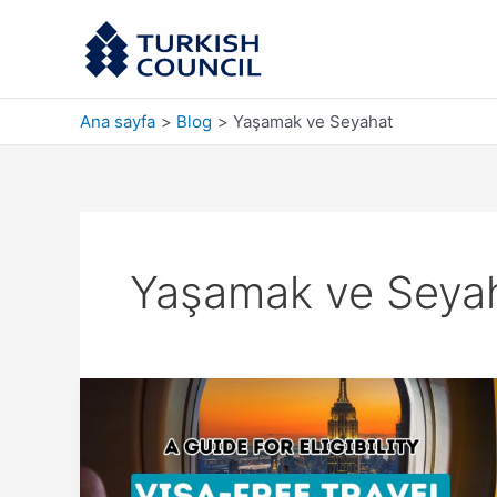
İçeriğe
atla
Ana sayfa
Blog
Yaşamak ve Seyahat
Yaşamak ve Seya
Türkiye’yi
Vizesiz
Keşfetmek:
Erişim
ve