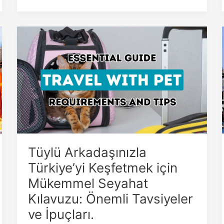
Tüylü
Arkadaşınızla
Türkiye’yi
Keşfetmek
için
Mükemmel
Seyahat
Kılavuzu:
Önemli
Tavsiyeler
Tüylü Arkadaşınızla
ve
İpuçları.
Türkiye’yi Keşfetmek için
Mükemmel Seyahat
Kılavuzu: Önemli Tavsiyeler
ve İpuçları.