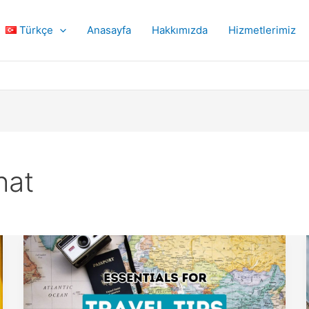
Türkçe
Anasayfa
Hakkımızda
Hizmetlerimiz
hat
Türkiye’de
Unutulmaz
Bir
Yolculuk
için