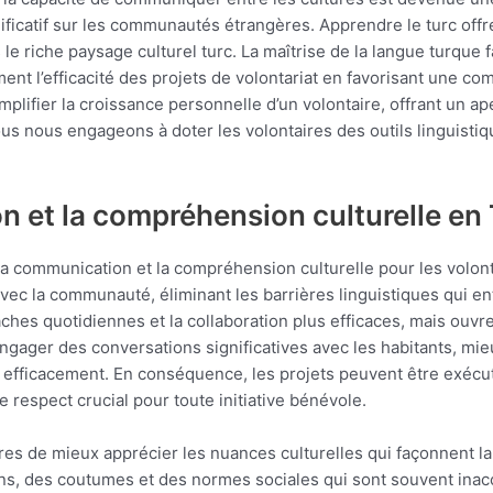
nificatif sur les communautés étrangères. Apprendre le turc of
 le riche paysage culturel turc. La maîtrise de la langue turque
ent l’efficacité des projets de volontariat en favorisant une com
amplifier la croissance personnelle d’un volontaire, offrant un ap
us nous engageons à doter les volontaires des outils linguisti
n et la compréhension culturelle en
 communication et la compréhension culturelle pour les volontai
avec la communauté, éliminant les barrières linguistiques qui 
âches quotidiennes et la collaboration plus efficaces, mais ouv
ngager des conversations significatives avec les habitants, mi
s efficacement. En conséquence, les projets peuvent être exécut
e respect crucial pour toute initiative bénévole.
res de mieux apprécier les nuances culturelles qui façonnent la 
ions, des coutumes et des normes sociales qui sont souvent ina