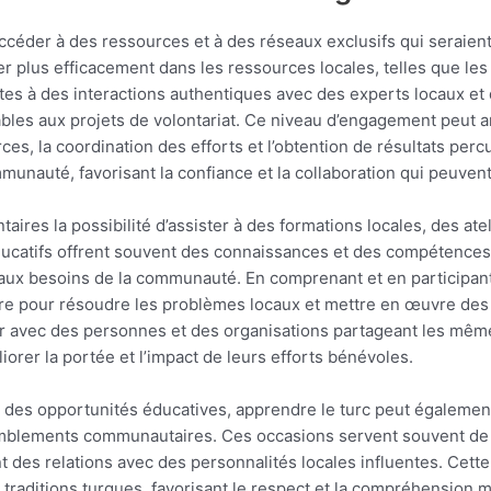
accéder à des ressources et à des réseaux exclusifs qui seraie
er plus efficacement dans les ressources locales, telles que le
tes à des interactions authentiques avec des experts locaux e
mables aux projets de volontariat. Ce niveau d’engagement peut 
rces, la coordination des efforts et l’obtention de résultats per
nauté, favorisant la confiance et la collaboration qui peuvent a
ontaires la possibilité d’assister à des formations locales, des 
catifs offrent souvent des connaissances et des compétences 
 aux besoins de la communauté. En comprenant et en participa
e pour résoudre les problèmes locaux et mettre en œuvre des so
 avec des personnes et des organisations partageant les mêmes
iorer la portée et l’impact de leurs efforts bénévoles.
 et des opportunités éducatives, apprendre le turc peut égaleme
emblements communautaires. Ces occasions servent souvent de 
nt des relations avec des personnalités locales influentes. Cet
t traditions turques, favorisant le respect et la compréhension 