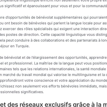
compétence linguistique enrichit non seulement votre propre exp
lus significatif et épanouissant pour vous et pour la communauté
ore d’opportunités de bénévolat supplémentaires qui pourraient
ou ont besoin de bénévoles qui parlent la langue locale pour a
 exercer des rôles spécialisés qui exigent une interaction direc
s postes de direction. Cette capacité linguistique vous distin
ela peut conduire à des collaborations et des partenariats à lo
séjour en Turquie.
de bénévolat et de l’élargissement des opportunités, apprendre
 et professionnel. La maîtrise de la langue peut vous position
aines tels que les relations internationales, la santé mondia
marché du travail mondial qui valorise le multilinguisme et la 
approfondiront votre conscience et votre appréciation du monde
nrichissez non seulement vos efforts bénévoles immédiats, mais
ssionnelles significatives.
t des réseaux exclusifs grâce à la m