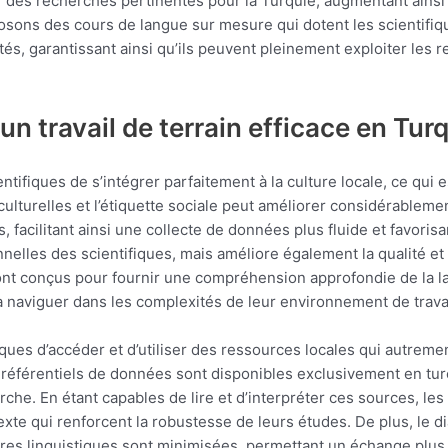
 des recherches pertinentes pour la Turquie, augmentant ainsi la
osons des cours de langue sur mesure qui dotent les scientifi
s, garantissant ainsi qu’ils peuvent pleinement exploiter les r
 un travail de terrain efficace en Tur
tifiques de s’intégrer parfaitement à la culture locale, ce qui e
ulturelles et l’étiquette sociale peut améliorer considérable
, facilitant ainsi une collecte de données plus fluide et favoris
elles des scientifiques, mais améliore également la qualité et l
ont conçus pour fournir une compréhension approfondie de la la
à naviguer dans les complexités de leur environnement de travail
iques d’accéder et d’utiliser des ressources locales qui autrem
 référentiels de données sont disponibles exclusivement en turc
che. En étant capables de lire et d’interpréter ces sources, les 
xte qui renforcent la robustesse de leurs études. De plus, le d
ères linguistiques sont minimisées, permettant un échange plu