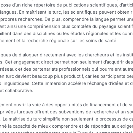
ose d’un riche répertoire de publications scientifiques, d’arti
 langues. En maîtrisant le turc, les scientifiques peuvent obte
propres recherches. De plus, comprendre la langue permet une 
rant ainsi une compréhension plus complète du paysage scientif
llent dans des disciplines où les études régionales et les conn
nement et la recherche régionale sur les soins de santé.
iques de dialoguer directement avec les chercheurs et les institu
des. Cet engagement direct permet non seulement d’acquérir de
seaux et des partenariats professionnels qui pourraient autremen
en turc devient beaucoup plus productif, car les participants 
s linguistiques. Cette immersion accélère l’échange d’idées et 
t collaborative.
alement ouvrir la voie à des opportunités de financement et de s
rivées turques offrent des subventions de recherche et un sou
ux. La maîtrise du turc simplifie non seulement le processus de
onné la capacité de mieux comprendre et de répondre aux exigenc