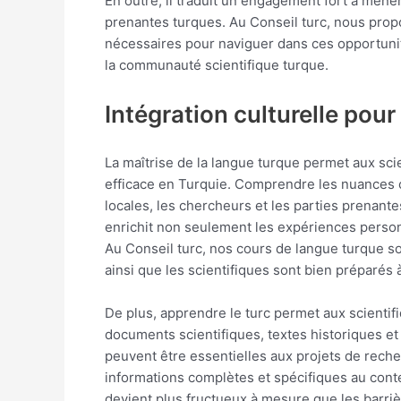
En outre, il traduit un engagement fort à mener
prenantes turques. Au Conseil turc, nous prop
nécessaires pour naviguer dans ces opportunité
la communauté scientifique turque.
Intégration culturelle pour
La maîtrise de la langue turque permet aux scien
efficace en Turquie. Comprendre les nuances c
locales, les chercheurs et les parties prenantes
enrichit non seulement les expériences personn
Au Conseil turc, nos cours de langue turque s
ainsi que les scientifiques sont bien préparés 
De plus, apprendre le turc permet aux scientif
documents scientifiques, textes historiques et
peuvent être essentielles aux projets de recher
informations complètes et spécifiques au conte
devient plus fructueux à mesure que les barri