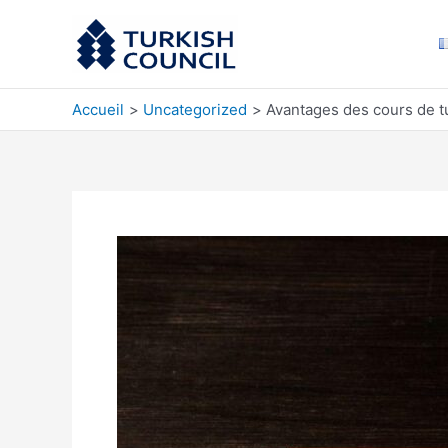
Aller
au
contenu
Accueil
Uncategorized
Avantages des cours de tu