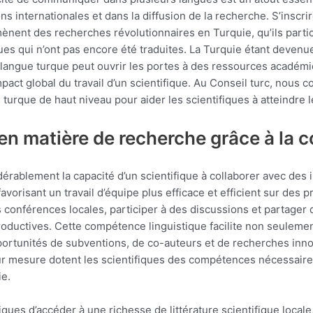
 internationales et dans la diffusion de la recherche. S’inscri
ènent des recherches révolutionnaires en Turquie, qu’ils partic
ues qui n’ont pas encore été traduites. La Turquie étant deven
 la langue turque peut ouvrir les portes à des ressources académ
impact global du travail d’un scientifique. Au Conseil turc, no
urque de haut niveau pour aider les scientifiques à atteindre 
 en matière de recherche grâce à la 
érablement la capacité d’un scientifique à collaborer avec des i
vorisant un travail d’équipe plus efficace et efficient sur des
des conférences locales, participer à des discussions et partage
productives. Cette compétence linguistique facilite non seulemen
pportunités de subventions, de co-auteurs et de recherches inn
ur mesure dotent les scientifiques des compétences nécessaires
e.
fiques d’accéder à une richesse de littérature scientifique loca