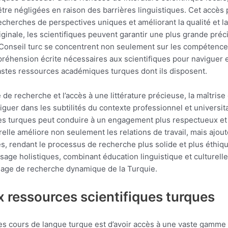
re négligées en raison des barrières linguistiques. Cet accès 
 recherches de perspectives uniques et améliorant la qualité et 
ginale, les scientifiques peuvent garantir une plus grande préci
 Conseil turc se concentrent non seulement sur les compétence
ompréhension écrite nécessaires aux scientifiques pour naviguer
es vastes ressources académiques turques dont ils disposent.
 de recherche et l’accès à une littérature précieuse, la maîtrise 
guer dans les subtilités du contexte professionnel et universi
es turques peut conduire à un engagement plus respectueux et p
turelle améliore non seulement les relations de travail, mais a
es, rendant le processus de recherche plus solide et plus éthiq
sage holistiques, combinant éducation linguistique et culturelle
ysage de recherche dynamique de la Turquie.
ux ressources scientifiques turques
des cours de langue turque est d’avoir accès à une vaste gamme d