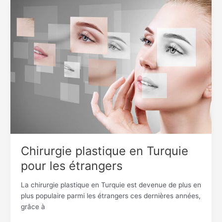
Chirurgie
plastique
en
Turquie
pour
les
étrangers
Chirurgie plastique en Turquie
pour les étrangers
La chirurgie plastique en Turquie est devenue de plus en
plus populaire parmi les étrangers ces dernières années,
grâce à