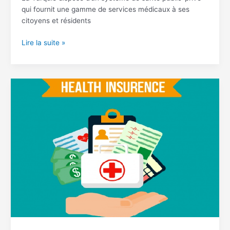
qui fournit une gamme de services médicaux à ses
citoyens et résidents
Lire la suite »
Assurance
Maladie
Privée
en
Turquie
Pour
les
Étrangers