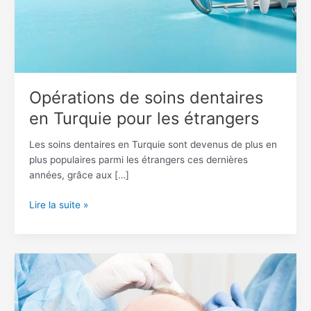
étrangers
Opérations de soins dentaires
en Turquie pour les étrangers
Les soins dentaires en Turquie sont devenus de plus en
plus populaires parmi les étrangers ces dernières
années, grâce aux […]
Lire la suite »
Greffe
de
cheveux
en