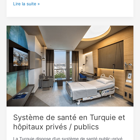
Lire la suite »
Système
de
santé
en
Turquie
et
hôpitaux
privés
/
publics
Système de santé en Turquie et
hôpitaux privés / publics
La Turquie dispose d’un système de santé public-privé