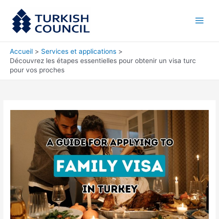
Aller
Main
au
Men
contenu
Accueil
Services et applications
Découvrez les étapes essentielles pour obtenir un visa turc
pour vos proches