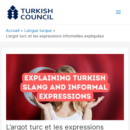
Aller
Main
au
Men
contenu
Accueil
Langue turque
L’argot turc et les expressions informelles expliquées
L’argot turc et les expressions