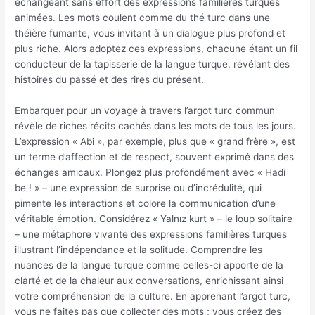
échangeant sans effort des expressions familières turques
animées. Les mots coulent comme du thé turc dans une
théière fumante, vous invitant à un dialogue plus profond et
plus riche. Alors adoptez ces expressions, chacune étant un fil
conducteur de la tapisserie de la langue turque, révélant des
histoires du passé et des rires du présent.
Embarquer pour un voyage à travers l’argot turc commun
révèle de riches récits cachés dans les mots de tous les jours.
L’expression « Abi », par exemple, plus que « grand frère », est
un terme d’affection et de respect, souvent exprimé dans des
échanges amicaux. Plongez plus profondément avec « Hadi
be ! » – une expression de surprise ou d’incrédulité, qui
pimente les interactions et colore la communication d’une
véritable émotion. Considérez « Yalnız kurt » – le loup solitaire
– une métaphore vivante des expressions familières turques
illustrant l’indépendance et la solitude. Comprendre les
nuances de la langue turque comme celles-ci apporte de la
clarté et de la chaleur aux conversations, enrichissant ainsi
votre compréhension de la culture. En apprenant l’argot turc,
vous ne faites pas que collecter des mots ; vous créez des