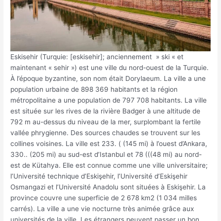
Eskisehir (Turquie: [eskisehir]; anciennement » ski « et
maintenant « sehir ») est une ville du nord-ouest de la Turquie.
À l’époque byzantine, son nom était Dorylaeum. La ville a une
population urbaine de 898 369 habitants et la région
métropolitaine a une population de 797 708 habitants. La ville
est située sur les rives de la rivière Badger à une altitude de
792 m au-dessus du niveau de la mer, surplombant la fertile
vallée phrygienne. Des sources chaudes se trouvent sur les
collines voisines. La ville est 233. ( (145 mi) à l’ouest d’Ankara,
330.. (205 mi) au sud-est d’Istanbul et 78 (((48 mi) au nord-
est de Kütahya. Elle est connue comme une ville universitaire;
l’Université technique d’Eskişehir, l’Université d’Eskişehir
Osmangazi et l’Université Anadolu sont situées à Eskişehir. La
province couvre une superficie de 2 678 km2 (1 034 milles
carrés). La ville a une vie nocturne très animée grâce aux
universités de la ville. Les étrangers peuvent passer un bon