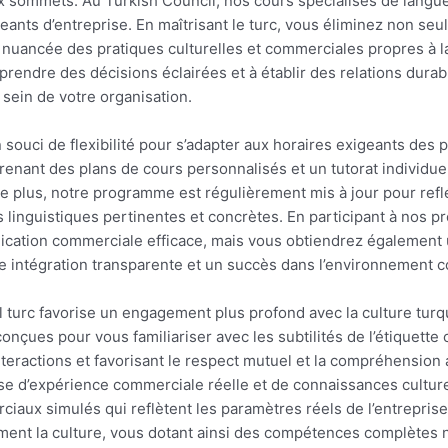
ux sommets. Au Turkish Council, nos cours spécialisés de lang
ants d’entreprise. En maîtrisant le turc, vous éliminez non se
ancée des pratiques culturelles et commerciales propres à l
prendre des décisions éclairées et à établir des relations dur
sein de votre organisation.
 souci de flexibilité pour s’adapter aux horaires exigeants de
enant des plans de cours personnalisés et un tutorat individuel
De plus, notre programme est régulièrement mis à jour pour refl
s linguistiques pertinentes et concrètes. En participant à nos
ication commerciale efficace, mais vous obtiendrez également u
ne intégration transparente et un succès dans l’environnement c
eil turc favorise un engagement plus profond avec la culture tu
onçues pour vous familiariser avec les subtilités de l’étiquett
teractions et favorisant le respect mutuel et la compréhension 
se d’expérience commerciale réelle et de connaissances culture
iaux simulés qui reflètent les paramètres réels de l’entreprise
ement la culture, vous dotant ainsi des compétences complètes