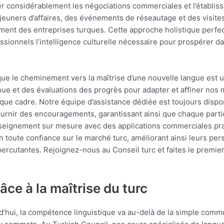
rer considérablement les négociations commerciales et l’établi
uners d’affaires, des événements de réseautage et des visites 
nement des entreprises turques. Cette approche holistique per
ssionnels l’intelligence culturelle nécessaire pour prospérer 
que le cheminement vers la maîtrise d’une nouvelle langue est 
inue et des évaluations des progrès pour adapter et affiner no
que cadre. Notre équipe d’assistance dédiée est toujours dispo
urnir des encouragements, garantissant ainsi que chaque partic
seignement sur mesure avec des applications commerciales prat
toute confiance sur le marché turc, améliorant ainsi leurs pers
ercutantes. Rejoignez-nous au Conseil turc et faites le premier 
âce à la maîtrise du turc
’hui, la compétence linguistique va au-delà de la simple commun