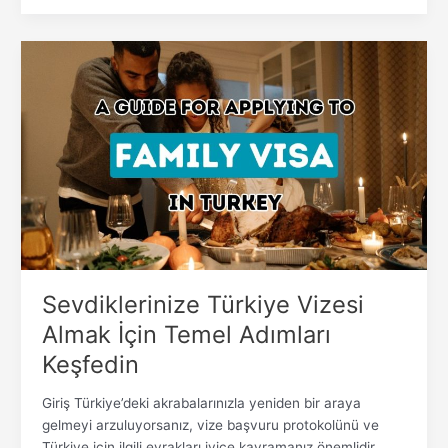
Sevdiklerinize
Türkiye
Vizesi
Almak
İçin
Temel
Adımları
Keşfedin
Sevdiklerinize Türkiye Vizesi
Almak İçin Temel Adımları
Keşfedin
Giriş Türkiye’deki akrabalarınızla yeniden bir araya
gelmeyi arzuluyorsanız, vize başvuru protokolünü ve
Türkiye için ilgili evrakları iyice kavramanız önemlidir.