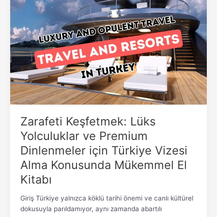
Keşfetmek:
Lüks
Yolculuklar
ve
Premium
Dinlenmeler
için
Türkiye
Vizesi
Alma
Konusunda
Zarafeti Keşfetmek: Lüks
Mükemmel
Yolculuklar ve Premium
El
Dinlenmeler için Türkiye Vizesi
Kitabı
Alma Konusunda Mükemmel El
Kitabı
Giriş Türkiye yalnızca köklü tarihi önemi ve canlı kültürel
dokusuyla parıldamıyor, aynı zamanda abartılı