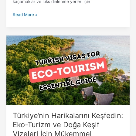
kaçamaklar ve lüks dinlenme yerleri için
Read More »
Türkiye’nin
Harikalarını
Keşfedin:
Eko-
Turizm
ve
Doğa
Keşif
Vizeleri
İçin
Mükemmel
Rehberiniz
Türkiye’nin Harikalarını Keşfedin:
Eko-Turizm ve Doğa Keşif
Vizeleri İçin Mükemmel