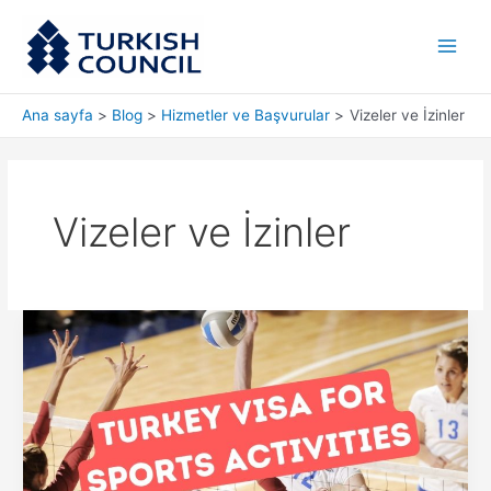
İçeriğe
Main
atla
Men
Ana sayfa
Blog
Hizmetler ve Başvurular
Vizeler ve İzinler
Vizeler ve İzinler
Türkiye’deki
Spor
Faaliyetleri:
Sporcular
ve
Atletizm
Taraftarları
için