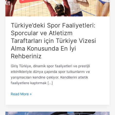
Türkiye
Vizesi
Alma
Konusunda
Türkiye’deki Spor Faaliyetleri:
En
Sporcular ve Atletizm
İyi
Taraftarları için Türkiye Vizesi
Rehberiniz
Alma Konusunda En İyi
Rehberiniz
Giriş Türkiye, dinamik spor faaliyetleri ve prestijli
etkinlikleriyle dünya çapında spor tutkunlarını ve
yarışmacıları kendine çekiyor. Kendilerini atletik
faaliyetlere kaptırmak […]
Read More »
Zarafeti