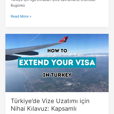
Bugünkü
Read More »
Türkiye’de
Vize
Uzatımı
için
Nihai
Kılavuz:
Kapsamlı
Kaynağınız
Türkiye’de Vize Uzatımı için
Nihai Kılavuz: Kapsamlı