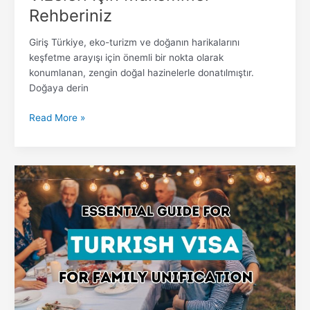
Rehberiniz
Giriş Türkiye, eko-turizm ve doğanın harikalarını
keşfetme arayışı için önemli bir nokta olarak
konumlanan, zengin doğal hazinelerle donatılmıştır.
Doğaya derin
Read More »
Aile
Birleşimi
İçin
Türkiye
Vizesi
Alma
Sürecini
Keşfedin