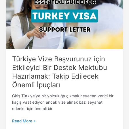
için
Etkileyici
Bir
Destek
Mektubu
Hazırlamak:
Takip
Edilecek
Önemli
Türkiye Vize Başvurunuz için
İpuçları
Etkileyici Bir Destek Mektubu
Hazırlamak: Takip Edilecek
Önemli İpuçları
Giriş Türkiye’ye bir yolculuğa çıkmak heyecan verici bir
kaçış vaat ediyor, ancak vize almak bazı seyahat
edenler için önemli bir
Read More »