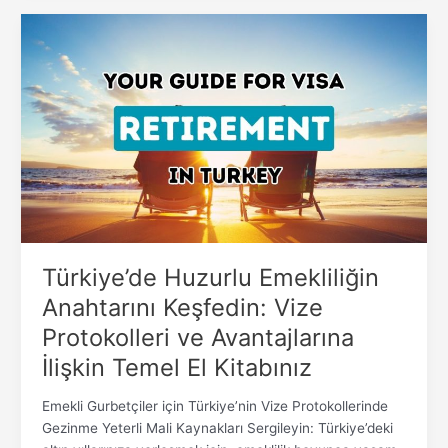
Türkiye’de
Huzurlu
Emekliliğin
Anahtarını
Keşfedin:
Vize
Protokolleri
ve
Avantajlarına
İlişkin
Temel
El
Türkiye’de Huzurlu Emekliliğin
Kitabınız
Anahtarını Keşfedin: Vize
Protokolleri ve Avantajlarına
İlişkin Temel El Kitabınız
Emekli Gurbetçiler için Türkiye’nin Vize Protokollerinde
Gezinme Yeterli Mali Kaynakları Sergileyin: Türkiye’deki