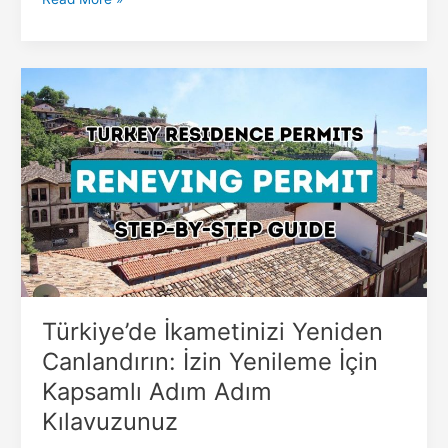
Türkiye’de
İkametinizi
Yeniden
Canlandırın:
İzin
Yenileme
İçin
Kapsamlı
Adım
Adım
Kılavuzunuz
Türkiye’de İkametinizi Yeniden
Canlandırın: İzin Yenileme İçin
Kapsamlı Adım Adım
Kılavuzunuz