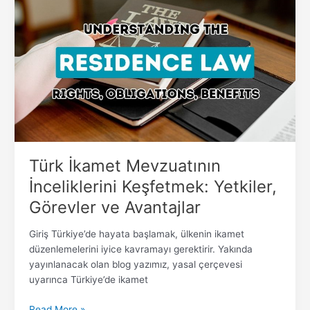
İkamet
Mevzuatının
İnceliklerini
Keşfetmek:
Yetkiler,
Görevler
ve
Avantajlar
Türk İkamet Mevzuatının
İnceliklerini Keşfetmek: Yetkiler,
Görevler ve Avantajlar
Giriş Türkiye’de hayata başlamak, ülkenin ikamet
düzenlemelerini iyice kavramayı gerektirir. Yakında
yayınlanacak olan blog yazımız, yasal çerçevesi
uyarınca Türkiye’de ikamet
Read More »