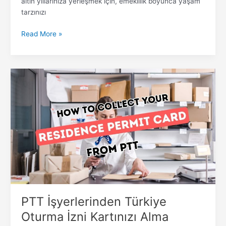
altın yıllarınıza yerleşmek için, emeklilik boyunca yaşam
tarzınızı
Read More »
PTT
İşyerlerinden
Türkiye
Oturma
İzni
Kartınızı
Alma
Adımlarını
Keşfedin
PTT İşyerlerinden Türkiye
Oturma İzni Kartınızı Alma