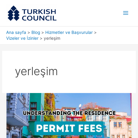
İçeriğe
Main
atla
Men
Ana sayfa
Blog
Hizmetler ve Başvurular
Vizeler ve İzinler
yerleşim
yerleşim
Türkiye’nin
Oturma
İzni
Ücretlerinin
Sırlarını
Çözmek:
Mali