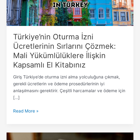
Yükümlülüklere
İlişkin
Kapsamlı
El
Kitabınız
Türkiye’nin Oturma İzni
Ücretlerinin Sırlarını Çözmek:
Mali Yükümlülüklere İlişkin
Kapsamlı El Kitabınız
Giriş Türkiye’de oturma izni alma yolculuğuna çıkmak,
gerekli ücretlerin ve ödeme prosedürlerinin iyi
anlaşılmasını gerektirir. Çeşitli harcamalar ve ödeme için
[…]
Read More »
Türk