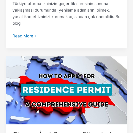
Türkiye oturma izninizin geçerlilik süresinin sonuna
yaklaşması durumunda, yenileme adımlarını bilmek,
yasal ikamet izninizi korumak açısından çok önemlidir. Bu
blog
Read More »
Oturma
İzni
Başvuru
Sürecinde
Gezinme:
Nihai
El
Kitabınız