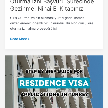
Oturma İzni Başvuru Sürecinde
Gezinme: Nihai El Kitabınız
Giriş Oturma izninin alınması yurt dışında ikamet
düzenlemenin önemli bir unsurudur. Bu blog girişi, size
oturma izni alma prosedürü için
Read More »
Türkiye’de
Oturma
İzni
Almak
İçin
Basitleştirilmiş
Süreci
Keşfedin