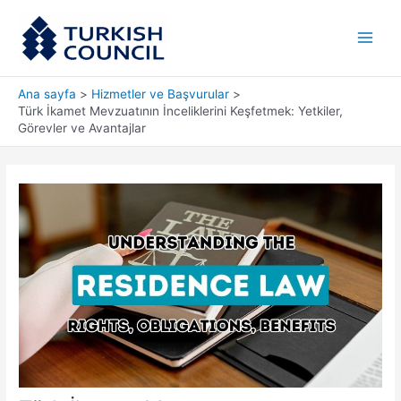
İçeriğe
Main
atla
Men
Ana sayfa
Hizmetler ve Başvurular
Türk İkamet Mevzuatının İnceliklerini Keşfetmek: Yetkiler,
Görevler ve Avantajlar