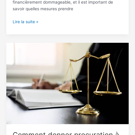
financièrement dommageable, et il est important de
savoir quelles mesures prendre
Lire la suite »
Comment
donner
procuration
à
un
avocat
en
Turquie
Comment donner procuration à