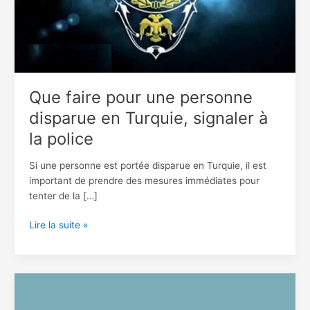
signaler
à
la
police
Que faire pour une personne
disparue en Turquie, signaler à
la police
Si une personne est portée disparue en Turquie, il est
important de prendre des mesures immédiates pour
tenter de la […]
Lire la suite »
Que
faire