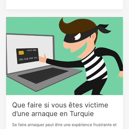
Que
faire
si
vous
êtes
victime
d’une
arnaque
en
Turquie
Que faire si vous êtes victime
d’une arnaque en Turquie
Se faire arnaquer peut être une expérience frustrante et