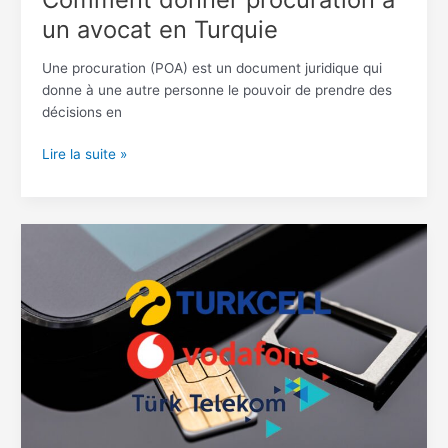
un avocat en Turquie
Une procuration (POA) est un document juridique qui
donne à une autre personne le pouvoir de prendre des
décisions en
Lire la suite »
Comment
acheter
une
carte
SIM
en
Turquie
pour
les
étrangers