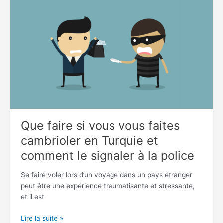
si
vous
vous
faites
cambrioler
en
Turquie
et
comment
le
signaler
à
Que faire si vous vous faites
la
cambrioler en Turquie et
police
comment le signaler à la police
Se faire voler lors d’un voyage dans un pays étranger
peut être une expérience traumatisante et stressante,
et il est
Lire la suite »