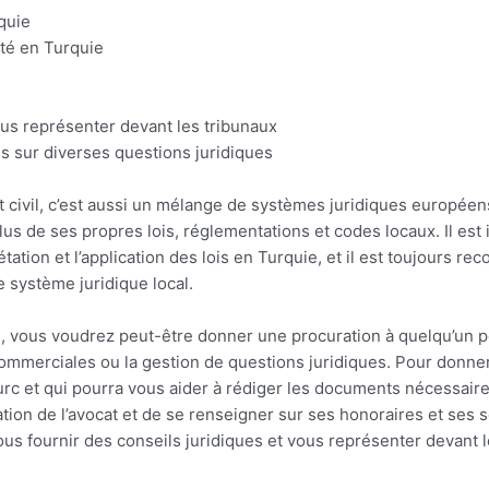
quie
été en Turquie
ous représenter devant les tribunaux
ls sur diverses questions juridiques
it civil, c’est aussi un mélange de systèmes juridiques europée
lus de ses propres lois, réglementations et codes locaux. Il est i
rétation et l’application des lois en Turquie, et il est toujours r
 système juridique local.
e, vous voudrez peut-être donner une procuration à quelqu’un po
 commerciales ou la gestion de questions juridiques. Pour donn
 turc et qui pourra vous aider à rédiger les documents nécessaire
tation de l’avocat et de se renseigner sur ses honoraires et ses
ous fournir des conseils juridiques et vous représenter devant l